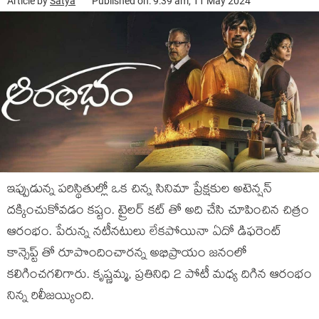
Article by
Satya
Published on: 9:39 am, 11 May 2024
ఇప్పుడున్న పరిస్థితుల్లో ఒక చిన్న సినిమా ప్రేక్షకుల అటెన్షన్
దక్కించుకోవడం కష్టం. ట్రైలర్ కట్ తో అది చేసి చూపించిన చిత్రం
ఆరంభం. పేరున్న నటీనటులు లేకపోయినా ఏదో డిఫరెంట్
కాన్సెప్ట్ తో రూపొందించారన్న అభిప్రాయం జనంలో
కలిగించగలిగారు. కృష్ణమ్మ, ప్రతినిధి 2 పోటీ మధ్య దిగిన ఆరంభం
నిన్న రిలీజయ్యింది.