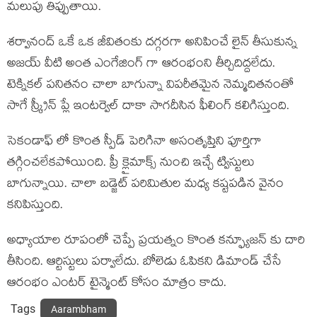
మలుపు తిప్పుతాయి.
శర్వానంద్ ఒకే ఒక జీవితంకు దగ్గరగా అనిపించే లైన్ తీసుకున్న
అజయ్ వీటి అంత ఎంగేజింగ్ గా ఆరంభంని తీర్చిదిద్దలేదు.
టెక్నికల్ పనితనం చాలా బాగున్నా విపరీతమైన నెమ్మదితనంతో
సాగే స్క్రీన్ ప్లే ఇంటర్వెల్ దాకా సాగదీసిన ఫీలింగ్ కలిగిస్తుంది.
సెకండాఫ్ లో కొంత స్పీడ్ పెరిగినా అసంతృప్తిని పూర్తిగా
తగ్గించలేకపోయింది. ప్రీ క్లైమాక్స్ నుంచి ఇచ్చే ట్విస్టులు
బాగున్నాయి. చాలా బడ్జెట్ పరిమితుల మధ్య కష్టపడిన వైనం
కనిపిస్తుంది.
అధ్యాయాల రూపంలో చెప్పే ప్రయత్నం కొంత కన్ఫ్యూజన్ కు దారి
తీసింది. ఆర్టిస్టులు పర్వాలేదు. బోలెడు ఓపికని డిమాండ్ చేసే
ఆరంభం ఎంటర్ టైన్మెంట్ కోసం మాత్రం కాదు.
Tags
Aarambham