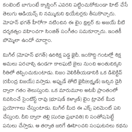
కంటెంట్ బాగుంటే క్యాస్టింగ్ ఎవరని పట్టించుకోకుండా హిట్ చేసే
తెలుగు ఆడియన్స్ ని నమ్ముకుని థియేటర్లకు తీసుకొచ్చారు.
మోహన్ భగత్ హీరోగా నటించిన ఈ టైం థ్రిల్లర్ కు అజయ్ వీటి
దర్శకత్వం వహించగా సింజిత్ సంగీతం సమకూర్చారు. ఇంతకీ
బొమ్మెలా ఉందో చూద్దాం.
మిగిల్ (మోహన్ భగత్) ఉరిశిక్ష పడ్డ ఖైదీ. ఇంకొద్ది గంటల్లో శిక్ష
అమలు పరచాల్సి ఉండగా కాలఘటి జైలు నుంచి అంతుచిక్కని
రీతిలో తప్పించుకుంటాడు. నిజం వెలికితీయడానికి ఒక డిటెక్టివ్
(రవీంద్ర విజయ్) వస్తాడు. అప్పుడే తోటి ఖైదీ(లక్ష్మణ్) ఇచ్చిన డైరీ
ద్వారా గతం తెలుస్తుంది. ఒక మారుమూల అటవీ ప్రాంతంలో
నివసించే సైంటిస్ట్ రావు (భూషణ్ కళ్యాణ్) టైం ట్రావెల్ మీద
ప్రయోగాలు చేస్తుంటాడు. మిగిల్ మీద ఈ ఎక్స్ పరిమెంట్ పని
చేస్తుంది. దీని ద్వారా తల్లి (సురభి ప్రభావతి) ని సంతోషపెట్టే
పనులు చేస్తాడు. ఆ తర్వాత జరిగే ఊహించని సంఘటనలు కథను