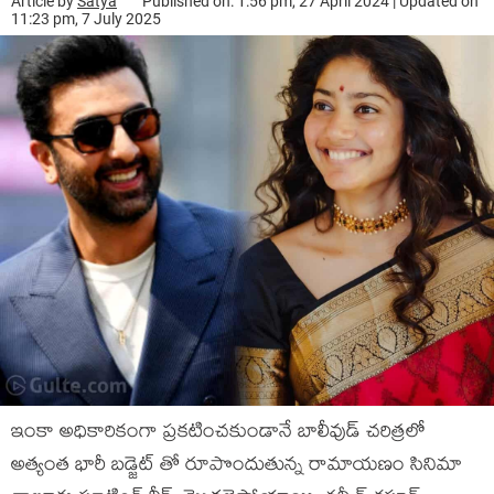
Article by
Satya
Published on: 1:56 pm, 27 April 2024 | Updated on
11:23 pm, 7 July 2025
ఇంకా అధికారికంగా ప్రకటించకుండానే బాలీవుడ్ చరిత్రలో
అత్యంత భారీ బడ్జెట్ తో రూపొందుతున్న రామాయణం సినిమా