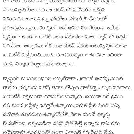
తాలూకు షూటింగ్ లీక్స్ మొదలైపోయాయి. రన్బీర్ కపూర్,
సాయిపల్లవి సీతారాముల గెటప్ లో సరోవరం ఒడ్డున
నడుచుకుంటూ వస్తున్న ఫోటోలు సోషల్ మీడియాలో
వైరలవుతున్నాయి. మార్ఫింగ్ అనే అవకాశం లేకుండా ఇమేజ్
స్పష్టంగా ఉండగా దానికి బలం చేకూరేలా షూట్ గ్యాప్ లో రన్బీర్
సగదేహం ఆచ్చాదనా లేకుండా మేకప్ వేసుకుంటున్న స్టిల్ కూడా
బయటికి వచ్చేసింది. జంట చూడముచ్చటగా ఉండగా ఇదంతా
చూసి నిర్మాణ వర్గాలు షాక్ తిన్నాయి.
క్యాస్టింగ్ కు సంబంధించి ఇప్పటిదాకా ఎలాంటి అనౌన్స్ మెంట్
రాలేదు. దర్శకుడు నితీష్ తివారి గోప్యత పాటిస్తూ ఎక్కువ వివరాలు
బయటికి వెళ్లకుండా చూసుకుంటున్నారు. అయినా సరే క్రమం
తప్పకుండ అప్డేట్స్ వస్తూనే ఉన్నాయి. రకుల్ ప్రీత్ సింగ్, సన్నీ
డియోల్ తదితరులు ఉన్నారనే లీక్ నెలల నుంచే చక్కర్లు
కొడుతోంది. లక్ష్మణుడిగా నవీన్ పోలిశెట్టి అన్నారు కానీ తను
అమెరికాలో ఉండటంతో ఇంకా ఎలాంటి కన్ఫర్మేషన్ లేదు.