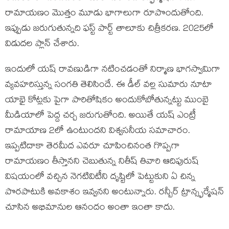
రామాయణం మొత్తం మూడు భాగాలుగా రూపొందుతోంది.
ఇప్పుడు జరుగుతున్నది ఫస్ట్ పార్ట్ తాలూకు చిత్రీకరణ. 2025లో
విడుదల ప్లాన్ చేశారు.
ఇందులో యష్ రావణుడిగా నటించడంతో నిర్మాణ భాగస్వామిగా
వ్యవహరిస్తున్న సంగతి తెలిసిందే. ఈ డీల్ వల్ల సుమారు నూటా
యాభై కోట్లకు పైగా పారితోషికం అందుకోబోతున్నట్టు ముంబై
మీడియాలో పెద్ద చర్చ జరుగుతోంది. అయితే యష్ ఎంట్రీ
రామాయాణ 2లో ఉంటుందని విశ్వసనీయ సమాచారం.
ఇప్పటిదాకా తెరమీద ఎవరూ చూపించినంత గొప్పగా
రామాయణం తీస్తానని చెబుతున్న నితీష్ తివారి ఆదిపురుష్
విషయంలో వచ్చిన నెగటివిటీని దృష్టిలో పెట్టుకుని ఏ చిన్న
పొరపాటుకి అవకాశం ఇవ్వనని అంటున్నారు. రన్బీర్ ట్రాన్స్ఫర్మేషన్
చూసిన అభిమానుల ఆనందం అంతా ఇంతా కాదు.