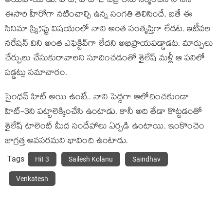
అయిపోయాడు. హిట్, హిట్-2 చిత్రాల‌ను నిర్మించిన నానినే
ఈసారి హీరోగా న‌టించాల్సి ఉన్న సంగతి తెలిసిందే. ఐతే ఈ
సినిమా స్క్రిప్టు విష‌యంలో నాని అంత సంతృప్తిగా లేడ‌ట‌. ఇటీవ‌ల
న‌రేష‌న్ విని అంత ఎఫెక్టివ్‌గా లేద‌ని అభిప్రాయ‌ప‌డ్డాడ‌ట‌. మార్పులు
చేర్పులు చేసుకురావాల‌ని సూచించ‌డంతో శైలేష్ మ‌ళ్లీ ఆ ప‌నిలో
ప‌డ్డ‌ట్లు స‌మాచారం.
సైంధ‌వ్ హిట్ అయి ఉంటే.. నాని పెద్ద‌గా ఆలోచించ‌కుండా
హిట్‌-3ని ప‌ట్టాలెక్కించేసి ఉంటాడు. కానీ అది తేడా కొట్ట‌డంతో
శైలేష్ టాలెంట్ మీద సందేహాలు ఏర్ప‌డి ఉంటాయి. ఇంకొంచెం
జాగ్ర‌త్త అవ‌స‌ర‌మ‌ని భావించి ఉంటాడు.
Tags
Hit 3
Sailesh Kolanu
Saindhav
Venkatesh