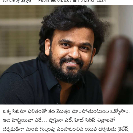
Article by
Satya
Published on: 6:07 am, 3 March 2024
ఒక్క సినిమా ఫ‌లితంతో క‌థ మొత్తం మారిపోతుంటుంది ఒక్కోసారి.
అది హిట్ట‌యినా స‌రే… ఫ్లాపైనా స‌రే. హిట్ సిరీస్ చిత్రాల‌తో
ద‌ర్శ‌కుడిగా మంచి గుర్తింపు సంపాదించిన యువ ద‌ర్శ‌కుడు శైలేష్