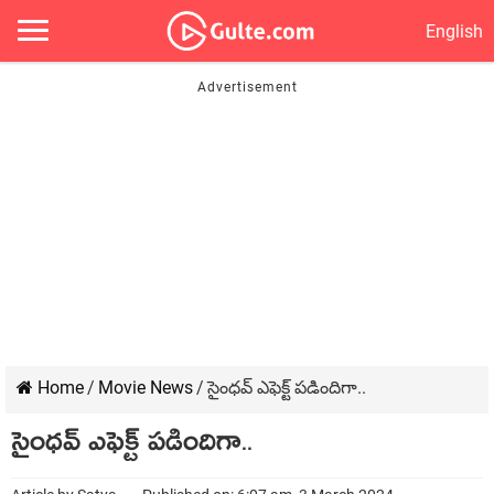
English
Home
/
Movie News
/
సైంధ‌వ్ ఎఫెక్ట్ ప‌డిందిగా..
సైంధ‌వ్ ఎఫెక్ట్ ప‌డిందిగా..