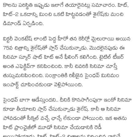
కొల‌ను ప‌రిస్థితి ఇప్పుడు ఇలాగే త‌యారైన‌ట్లు స‌మాచారం. హిట్,
హిట్-2 ఒక‌దాన్ని మించి ఒక‌టి హిట్ట‌వ‌డంతో శైలేష్‌కు మంచి
డిమాండ్ ఏర్ప‌డింది.
విక్ట‌రీ వెంక‌టేష్ లాంటి పెద్ద హీరో త‌న కెరీర్లో మైలురాయి అయిన
75వ చిత్రాన్ని శైలేష్‌తో ప్లాన్ చేసుకున్నాడు. మొద‌లైన‌పుడు ఈ
సినిమా స్యూర్ షాట్ హిట్ అనే ఫీలింగ్ క‌లిగింది. టైటిల్ టీజ‌ర్
అంత ఎఫెక్టివ్‌గా క‌నిపించింది. కానీ చివ‌రికి సినిమా చూస్తే
తుస్సుమ‌నిపించింది. సంక్రాంతికి రిలీజైన సైంధ‌వ్ మినిమం
ఇంపాక్ట్ చూపించ‌కుండా వెళ్లిపోయింది.
సైంధ‌వ్ బాగా ఆడేస్తుంద‌ని.. దీనికి కొన‌సాగింపుగా ఇంకో సినిమా
కూడా తీయాల‌ని ప్లాన్ చేసుకున్నాడు శైలేష్‌. కానీ ఆ సినిమా
పోవ‌డంతో సీక్వెల్ వ‌చ్చే ఛాన్సే లేకుండా పోయింది. ఇక అత‌ను
హిట్ ఫ్రాంఛైజీలో మూడో సినిమా చేయడానికి రెడీ