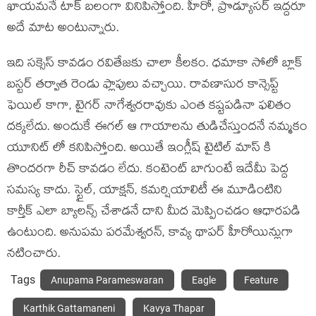
ఖాయమనే టాక్ బలంగా వినిపిస్తోంది. హీరో, ప్రొడ్యూసర్ ఇద్దరూ
అదే మాట అంటున్నారు.
ఇది సక్సెస్ కావడం రవితేజకు చాలా కీలకం. ధమాకా సోలో బ్లాక్
బస్టర్ తర్వాత రెండు ఫ్లాపులు వచ్చాయి. రావణాసుర కాన్సెప్ట్
ఫెయిల్ కాగా, టైగర్ నాగేశ్వరరావుకు ఎంత కష్టపడినా ఫలితం
దక్కలేదు. అందుకే ఈగల్ ఆ గాయాలను తుడిచేస్తుందనే నమ్మకం
యూనిట్ లో కనిపిస్తోంది. అయితే ఇంగ్లీష్ టైటిల్ మాస్ కి
తొందరగా రీచ్ కావడం లేదు. కంటెంట్ బాగుంటే ఇదేమీ పెద్ద
సమస్య కాదు. స్టైల్, యాక్షన్, కమర్షియాలిటీ ఈ మూడింటిని
కార్తీక్ ఎలా బ్యాలన్స్ చేశాడనే దాని మీద మెప్పించడం ఆధారపడి
ఉంటుంది. అనుపమ పరమేశ్వరన్, కావ్య థాపర్ హీరోయిన్లుగా
నటించారు.
Tags
Anupama Parameswaran
Eagle
Feature
Karthik Gattamaneni
Kavya Thapar