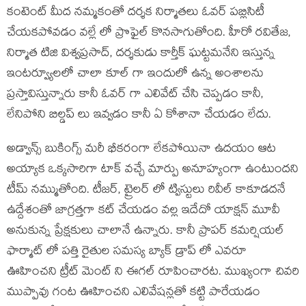
కంటెంట్ మీద నమ్మకంతో దర్శక నిర్మాతలు ఓవర్ పబ్లిసిటీ
చేయకపోవడం వల్లే లో ప్రొఫైల్ కొనసాగుతోంది. హీరో రవితేజ,
నిర్మాత టిజి విశ్వప్రసాద్, దర్శకుడు కార్తీక్ ఘట్టమనేని ఇస్తున్న
ఇంటర్వ్యూలలో చాలా కూల్ గా ఇందులో ఉన్న అంశాలను
ప్రస్తావిస్తున్నారు కానీ ఓవర్ గా ఎలివేట్ చేసి చెప్పడం కానీ,
లేనిపోని బిల్డప్ లు ఇవ్వడం కానీ ఏ కోశానా చేయడం లేదు.
అడ్వాన్స్ బుకింగ్స్ మరీ భీకరంగా లేకపోయినా ఉదయం ఆట
అయ్యాక ఒక్కసారిగా టాక్ వచ్చే మార్పు అనూహ్యంగా ఉంటుందని
టీమ్ నమ్ముతోంది. టీజర్, ట్రైలర్ లో ట్విస్టులు రివీల్ కాకూడదనే
ఉద్దేశంతో జాగ్రత్తగా కట్ చేయడం వల్ల ఇదేదో యాక్షన్ మూవీ
అనుకున్న ప్రేక్షకులు చాలానే ఉన్నారు. కానీ ప్రాపర్ కమర్షియల్
ఫార్మాట్ లో పత్తి రైతుల సమస్య బ్యాక్ డ్రాప్ లో ఎవరూ
ఊహించని ట్రీట్ మెంట్ ని ఈగల్ రూపించారట. ముఖ్యంగా చివరి
ముప్పావు గంట ఊహించని ఎలివేషన్లతో కట్టి పారేయడం