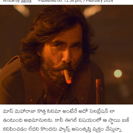
Article by
Satya
Published on: 12:56 pm, 7 February 2024
మాస్ మహారాజా కొత్త సినిమా అంటేనే అదో సెలబ్రేషన్ లా
ఉంటుంది అభిమానులకు. కానీ ఈగల్ విషయంలో ఆ స్థాయి బజ్
కనిపించడం లేదని కొందరు ఫ్యాన్స్ అసంతృప్తి వ్యక్తం చేస్తున్నా