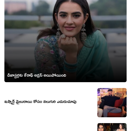
డిజాస్టర్లకు కేరాఫ్ అడ్రస్ అయిపోయింది
ఇస్మార్ట్ మైలురాయి కోసం నలుగురి ఎదురుచూపు