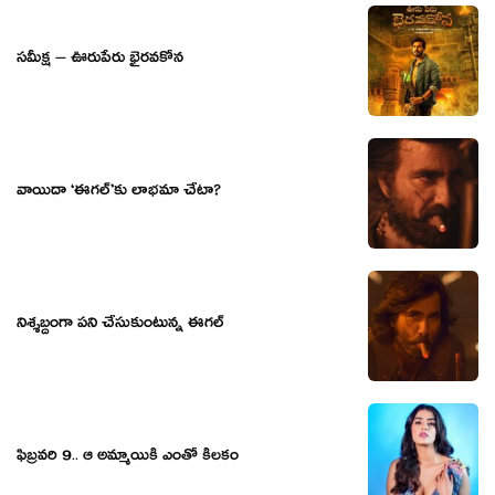
సమీక్ష – ఊరుపేరు భైరవకోన
వాయిదా ‘ఈగల్’కు లాభమా చేటా?
నిశ్శబ్దంగా పని చేసుకుంటున్న ఈగల్
ఫిబ్రవరి 9.. ఆ అమ్మాయికి ఎంతో కీలకం