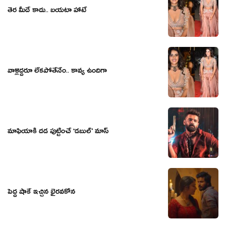
తెర మీదే కాదు.. బయటా హాటే
వాళ్లిద్దరూ లేకపోతేనేం.. కావ్య ఉందిగా
మాఫియాకి దడ పుట్టించే ‘డబుల్’ మాస్
పెద్ద షాకే ఇచ్చిన భైరవకోన