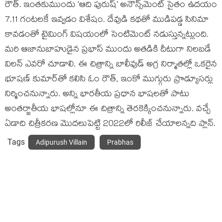
రౌత్. ఇంతకుముందు ‘ఆది పురుష్’ అనౌన్స్‌మెంట్ సైతం ఉదయం
7.11 గంటలకే ఇవ్వడం విశేషం. దేవుడి కథతో ముడిపడ్డ సినిమా
కావడంతో టైమింగ్ విషయంలో సెంటిమెంట్ నడుస్తున్నట్లుంది.
మరి ఆజానుబాహుడైన ప్రభాస్ ముందు అతడికి దీటుగా నిలబడే
విలన్ ఎవరో చూడాలి. ఈ చిత్రాన్ని బాలీవుడ్ అగ్ర నిర్మాతల్లో ఒకరైన
భూషణ్ కుమార్‌తో కలిసి ఓం రౌత్, ఇంకో ముగ్గురు ప్రొడ్యూసర్లు
నిర్మించనున్నారు. అన్ని భారతీయ ప్రధాన భాషలతో పాటు
అంతర్జాతీయ భాషల్లోనూ ఈ చిత్రాన్ని తెరకెక్కించనున్నారు. వచ్చే
ఏడాది చిత్రీకరణ మొదలుపెట్టి 2022లో రిలీజ్ చేయాలన్నది ప్లాన్.
Tags
Adipurush Villain
Prabhas