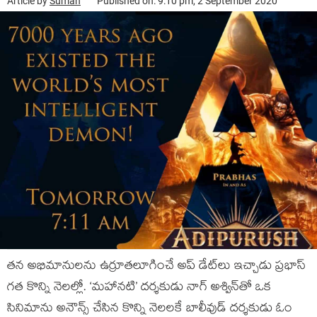
Article by
Suman
Published on: 9:10 pm, 2 September 2020
తన అభిమానులను ఉర్రూతలూగించే అప్ డేట్‌లు ఇచ్చాడు ప్రభాస్
గత కొన్ని నెలల్లో. ‘మహానటి’ దర్శకుడు నాగ్ అశ్విన్‌తో ఒక
సినిమాను అనౌన్స్ చేసిన కొన్ని నెలలకే బాలీవుడ్ దర్శకుడు ఓం