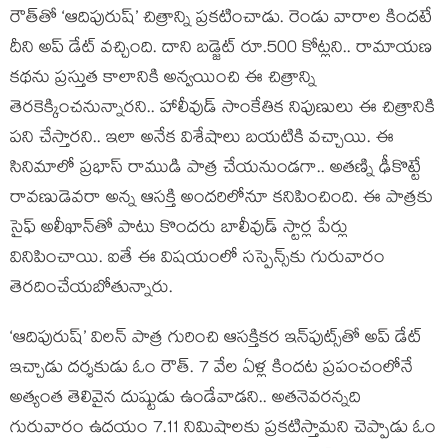
రౌత్‌తో ‘ఆదిపురుష్’ చిత్రాన్ని ప్రకటించాడు. రెండు వారాల కిందటే
దీని అప్ డేట్ వచ్చింది. దాని బడ్జెట్ రూ.500 కోట్లని.. రామాయణ
కథను ప్రస్తుత కాలానికి అన్వయించి ఈ చిత్రాన్ని
తెరకెక్కించనున్నారని.. హాలీవుడ్ సాంకేతిక నిపుణులు ఈ చిత్రానికి
పని చేస్తారని.. ఇలా అనేక విశేషాలు బయటికి వచ్చాయి. ఈ
సినిమాలో ప్రభాస్ రాముడి పాత్ర చేయనుండగా.. అతణ్ని ఢీకొట్టే
రావణుడెవరా అన్న ఆసక్తి అందరిలోనూ కనిపించింది. ఈ పాత్రకు
సైఫ్ అలీఖాన్‌తో పాటు కొందరు బాలీవుడ్ స్టార్ల పేర్లు
వినిపించాయి. ఐతే ఈ విషయంలో సస్పెన్స్‌కు గురువారం
తెరదించేయబోతున్నారు.
‘ఆదిపురుష్’ విలన్ పాత్ర గురించి ఆసక్తికర ఇన్‌పుట్స్‌తో అప్ డేట్
ఇచ్చాడు దర్శకుడు ఓం రౌత్. 7 వేల ఏళ్ల కిందట ప్రపంచంలోనే
అత్యంత తెలివైన దుష్టుడు ఉండేవాడని.. అతనెవరన్నది
గురువారం ఉదయం 7.11 నిమిషాలకు ప్రకటిస్తామని చెప్పాడు ఓం