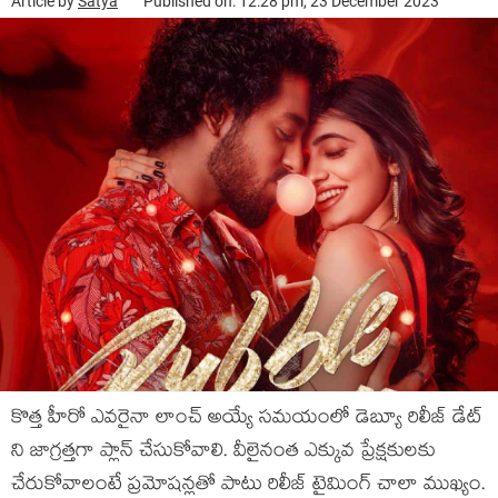
Article by
Satya
Published on: 12:28 pm, 23 December 2023
కొత్త హీరో ఎవరైనా లాంచ్ అయ్యే సమయంలో డెబ్యూ రిలీజ్ డేట్
ని జాగ్రత్తగా ప్లాన్ చేసుకోవాలి. వీలైనంత ఎక్కువ ప్రేక్షకులకు
చేరుకోవాలంటే ప్రమోషన్లతో పాటు రిలీజ్ టైమింగ్ చాలా ముఖ్యం.