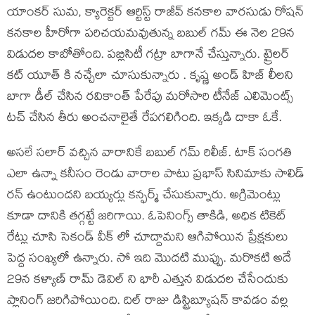
యాంకర్ సుమ, క్యారెక్టర్ ఆర్టిస్ట్ రాజీవ్ కనకాల వారసుడు రోషన్
కనకాల హీరోగా పరిచయమవుతున్న బబుల్ గమ్ ఈ నెల 29న
విడుదల కాబోతోంది. పబ్లిసిటీ గట్రా బాగానే చేస్తున్నారు. ట్రైలర్
కట్ యూత్ కి నచ్చేలా చూసుకున్నారు . కృష్ణ అండ్ హిజ్ లీలని
బాగా డీల్ చేసిన రవికాంత్ పేరేపు మరోసారి టీనేజ్ ఎలిమెంట్స్
టచ్ చేసిన తీరు అంచనాలైతే రేపగలిగింది. ఇక్కడి దాకా ఓకే.
అసలే సలార్ వచ్చిన వారానికే బబుల్ గమ్ రిలీజ్. టాక్ సంగతి
ఎలా ఉన్నా కనీసం రెండు వారాల పాటు ప్రభాస్ సినిమాకు సాలిడ్
రన్ ఉంటుందని బయ్యర్లు కన్ఫర్మ్ చేసుకున్నారు. అగ్రిమెంట్లు
కూడా దానికి తగ్గట్టే జరిగాయి. ఓపెనింగ్స్ తాకిడి, అధిక టికెట్
రేట్లు చూసి సెకండ్ వీక్ లో చూద్దామని ఆగిపోయిన ప్రేక్షకులు
పెద్ద సంఖ్యలో ఉన్నారు. సో ఇది మొదటి ముప్పు. మరొకటి అదే
29న కళ్యాణ్ రామ్ డెవిల్ ని భారీ ఎత్తున విడుదల చేసేందుకు
ప్లానింగ్ జరిగిపోయింది. దిల్ రాజు డిస్ట్రిబ్యూషన్ కావడం వల్ల