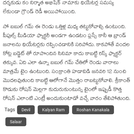
దర్శకుడు కం నిర్మాత అభిషేక్ నామాకు థియేటర్ల సమస్య
లేకుండా గ్రౌండ్ రెడీ అయిపోయింది.
సో బబుల్ గమ్ ఈ రెండు ఒత్తిళ్ల మధ్య తట్టుకోవాల్సి ఉంటుంది.
పీపుల్స్ మీడియా ఫ్యాక్టరీ అండగా ఉండటం ప్లస్సే కానీ ఆ బ్రాండ్
జనాలను థియేటర్లకు రప్పించడానికి సరిపోదు. కాకపోతే వందల
కోట్ల బడ్జెట్ తో రూపొందిన సినిమా కాదు కాబట్టి రిస్క్ ఫ్యాక్టర్
తక్కువ. ఏది ఎలా ఉన్నా బబుల్ గమ్ చేతిలో రెండు వారాలు
మాత్రమే టైం ఉంటుంది. సంక్రాంతి హడావిడి జనవరి 12 నుంచి
మొదలవుతుంది కాబట్టి ఆలోగానే మొత్తం రాబట్టుకోవాలి. శ్రీకాంత్
కొడుకు రోషన్ మెల్లగా కుదురుకుంటున్న టైంలో ఇప్పుడీ కొత్త
రోషన్ ఎలాంటి ఎంట్రీ అందుకుంటాడో వచ్చే వారం తేలిపోతుంది.
Tags
Devil
Kalyan Ram
Roshan Kanakala
Salaar