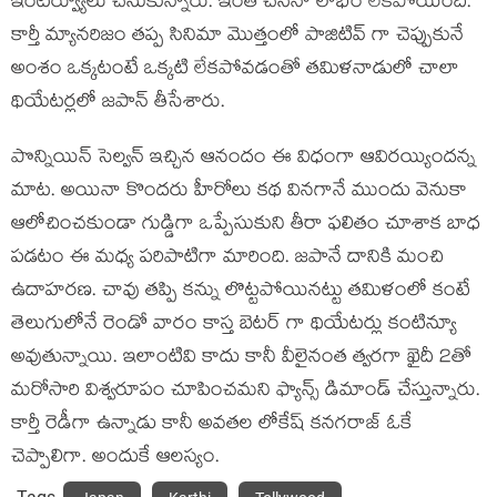
ఇంటర్వ్యూలు చేసుకున్నారు. ఇంత చేసినా లాభం లేకపోయింది.
కార్తీ మ్యానరిజం తప్ప సినిమా మొత్తంలో పాజిటివ్ గా చెప్పుకునే
అంశం ఒక్కటంటే ఒక్కటి లేకపోవడంతో తమిళనాడులో చాలా
థియేటర్లలో జపాన్ తీసేశారు.
పొన్నియిన్ సెల్వన్ ఇచ్చిన ఆనందం ఈ విధంగా ఆవిరయ్యిందన్న
మాట. అయినా కొందరు హీరోలు కథ వినగానే ముందు వెనుకా
ఆలోచించకుండా గుడ్డిగా ఒప్పేసుకుని తీరా ఫలితం చూశాక బాధ
పడటం ఈ మధ్య పరిపాటిగా మారింది. జపానే దానికి మంచి
ఉదాహరణ. చావు తప్పి కన్ను లొట్టపోయినట్టు తమిళంలో కంటే
తెలుగులోనే రెండో వారం కాస్త బెటర్ గా థియేటర్లు కంటిన్యూ
అవుతున్నాయి. ఇలాంటివి కాదు కానీ వీలైనంత త్వరగా ఖైదీ 2తో
మరోసారి విశ్వరూపం చూపించమని ఫ్యాన్స్ డిమాండ్ చేస్తున్నారు.
కార్తీ రెడీగా ఉన్నాడు కానీ అవతల లోకేష్ కనగరాజ్ ఓకే
చెప్పాలిగా. అందుకే ఆలస్యం.