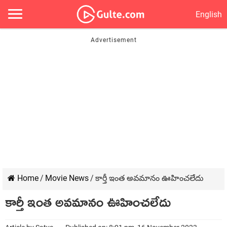
English
Home
/
Movie News
/
కార్తీ ఇంత అవమానం ఊహించలేదు
కార్తీ ఇంత అవమానం ఊహించలేదు