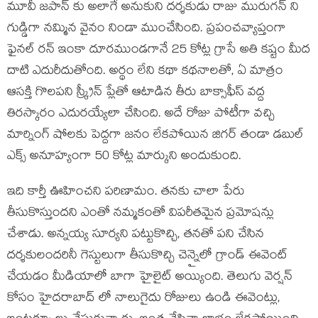
మూవీ జపాన్ కు అలాగే అనుకుని దర్శకుడు రాజు మురుగన్ ని
గుడ్డిగా నమ్మిన వైనం నిండా ముంచేసింది. ప్రపంచవ్యాప్తంగా
ఫైనల్ రన్ ఇంకా దూరముండగానే 25 కోట్ల గ్రాసే అతి కష్టం మీద
దాటి ఎదురీదుతోంది. అర్థం లేని కథా కథనాలతో, ఏ మాత్రం
ఆసక్తి గొలపని స్క్రీన్ ప్లేతో ఆటాడిన తీరు బాక్సాఫీస్ వద్ద
తిరస్కారం ఎదురయ్యేలా చేసింది. అదే రోజు పోటీగా వచ్చి
మార్నింగ్ షోలకు పెద్దగా జనం లేకపోయిన జిగర్ తండా డబుల్
ఎక్స్ అనూహ్యంగా 50 కోట్ల మార్కుని అందుకుంది.
ఇది కార్తీ ఊహించని పరిణామం. తనకు చాలా పేరు
తీసుకొస్తుందని ఎంతో నమ్మకంతో విపరీతమైన ప్రమోషన్లు
చేశాడు. అన్నయ్య సూర్యని పట్టుకొచ్చి, తనతో పని చేసిన
దర్శకులందరినీ గెస్టులుగా తీసుకొచ్చి చెన్నైలో గ్రాండ్ ఈవెంట్
చేయడం మీడియాలో బాగా హైలైట్ అయ్యింది. తెలుగు వెర్షన్
కోసం హైదరాబాద్ లో నాలుగైదు రోజులు ఉండి ఈవెంట్లు,