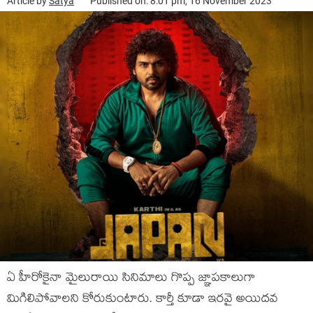
Article by
Satya
Published on: 8:01 pm, 16 November 2023
ఏ హీరోకైనా మైలురాయి సినిమాలు గొప్ప జ్ఞాపకాలుగా
మిగిలిపోవాలని కోరుకుంటారు. కార్తీ కూడా ఇరవై అయిదవ