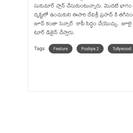
సుకుమార్ ప్లాన్ చేసుకుంటున్నారు. మొదటి భాగం రీ
దృష్టిలో ఉంచుకుని ఈసారి దేవిశ్రీ ప్రసాద్ కి తగిన
జూన్ కంతా సెన్సార్ కాపీ సిద్ధం చేయొచ్చు. జూలై
టూర్ డిజైన్ చేస్తారు.
Tags
Feature
Pushpa 2
Tollywood