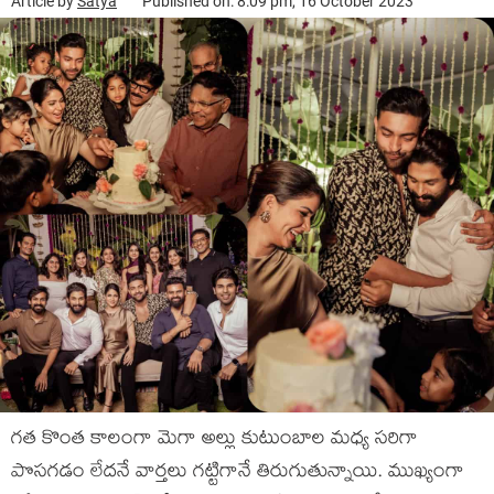
Article by
Satya
Published on: 8:09 pm, 16 October 2023
గత కొంత కాలంగా మెగా అల్లు కుటుంబాల మధ్య సరిగా
పొసగడం లేదనే వార్తలు గట్టిగానే తిరుగుతున్నాయి. ముఖ్యంగా