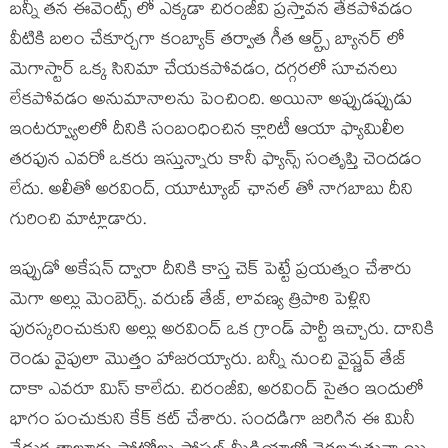
బన్నీ తన ఈవెంట్స్ లో ఎక్కడా చిరంజీవి ప్రస్తావన తేకపోవడం
వీటికి బలం చేకూర్చగా కంబ్యాక్ తర్వాత గీత ఆర్ట్స్ బ్యానర్ లో
మెగాస్టార్ ఒక్క సినిమా చేయకపోవడం, దగ్గరలో సూచనలు
లేకపోవడం అనుమానాలను పెంచింది. అయినా అప్పుడప్పుడు
ఇంటర్వ్యూలలో దీనికి సంబంధించిన క్లారిటీ ఆయా ఫ్యామిలీల
తరఫున ఎవరో ఒకరు ఇస్తున్నారు కానీ ఫ్యాన్స్ సంతృప్తి చెందడం
లేదు. అలీతో అరవింద్, యూట్యూబ్ ఛానల్ తో నాగబాబు దీని
గురించి మాట్లాడారు.
ఇప్పుడో అకేషన్ ద్వారా దీనికి కాస్త చెక్ పెట్టే ప్రయత్నం చేశారు
మెగా అల్లు మెంబెర్స్. వరుణ్ తేజ్, లావణ్య త్రిపాఠి పెళ్లిని
పురస్కరించుకుని అల్లు అరవింద్ ఒక గ్రాండ్ పార్టీ ఇచ్చారు. దానికి
రెండు వైపులా మొత్తం హాజరయ్యారు. బన్నీ నుంచి వైష్ణవ్ తేజ్
దాకా ఎవరూ మిస్ కాలేదు. చిరంజీవి, అరవింద్ సైతం ఇందులో
భాగం పంచుకుని కేక్ కట్ చేశారు. సందడిగా జరిగిన ఈ మినీ