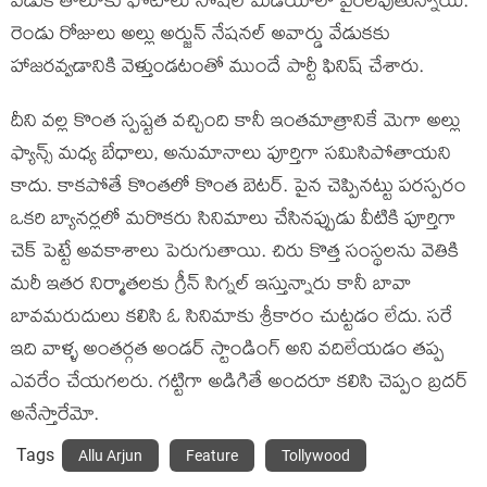
వేడుక తాలూకు ఫోటోలు సోషల్ మీడియాలో వైరలవుతున్నాయి.
రెండు రోజులు అల్లు అర్జున్ నేషనల్ అవార్డు వేడుకకు
హాజరవ్వడానికి వెళ్తుండటంతో ముందే పార్టీ ఫినిష్ చేశారు.
దీని వల్ల కొంత స్పష్టత వచ్చింది కానీ ఇంతమాత్రానికే మెగా అల్లు
ఫ్యాన్స్ మధ్య బేధాలు, అనుమానాలు పూర్తిగా సమిసిపోతాయని
కాదు. కాకపోతే కొంతలో కొంత బెటర్. పైన చెప్పినట్టు పరస్పరం
ఒకరి బ్యానర్లలో మరొకరు సినిమాలు చేసినప్పుడు వీటికి పూర్తిగా
చెక్ పెట్టే అవకాశాలు పెరుగుతాయి. చిరు కొత్త సంస్థలను వెతికి
మరీ ఇతర నిర్మాతలకు గ్రీన్ సిగ్నల్ ఇస్తున్నారు కానీ బావా
బావమరుదులు కలిసి ఓ సినిమాకు శ్రీకారం చుట్టడం లేదు. సరే
ఇది వాళ్ళ అంతర్గత అండర్ స్టాండింగ్ అని వదిలేయడం తప్ప
ఎవరేం చేయగలరు. గట్టిగా అడిగితే అందరూ కలిసి చెప్పం బ్రదర్
అనేస్తారేమో.
Tags
Allu Arjun
Feature
Tollywood