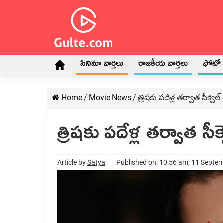
సినిమా వార్తలు
రాజకీయ వార్తలు
ఫోటో గ
Home
/
Movie News
/
త్రిషకు పదేళ్ల తర్వాత సీక్వెల్ గ
త్రిషకు పదేళ్ల తర్వాత సీక్వ
Article by
Satya
Published on: 10:56 am, 11 Septe