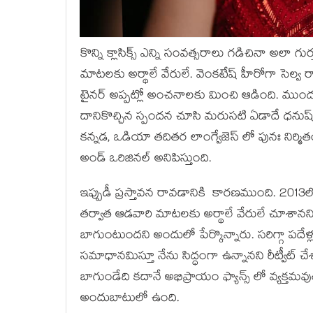
కొన్ని క్లాసిక్స్ ఎన్ని సంవత్సరాలు గడిచినా అలా
మాటలకు అర్థాలే వేరులే. వెంకటేష్ హీరోగా సెల
టైనర్ అప్పట్లో అంచనాలకు మించి ఆడింది. ముందు
దానికొచ్చిన స్పందన చూసి మరుసటి ఏడాదే ధనుష్ 
కన్నడ, ఒడియా తదితర లాంగ్వేజెస్ లో పునః నిర్మితం 
అండ్ ఒరిజినల్ అనిపిస్తుంది.
ఇప్పుడీ ప్రస్తావన రావడానికి కారణముంది. 2013ల
తర్వాత ఆడవారి మాటలకు అర్థాలే వేరులే చూశానని, వ
బాగుంటుందని అందులో పేర్కొన్నారు. సరిగ్గా పదేళ్ల
సమాధానమిస్తూ నేను సిద్ధంగా ఉన్నానని రీట్వీట్ చ
బాగుండేది కదానే అభిప్రాయం ఫ్యాన్స్ లో వ్యక్
అందుబాటులో ఉంది.