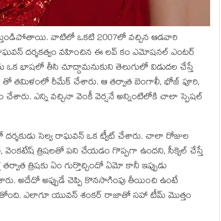
 గుర్తుండిపోతాయి. వాటిలో ఒకటి 2007లో వచ్చిన ఆడవారి
్వ రాఘవన్ దర్శకత్వం వహించిన ఈ లవ్ కం ఎమోషనల్ ఎంటర్
 ఒక భాషలో తీసి చూద్దామనుకుని తెలుగులో విడుదల చేస్తే
తో తమిళంలో రీమేక్ చేశారు. ఆ తర్వాత బెంగాలీ, భోజ్ పూరి,
చేశారు. ఎన్ని వచ్చినా వెంకీ వెర్షనే అన్నింటిలోకి చాలా స్పెషల్
ో దర్శకుడు సెల్వ రాఘవన్ ఒక ట్వీట్ చేశారు. చాలా రోజుల
ెంకటేష్ త్రిషలతో పని చేయడం గొప్పగా ఉందని, సీక్వెల్ చేస్తే
 తర్వాత త్రిషకు ఏం గుర్తొచ్చిందో ఏమో కానీ ఇప్పుడు
ేశారు. అదేదో అప్పుడే చెప్పి కొనసాగింపు తీయించి ఉంటే
తమవుతోంది. ఎలాగూ యువన్ శంకర్ రాజాతో సహా టీమ్ మొత్తం