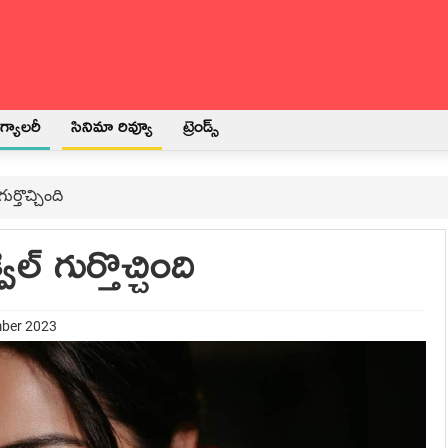
్యాలరీ
సినిమా రివ్యూ
ట్రెండ్స్
ుర్తొచ్చింది
ెల్ గుర్తొచ్చింది
mber 2023