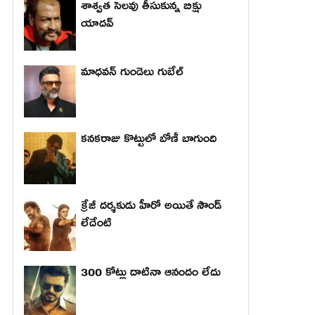
శాశ్వత సెలవు తీసుకున్న బిక్షు
యాదవ్
మాధ‌వ‌న్ గుండెలు గుబేల్‌
కనకరాజు కొట్టులో బోణీ బాగుంది
క్రేజీ దర్శకుడు హీరో అయితే సౌండ్
లేదేంటి
300 కోట్లు దాటినా ఆనందం లేదు