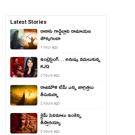
Latest Stories
రాకాసి గాడ్జిల్లాని రామాయణ
తొక్కగలదా
1 hour ago
ఇంట్రెస్టింగ్… అనుష్క వదులుకున్న
KJQ
2 hours ago
రాజమౌళి టీమ్ ఎన్ని జాగ్రత్తలు
తీసుకున్నా
2 hours ago
క్రైమ్ సినిమాలు ఇంకెన్ని
తీస్తారయ్యా
5 hours ago