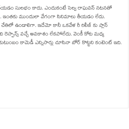
ిన్యూ చేయడం సులభం కాదు. ఎందుకంటే సెల్వ రాఘవన్ నటనతో
నారు. ఇంతకు ముందులా వేగంగా సినిమాలు తీయడం లేదు.
ేతిలో ఉండాలిగా. ఇదేమో కానీ ఒకవేళ రీ రిలీజ్ కు ప్లాన్
 రెస్పాన్స్ వచ్చే అవకాశం లేకపోలేదు. వెంకీ కోట మధ్య
కుటుంబం కామెడీ ఎన్నిసార్లు చూసినా బోర్ కొట్టని కంటెంట్ ఇది.