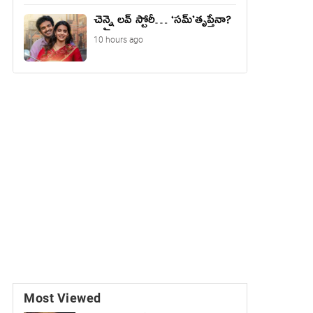
చెన్నై లవ్ స్టోరీ… ‘సమ్’తృప్తేనా?
10 hours ago
Most Viewed