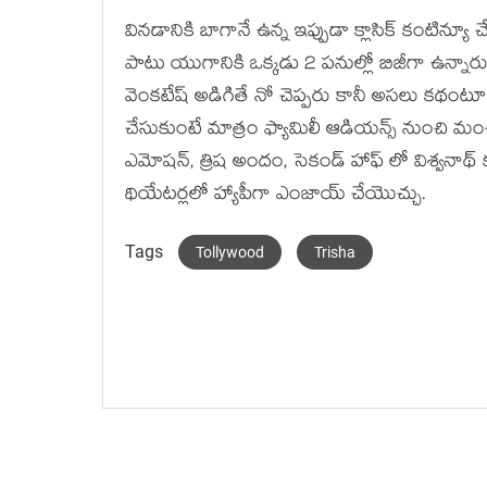
వినడానికి బాగానే ఉన్న ఇప్పుడా క్లాసిక్ కంట
పాటు యుగానికి ఒక్కడు 2 పనుల్లో బిజీగా ఉన్
వెంకటేష్ అడిగితే నో చెప్పరు కానీ అసలు కథంటూ చ
చేసుకుంటే మాత్రం ఫ్యామిలీ ఆడియన్స్ నుంచి మంచి
ఎమోషన్, త్రిష అందం, సెకండ్ హాఫ్ లో విశ్వనాథ్ 
థియేటర్లలో హ్యాపీగా ఎంజాయ్ చేయొచ్చు.
Tags
Tollywood
Trisha