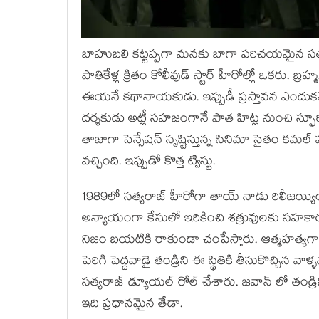
బాహుబలి కట్టప్పగా మనకు బాగా పరిచయమైన సత్యరాజ్
పాతికేళ్ల క్రితం కోలీవుడ్ స్టార్ హీరోల్లో ఒకరు. బ
ఈయనే కథానాయకుడు. ఇప్పుడీ ప్రస్తావన ఎందుకనే 
దర్శకుడు అట్లీ సహజంగానే పాత హిట్ల నుంచి స్ఫ
తాజాగా సెన్సేషన్ సృష్టిస్తున్న సినిమా సైతం కమల్
వచ్చింది. ఇప్పుడో కొత్త ట్విస్టు.
1989లో సత్యరాజ్ హీరోగా తాయ్ నాడు రిలీజయ్యిం
అన్యాయంగా కేసులో ఇరికించి శత్రువులకు సహక
నిజం బయటికి రాకుండా చంపేస్తారు. ఆత్మహత్యగా
పెరిగి పెద్దవాడై తండ్రిని ఈ స్థితికి తీసుకొచ్చిన వ
సత్యరాజ్ డ్యూయల్ రోల్ చేశారు. జవాన్ లో తండ్రిని
ఇది ప్రధానమైన తేడా.