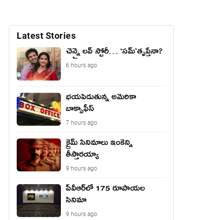
Latest Stories
చెన్నై లవ్ స్టోరీ… ‘సమ్’తృప్తేనా?
6 hours ago
భయపెడుతున్న అమెరికా
బాక్సాఫీస్
7 hours ago
క్రైమ్ సినిమాలు ఇంకెన్ని
తీస్తారయ్యా
9 hours ago
పీవీఆర్‌లో 175 రూపాయల
సినిమా
9 hours ago