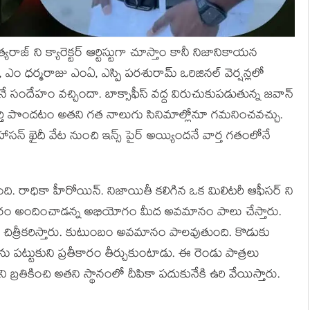
 ని క్యారెక్టర్ ఆర్టిస్టుగా చూస్తాం కానీ నిజానికాయన
్రహ్మ, ఎం ధర్మరాజు ఎంఏ, ఎస్పి పరశురామ్ ఒరిజినల్ వెర్షన్లలో
సందేహం వచ్చిందా. బాక్సాఫీస్ వద్ద విరుచుకుపడుతున్న జవాన్
ూర్తి పొందటం అతని గత నాలుగు సినిమాల్లోనూ గమనించవచ్చు.
 హాసన్ ఖైదీ వేట నుంచి ఇన్స్ పైర్ అయ్యిందనే వార్త గతంలోనే
ది. రాధికా హీరోయిన్. నిజాయితీ కలిగిన ఒక మిలిటరీ ఆఫీసర్ ని
ారం అందించాడన్న అభియోగం మీద అవమానం పాలు చేస్తారు.
 చిత్రీకరిస్తారు. కుటుంబం అవమానం పాలవుతుంది. కొడుకు
ాళ్ళను పట్టుకుని ప్రతీకారం తీర్చుకుంటాడు. ఈ రెండు పాత్రలు
 బ్రతికించి అతని స్థానంలో దీపికా పదుకునేకి ఉరి వేయిస్తారు.