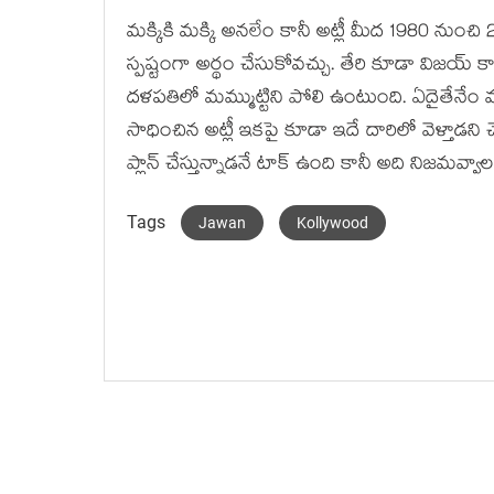
మక్కికి మక్కి అనలేం కానీ అట్లీ మీద 1980 నుంచ
స్పష్టంగా అర్థం చేసుకోవచ్చు. తేరి కూడా విజయ్ కా
దళపతిలో మమ్ముట్టిని పోలి ఉంటుంది. ఏదైతేనేం 
సాధించిన అట్లీ ఇకపై కూడా ఇదే దారిలో వెళ్తాడని చె
ప్లాన్ చేస్తున్నాడనే టాక్ ఉంది కానీ అది నిజమవ
Tags
Jawan
Kollywood