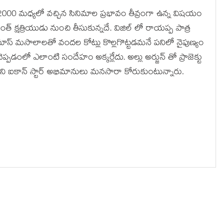
ి 2000 మధ్యలో వచ్చిన సినిమాల ప్రభావం తీవ్రంగా ఉన్న విషయం
ంత్ క్షత్రియుడు నుంచి తీసుకున్నదే. విజిల్ లో రాయప్ప పాత్ర
మాస్ మసాలాలతో వందల కోట్లు కొల్లగొట్టడమనే పనిలో నైపుణ్యం
ప్పడంలో ఎలాంటి సందేహం అక్కర్లేదు. అల్లు అర్జున్ తో ప్రాజెక్టు
్వాలని ఐకాన్ స్టార్ అభిమానులు మనసారా కోరుకుంటున్నారు.