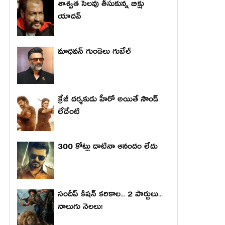
శాశ్వత సెలవు తీసుకున్న బిక్షు
యాదవ్
మాధ‌వ‌న్ గుండెలు గుబేల్‌
క్రేజీ దర్శకుడు హీరో అయితే సౌండ్
లేదేంటి
300 కోట్లు దాటినా ఆనందం లేదు
సందీప్ కిషన్ కరికాల... 2 పార్టులు...
నాలుగు నెలలు!