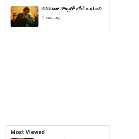
కనకరాజు కొట్టులో బోణీ బాగుంది
9 hours ago
Most Viewed