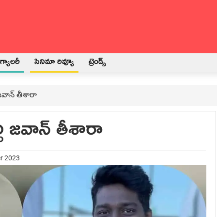
్యాలరీ
సినిమా రివ్యూ
ట్రెండ్స్
జవాన్ తీశారా
చి జవాన్ తీశారా
er 2023