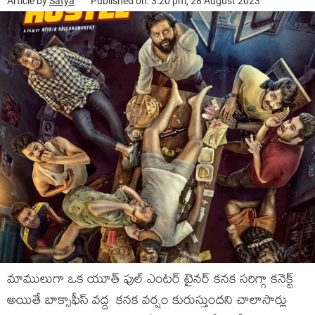
Article by
Satya
Published on: 3:20 pm, 28 August 2023
మాములుగా ఒక యూత్ ఫుల్ ఎంటర్ టైనర్ కనక సరిగ్గా కనెక్ట్
అయితే బాక్సాఫీస్ వద్ద కనక వర్షం కురుస్తుందని చాలాసార్లు