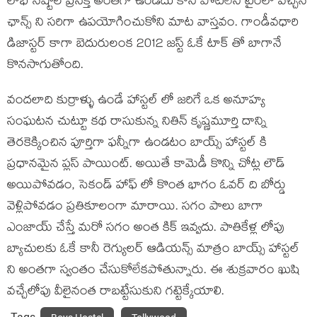
లాభ నష్టాల ప్రసక్తి అంతగా ఉండదు కానీ పోటీలేని టైంలో వచ్చిన
ఛాన్స్ ని సరిగా ఉపయోగించుకోని మాట వాస్తవం. గాండీవధారి
డిజాస్టర్ కాగా బెదురులంక 2012 జస్ట్ ఓకే టాక్ తో బాగానే
కొనసాగుతోంది.
వందలాది కుర్రాళ్ళు ఉండే హాస్టల్ లో జరిగే ఒక అనూహ్య
సంఘటన చుట్టూ కథ రాసుకున్న నితిన్ కృష్ణమూర్తి దాన్ని
తెరకెక్కించిన పూర్తిగా ఫన్నీగా ఉండటం బాయ్స్ హాస్టల్ కి
ప్రధానమైన ప్లస్ పాయింట్. అయితే కామెడీ కొన్ని చోట్ల లౌడ్
అయిపోవడం, సెకండ్ హాఫ్ లో కొంత భాగం ఓవర్ ది బోర్డు
వెళ్లిపోవడం ప్రతికూలంగా మారాయి. సగం పాలు బాగా
ఎంజాయ్ చేస్తే మరో సగం అంత కిక్ ఇవ్వదు. పాతికేళ్ల లోపు
బ్యాచులకు ఓకే కానీ రెగ్యులర్ ఆడియన్స్ మాత్రం బాయ్స్ హాస్టల్
ని అంతగా స్వంతం చేసుకోలేకపోతున్నారు. ఈ శుక్రవారం ఖుషి
వచ్చేలోపు వీలైనంత రాబట్టేసుకుని గట్టెక్కేయాలి.