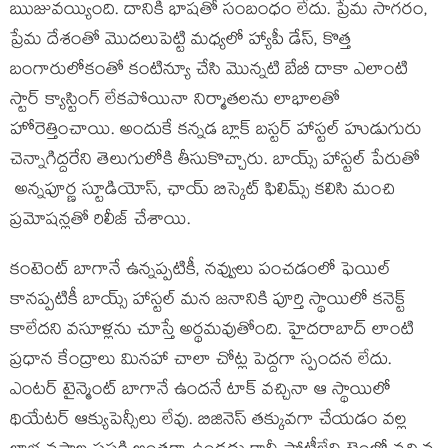
ఋజువయ్యింది. దానికి భాషతో సంబంధం లేదు. ప్రేమ సాగరం,
ప్రేమ దేశంతో మొదలుపెట్టి మధ్యలో హ్యాపీ డేస్, కొత్త
బంగారులోకంతో కంటిన్యూ చేసి మొన్నటి బేబీ దాకా ఎలాంటి
స్టార్ క్యాస్టింగ్ లేకపోయినా నిర్మాతలను లాభాలతో
హోరెత్తించాయి. అందుకే కన్నడ బ్లాక్ బస్టర్ హాస్టల్ హుడుగురు
చెన్నాగిద్దరేని తెలుగులోకి తీసుకొచ్చారు. బాయ్స్ హాస్టల్ పేరుతో
అన్నపూర్ణ స్టూడియోస్, ఛాయ్ బిస్కెట్ ఫిలిమ్స్ కలిసి మంచి
ప్రమోషన్లతో రిలీజ్ చేశాయి.
కంటెంట్ బాగానే ఉన్నప్పటికీ, నవ్వులు పంచడంలో ఫెయిల్
కానప్పటికీ బాయ్స్ హాస్టల్ మన జనానికి పూర్తి స్థాయిలో కనెక్ట్
కాలేదని వసూళ్లను చూస్తే అర్థమవుతోంది. హైదరాబాద్ లాంటి
ప్రధాన కేంద్రాలు మినహా చాలా చోట్ల పెద్దగా స్పందన లేదు.
ఎంటర్ టైన్మెంట్ బాగానే ఉందనే టాక్ వచ్చినా ఆ స్థాయిలో
థియేటర్ ఆక్యుపెన్సీలు లేవు. బిజినెస్ తక్కువగా చేయడం వల్ల