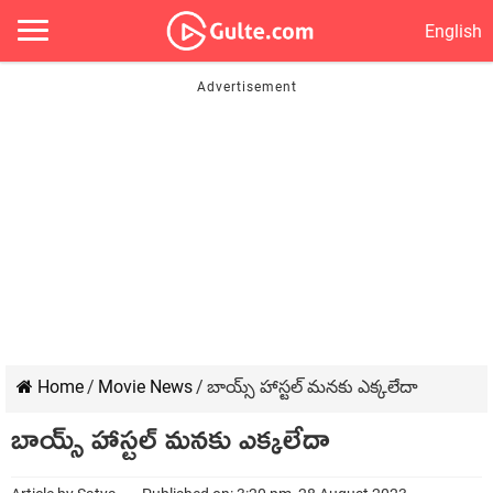
English
Home
/
Movie News
/
బాయ్స్ హాస్టల్ మనకు ఎక్కలేదా
బాయ్స్ హాస్టల్ మనకు ఎక్కలేదా