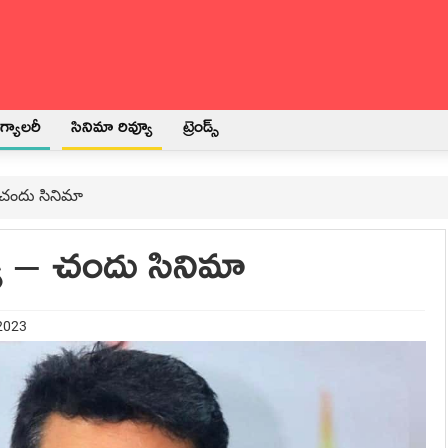
్యాలరీ
సినిమా రివ్యూ
ట్రెండ్స్
 చందు సినిమా
య – చందు సినిమా
 2023