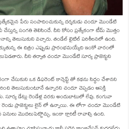
 ప్రత్యేకమైన పేరు సంపాదించుకున్న దర్శకుడు చందూ మొండేటి
చేస్తున్న సంగతి తెలిసిందే. దీని కోసం ప్రత్యేకంగా టీమ్ మొత్తం
ధానాన్ని తెలుసుకుని వచ్చారు. తండేల్ టైటిల్ పరిశీలనలో ఉంది.
తెరకెక్కుతున్న ఈ చిత్రం ఎప్పుడు ప్రారంభమయ్యేది ఇంకో వారంలో
లుపెడతారు. దీని తర్వాత చందూ మొండేటి సూర్య ప్రాజెక్టుని
ా చేసుకుని ఒక డిఫరెంట్ కాన్సెప్ట్ తో కథను సిద్ధం చేశానని
ట్ గురించి తెలుసుకుంటూనే ఉన్నారని చందూ చెప్పడం ఆసక్తి
రు. సూర్య డేట్లు రెండేళ్ల వరకు అందుబాటులో లేవు. కంగువా
ో రెండు ప్రాజెక్టులు లైన్ లో ఉన్నాయి. ఈ లోగా చందూ మొండేటి
 పనులు మొదలుపెట్టొచ్చు. ఇంకా క్లారిటీ రావాల్సి ఉంది.