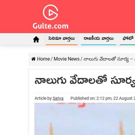
సినిమా వార్తలు
రాజకీయ వార్తలు
ఫోటో గ
Home
/
Movie News
/
నాలుగు వేదాలతో సూర్య –
నాలుగు వేదాలతో సూర్
Article by
Satya
Published on: 2:12 pm, 22 August