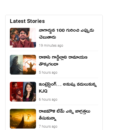
Latest Stories
నాగార్జున 100 గురించి ఎప్పుడు
చెబుతారు
19 minutes ago
రాకాసి గాడ్జిల్లాని రామాయణ
తొక్కగలదా
5 hours ago
ఇంట్రెస్టింగ్… అనుష్క వదులుకున్న
KJQ
6 hours ago
రాజమౌళి టీమ్ ఎన్ని జాగ్రత్తలు
తీసుకున్నా
7 hours ago