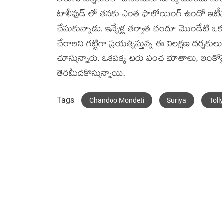
తెలుగు దర్శకులతో చేసేందుకు సూర్య ముందు నుంచ
టాలీవుడ్ లో తనకు ఎంత ఫాలోయింగ్ ఉందో ఇటీవలే 
చేసుకున్నాడు. ఇన్నేళ్ల తర్వాత చందూ మొండేటి ఒక 
చేరాలని గట్టిగా ప్రయత్నిస్తున్న ఈ విలక్షణ దర్శకు
చూస్తున్నారు. ఒకపక్క చిరు పంచ భూతాలు, ఇంకోవైప
తెరమీదకొస్తున్నాయి.
Tags
Chandoo Mondeti
Suriya
Tol