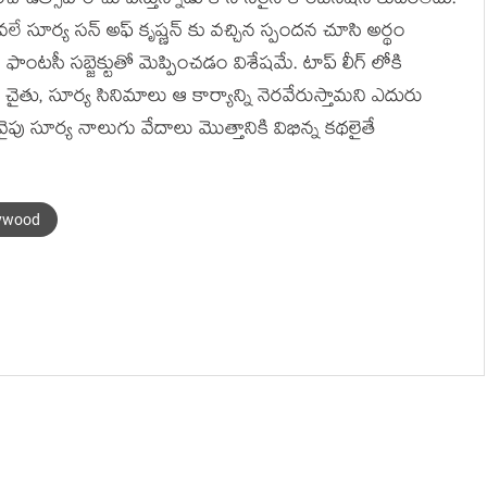
ి ఉత్సాహం చూపిస్తున్నాడు కానీ సరైన కాంబినేషన్ కుదరలేదు.
సూర్య సన్ అఫ్ కృష్ణన్ కు వచ్చిన స్పందన చూసి అర్థం
ఫాంటసీ సబ్జెక్టుతో మెప్పించడం విశేషమే. టాప్ లీగ్ లోకి
లు చైతు, సూర్య సినిమాలు ఆ కార్యాన్ని నెరవేరుస్తామని ఎదురు
ు సూర్య నాలుగు వేదాలు మొత్తానికి విభిన్న కథలైతే
lywood