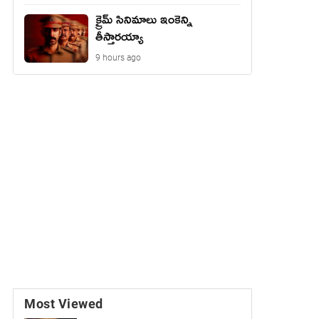
క్రైమ్ సినిమాలు ఇంకెన్ని
తీస్తారయ్యా
9 hours ago
Most Viewed