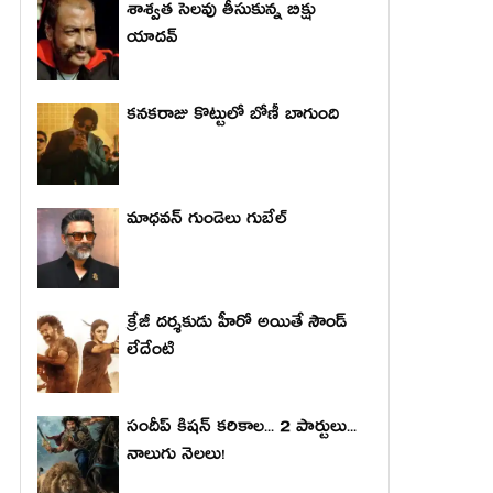
శాశ్వత సెలవు తీసుకున్న బిక్షు
యాదవ్
కనకరాజు కొట్టులో బోణీ బాగుంది
మాధ‌వ‌న్ గుండెలు గుబేల్‌
క్రేజీ దర్శకుడు హీరో అయితే సౌండ్
లేదేంటి
సందీప్ కిషన్ కరికాల... 2 పార్టులు...
నాలుగు నెలలు!