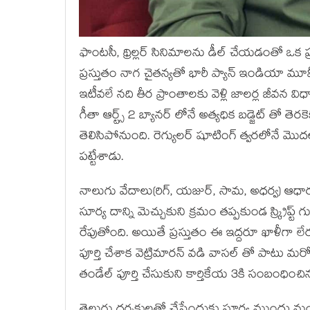
ఫాంటసీ, థ్రిల్లర్ సినిమాలను డీల్ చేయడంతో ఒక
ప్రస్తుతం నాగ చైతన్యతో భారీ ప్యాన్ ఇండియా మూవీ 
ఇటీవలే నది తీర ప్రాంతాలకు వెళ్లి జాలర్ల జీవన వి
గీతా ఆర్ట్స్ 2 బ్యానర్ లోనే అత్యధిక బడ్జెట్ తో 
తెలిసిపోనుంది. రెగ్యులర్ షూటింగ్ త్వరలోనే మొద
పట్టేశాడు.
నాలుగు వేదాలు(రిగ్, యజుర్, సామ, అధర్వ) ఆధారంగ
సూర్య దాన్ని మెచ్చుకుని క్రమం తప్పకుండ స్క్రిప్
రేపుతోంది. అయితే ప్రస్తుతం ఈ ఇద్దరూ ఖాళీగా లే
పూర్తి చేశాక వెట్రిమారన్ వడి వాసల్ తో పాటు మర
తండేల్ పూర్తి చేసుకుని కార్తికేయ 3కి సంబంధించిన