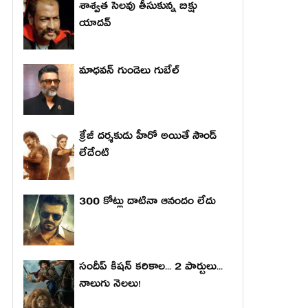
శాశ్వత సెలవు తీసుకున్న బిక్షు
యాదవ్
మాధ‌వ‌న్ గుండెలు గుబేల్‌
క్రేజీ దర్శకుడు హీరో అయితే సౌండ్
లేదేంటి
300 కోట్లు దాటినా ఆనందం లేదు
సందీప్ కిషన్ కరికాల... 2 పార్టులు...
నాలుగు నెలలు!