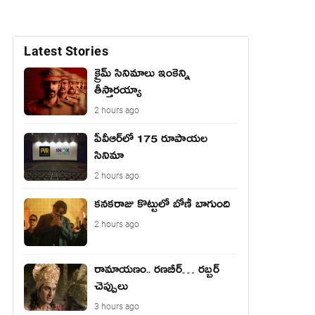
Latest Stories
క్రైమ్ సినిమాలు ఇంకెన్ని
తీస్తారయ్యా
2 hours ago
పీవీఆర్‌లో 175 రూపాయల
సినిమా
2 hours ago
కనకరాజు కొట్టులో బోణీ బాగుంది
2 hours ago
రామాయ‌ణం.. ర‌ణ‌బీర్… ర‌బ్బ‌ర్
చెప్పులు
3 hours ago