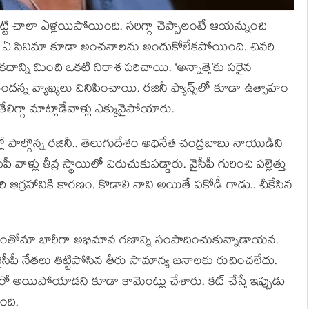
కొట్టి చాలా ఏళ్లయిపోయింది. సరిగ్గా చెప్పాలంటే ఆయన్నుంచి
ర్వాత ఏ సినిమా కూడా అంచనాలను అందుకోలేకపోయింది. చివరి
దాన్ని మించి ఒకటి నిరాశ పరిచాయి. ‘అన్నాత్తె’కు సరైన
 వ్యాఖ్యలు వినిపించాయి. రజినీ ఫ్యాన్స్‌లో కూడా ఉత్సాహం
లిగ్గా మాట్లాడేవాళ్లు ఎక్కువైపోయారు.
ో పాల్గొన్న రజినీ.. తెలుగుదేశం అధినేత చంద్రబాబు నాయుడిని
్లు తీవ్ర స్థాయిలో విరుచుకుపడ్డారు. వైసీపీ గురించి పల్లెత్తు
గ్రహానికి కారణం. కొడాలి నాని అయితే పకోడీ గాడు.. చీకేసిన
క్తిత్వంతోనూ భారీగా అభిమాన గణాన్ని సంపాదించుకున్నాడాయన.
ైసీపీ నేతలు తిట్టిపోసిన తీరు సామాన్య జనాలకు రుచించలేదు.
జీరో అయిపోయాడని కూడా కామెంట్లు చేశారు. కట్ చేస్తే ఇప్పుడు
ోంది.