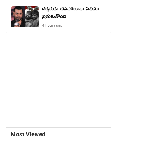
దర్శకుడు చనిపోయినా సినిమా
బ్రతుకుతోంది
4 hours ago
Most Viewed