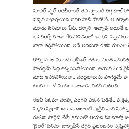
సూపర్ స్టార్ రజినీకాంత్ తన స్థాయికి తగ్గ హిట్ 
వచ్చిన నిఖార్సయిన చివరి హిట్ ‘రోబో’నే. ఆ త
మూడు సినిమాలు పేట, దర్బార్, అన్నాత్తె అయితే ఒక
ఓపెనింగ్స్ కూడా లేకపోవడంతో ఆయన పనైపోయిందన్న
బాగా తగ్గిపోయింది. ఇదే అదనుగా రజినీ గురించి తే
కొన్ని నెలల ముందు ఎన్టీఆర్ శత జయంతి వేడుకల్ల
పొగడ్డమే పెద్ద తప్పయిపోయింది. ఆయన మీద వైసీపీ వాళ
మాట అనకపోయినా.. చంద్రబాబును పొగడ్డమే వారి ఆ
టెంక లాంటి మాటలు వాడాడు రజినీ గురించి.
రజినీ సినిమా చరిష్మా సంగతి పక్కన పెడితే.. వ్య
మృదు స్వభావి అయిన అలాంటి వ్యక్తిని నాని సహా వ
రజినీని టార్గెట్ చేసే క్రమంలో ఆయన సినిమాల్లో 
‘జైలర్’ సినిమా బాక్సాఫీస్ దగ్గర ప్రభంజనం సృష్టిస్త