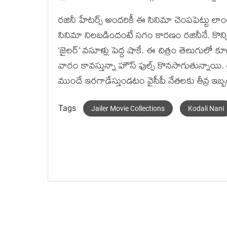
రజినీ హేటర్స్ అందరికీ ఈ సినిమా చెంపపెట్టు ల
సినిమా నిలబడిందంటే సగం కారణం రజినీనే. కొన్న
‘జైలర్’ వసూళ్లు పెద్ద షాకే. ఈ చిత్రం తెలుగులో క
వారం కావస్తున్నా హౌస్ ఫుల్స్ కొనసాగుతున్నాయి
ముందే ఇరగాడేస్తుండటం వైసీపీ నేతలకు తీవ్ర ఇబ
Tags
Jailer Movie Collections
Kodali Nani