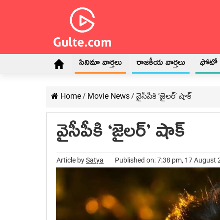
సినిమా వార్తలు
రాజకీయ వార్తలు
ఫోటో గ
Home
/
Movie News
/
వైసీపీకి ‘జైలర్’ షాక్
వైసీపీకి ‘జైలర్’ షాక్
Article by
Satya
Published on: 7:38 pm, 17 August