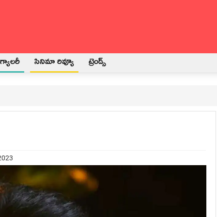
్యాలరీ
సినిమా రివ్యూ
ట్రెండ్స్
 2023