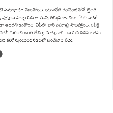
ాంటి సమాధానం చెబుతోంది. యావరేజ్ కంటెంట్‌తోనే ‘జైలర్’
ి ఫ్లాపులు వచ్చాయని ఆయన్ని తక్కువ అంచనా వేసిన వారికి
ూడా అదరగొడుతోంది. ఏపీలో భారీ వసూళ్లు సాధిస్తోంది. రిలీజై
. రజినీ గురించి అంత తేలిగ్గా మాట్లాడాక.. ఆయన సినిమా తమ
్బంది కలిగిస్తుంటుందనడంలో సందేహం లేదు.