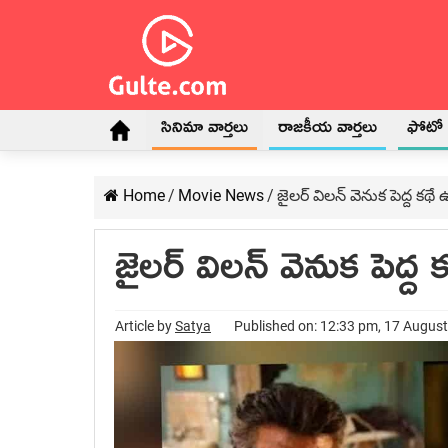
సినిమా వార్తలు
రాజకీయ వార్తలు
ఫోటో గ
Home
/
Movie News
/
జైలర్ విలన్ వెనుక పెద్ద కథే 
జైలర్ విలన్ వెనుక పెద్ద 
Article by
Satya
Published on: 12:33 pm, 17 Augus