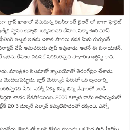
 గ్రాస్ ఖాతాలో వేసుకున్న రజనీకాంత్ జైలర్ లో బాగా హైలైట్
త్యేక స్థానం ఇవ్వాలి. బక్కపలచని దేహం, పక్కా ఊర మాస్
లింగ్ ఇచ్చిన ఇతను విశాల్ పొగరు కనక మీకు గుర్తుంటే
 ఓవరాక్షన్ చేసే అనుచరుడు ఫ్లాష్ అవుతాడు. అతనే ఈ వినాయకన్.
ఇతను కేవలం నటనకే పరిమితమైన సాధారణ ఆర్టిస్టు కాదు
డు. మాంత్రికం సినిమాలో క్యామియోతో తెరంగేట్రం చేశాడు.
మొదలుపెట్టాడు. బ్లాక్ మెర్క్యూరీ పేరుతో ఒక బృందాన్ని
కరిస్తాడని పేరు. ఎన్నో ఏళ్ళు చిన్న చిన్న వేషాలతో బండి
ినా పెద్దగా లాభం లేకపోయింది. 2006 కళ్యాణ్ రామ్ అసాధ్యుడులో
్రేక్ 2016 దుల్కర్ సల్మాన్ కమ్మటిపాదంతో దక్కింది. ఎన్నో