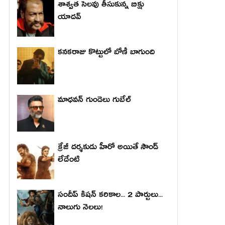
శాశ్వత సెలవు తీసుకున్న బిక్షు
యాదవ్
కనకరాజు కొట్టులో బోణీ బాగుంది
మాధ‌వ‌న్ గుండెలు గుబేల్‌
క్రేజీ దర్శకుడు హీరో అయితే సౌండ్
లేదేంటి
సందీప్ కిషన్ కరికాల... 2 పార్టులు...
నాలుగు నెలలు!