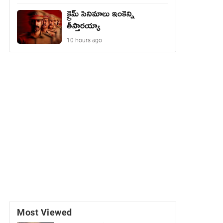
క్రైమ్ సినిమాలు ఇంకెన్ని
తీస్తారయ్యా
10 hours ago
Most Viewed