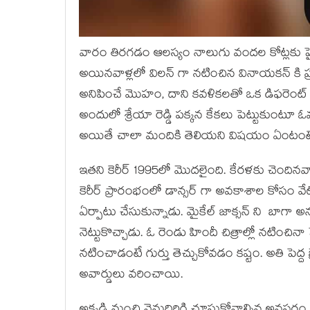
వారం తిరగడం ఆలస్యం నాలుగు వందల కోట్లకు పైగా
అయినవాళ్లలో విలన్ గా నటించిన వినాయకన్ కి ప్ర
అనిపించే మొహం, దాని కవళికలతో ఒక డిఫరెంట్ ఫీ
అందులో శ్రేయా రెడ్డి పక్కన కేకలు పెట్టుకుంటూ
అయితే చాలా మందికి తెలియని విషయం ఏంటంటే 
ఇతని కెరీర్ 1995లో మొదలైంది. కేరళకు చెందినవా
కెరీర్ ప్రారంభంలో డాన్సర్ గా అవకాశాల కోసం వేట 
ఏర్పాటు చేసుకున్నాడు. మైకేల్ జాక్సన్ ని బాగా అను
నెట్టుకొచ్చాడు. ఓ రెండు హిందీ చిత్రాల్లో నటించ
నటించాడంటే గుర్తు తెచ్చుకోవడం కష్టం. అతి పెద్ద బ
అవార్డులు వరించాయి.