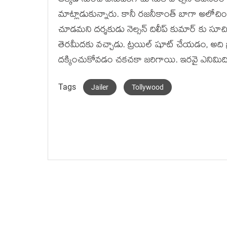
అక్కడి నుంచి వెనుదిరిగి చూసుకోవాల్సిన అవసరం 
మాట్లాడుకున్నారు. కానీ రజనీకాంత్ బాగా అలోచి
చూడమని దర్శకుడు నెల్సన్ దిలీప్ కుమార్ కు స
తెరమీదకు వచ్చాడు. ట్రయిల్ షూట్ చేయడం, అది బ
దక్కించుకోవడం చకచకా జరిగాయి. ఇరవై ఎనిమిది సంవ
Tags
Jailer
Tollywood