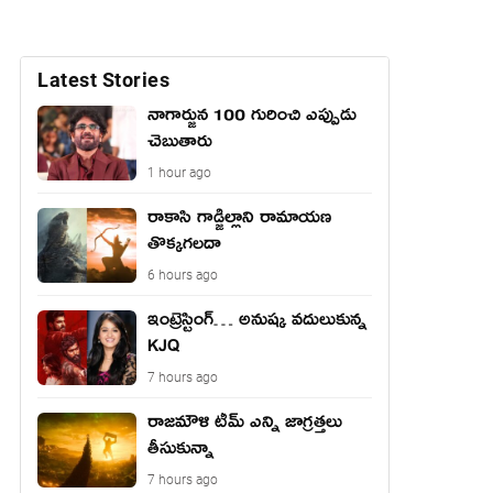
Latest Stories
నాగార్జున 100 గురించి ఎప్పుడు
చెబుతారు
1 hour ago
రాకాసి గాడ్జిల్లాని రామాయణ
తొక్కగలదా
6 hours ago
ఇంట్రెస్టింగ్… అనుష్క వదులుకున్న
KJQ
7 hours ago
రాజమౌళి టీమ్ ఎన్ని జాగ్రత్తలు
తీసుకున్నా
7 hours ago