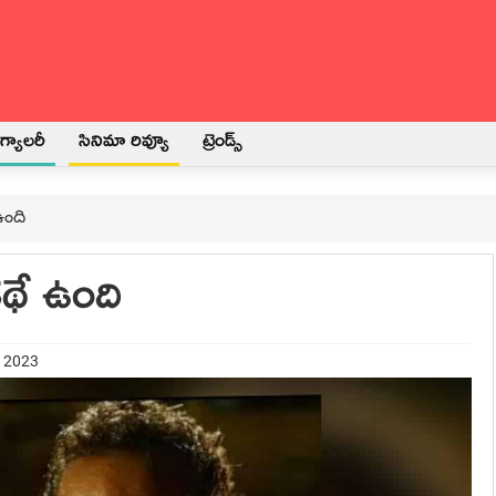
్యాలరీ
సినిమా రివ్యూ
ట్రెండ్స్
ఉంది
కథే ఉంది
t 2023