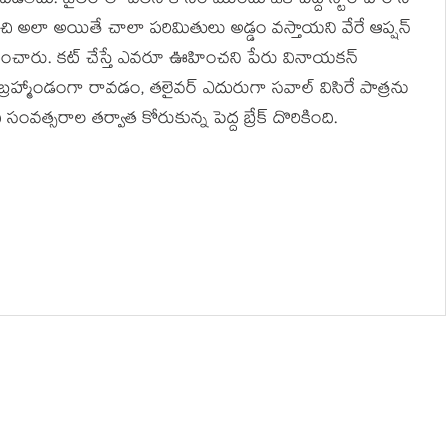
పడలేదు. జైలర్ లో విలన్ కోసం ముందు ఒక పెద్ద స్టార్ హీరోని
ంచి అలా అయితే చాలా పరిమితులు అడ్డం వస్తాయని వేరే ఆప్షన్
ూచించారు. కట్ చేస్తే ఎవరూ ఊహించని పేరు వినాయకన్
్రహ్మాండంగా రావడం, తలైవర్ ఎదురుగా సవాల్ విసిరే పాత్రను
త్సరాల తర్వాత కోరుకున్న పెద్ద బ్రేక్ దొరికింది.