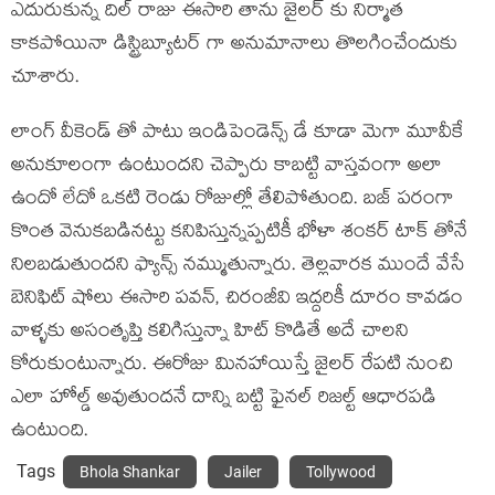
ఎదురుకున్న దిల్ రాజు ఈసారి తాను జైలర్ కు నిర్మాత
కాకపోయినా డిస్ట్రిబ్యూటర్ గా అనుమానాలు తొలగించేందుకు
చూశారు.
లాంగ్ వీకెండ్ తో పాటు ఇండిపెండెన్స్ డే కూడా మెగా మూవీకే
అనుకూలంగా ఉంటుందని చెప్పారు కాబట్టి వాస్తవంగా అలా
ఉందో లేదో ఒకటి రెండు రోజుల్లో తేలిపోతుంది. బజ్ పరంగా
కొంత వెనుకబడినట్టు కనిపిస్తున్నప్పటికీ భోళా శంకర్ టాక్ తోనే
నిలబడుతుందని ఫ్యాన్స్ నమ్ముతున్నారు. తెల్లవారక ముందే వేసే
బెనిఫిట్ షోలు ఈసారి పవన్, చిరంజీవి ఇద్దరికీ దూరం కావడం
వాళ్ళకు అసంతృప్తి కలిగిస్తున్నా హిట్ కొడితే అదే చాలని
కోరుకుంటున్నారు. ఈరోజు మినహాయిస్తే జైలర్ రేపటి నుంచి
ఎలా హోల్డ్ అవుతుందనే దాన్ని బట్టి ఫైనల్ రిజల్ట్ ఆధారపడి
ఉంటుంది.
Tags
Bhola Shankar
Jailer
Tollywood