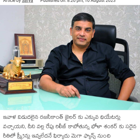
Article by
Satya
Published on: 8:20 pm, 10 August 2023
ఇవాళ విడుదలైన రజనీకాంత్ జైలర్ కు ఎక్కువ థియేటర్లు
వచ్చాయని, దీని వల్ల రేపు రిలీజ్ కాబోతున్న భోళా శంకర్ కు సరైన
రీతిలో స్క్రీన్లు ఇవ్వలేదనే ఫిర్యాదు మెగా ఫ్యాన్స్ నుంచి