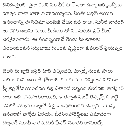
వినిపిస్తోంది. పైగా రజని మూవీకి టాక్ ఎలా ఉన్నా ఆక్యుపెన్సీలు
మాత్రం చాలా బాగా నమోదయ్యాయి. దీంతో సక్సెస్ అయిన
ఆనందాన్ని ఈ సినిమా పంపిణి చేసిన దిల్ రాజు, సునీల్ నారంగ్
లు కలిసి అభిమానులు, మీడియాతో పంచుకుని ప్రెస్ మీట్
నిర్వహించారు. ఈ సందర్భంగానే రెండు సినిమాలకు
సంబంధించిన సర్దుబాటు గురించి స్పష్టంగా వివరించే ప్రయత్నం
చేశారు.
జైలర్ కు బ్లాక్ బస్టర్ టాక్ వచ్చిందని, మ్యాట్నీ నుంచి షోలు
పెరిగాయని, అయితే భోళా శంకర్ కు ముందస్తుగానే సరిపడా
స్క్రీన్లు కేటాయించడం వల్ల ఎలాంటి ఇబ్బంది కలగదని, ఆగస్ట్ 15
దాకా అవి కొనసాగుతాయని, ఆ తర్వాత పబ్లిక్ రెస్పాన్స్ ని బట్టి
ఎవరికి ఎక్కువ ఇవ్వాలో డిసైడ్ అవుతుందని చెప్పారు. మొన్న
జనవరిలో వాల్తేరు వీరయ్య, వీరసింహారెడ్డిలకు సమానంగా
డబ్బింగ్ మూవీ వారసుడుకి ఫేవర్ చేశారని కామెంట్స్