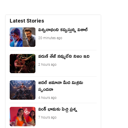
Latest Stories
విశ్వనాథంని కవ్విస్తున్న విశాల్
20 minutes ago
వరుణ్ తేజ్ నమ్మలేని నిజం ఇది
2 hours ago
జడల్ జమానా మీద మిశ్రమ
స్పందనా
4 hours ago
వింక్ భామకు పిచ్చి ప్రశ్న
7 hours ago