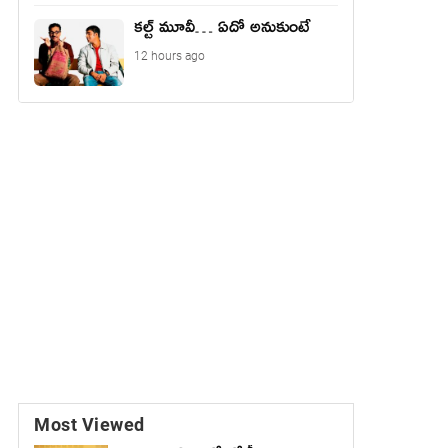
కల్ట్ మూవీ… ఏదో అనుకుంటే
12 hours ago
Most Viewed