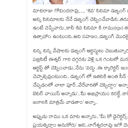
మాచిరాజు గోవిందరావు…. ‘శివ’ సినిమా డబ్బింగ్ 
అన్ని సినిమాలకు నేనే డబ్బింగ్ చెప్పించేవాడిని..
ఉంటే చెప్పేవారు..కానీ శివ సినిమా కి రాము(rgv) తన
ఉత్సాహాం ఉంటుంది..అది సహజం..డబ్బింగ్ మొదలై
చిన్న చిన్న వేషాలకు డబ్బింగ్ ఆర్టిస్టులు చెబుతున
పబ్లిసిటీ ఈశ్వర్ గారి దగ్గరకు వెళ్లి ఒక గంటల
ఆర్టిస్ట్ తో చెప్పించాడు..నేను ‘వద్దు .ఈ క్యారెక్టర్
చెప్పాల్సివుంటుంది.. డబ్బింగ్ లో ఇతనికి అంత సీన
చేప్పడంలో చాలా పూర్..వేరేవారితో చెప్పిద్దాం’ అన
బెటర్ వాయిస్ అన్నాడు’..’మీ అభిప్రాయం కరక్టే..కానీ
జనాలకి మాత్రమే వాడతాం’ అన్నా..
అప్పుడు రాము ఒక మాట అన్నారు..”మీ కో డైరెక్టర్స్ 
ప్రయత్నిద్దాం అనుకోరు’ అని..నాగేశ్వరరావు ఇగో ద