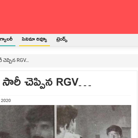
్యాలరీ
సినిమా రివ్యూ
ట్రెండ్స్
ీ చెప్పిన RGV…
 సారీ చెప్పిన RGV…
t 2020