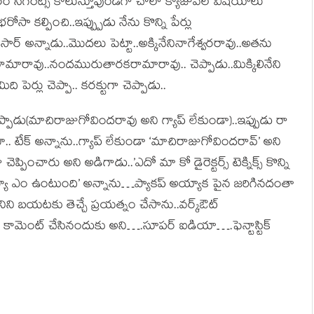
్దరం సిగరెట్స్ కాలుస్తూవుండగా చాలా క్యాజువల్ విషయాలు
ా కల్పించి..ఇప్ప్పుడు నేను కొన్ని పేర్లు
 అన్నాడు..మొదలు పెట్టా..అక్కినేనినాగేశ్వరరావు..అతను
రామారావు..నందమురుతారకరామారావు.. చెప్పాడు..మిక్కిలినేని
పెర్లు చెప్పా.. కరక్టుగా చెప్పాడు..
ప్పాడు(మాచిరాజుగోవిందరావు అని గ్యాప్ లేకుండా)..ఇప్పుడు రా
ామూ.. టేక్ అన్నాను..గ్యాప్ లేకుండా ‘మాచిరాజుగోవిందరావ్’ అని
 చెప్పించారు అని అడిగాడు..’ఎదో మా కో డైరెక్టర్స్ టెక్నిక్స్ కొన్ని
యూ ఎం ఉంటుంది’ అన్నాను…ప్యాకప్ అయ్యాక పైన జరిగినదంతా
 అతనిని బయటకు తెచ్చే ప్రయత్నం చేసాను..వర్క్ఔట్
మీద కామెంట్ చేసినందుకు అని….సూపర్ ఐడియా….ఫెన్టాస్టిక్