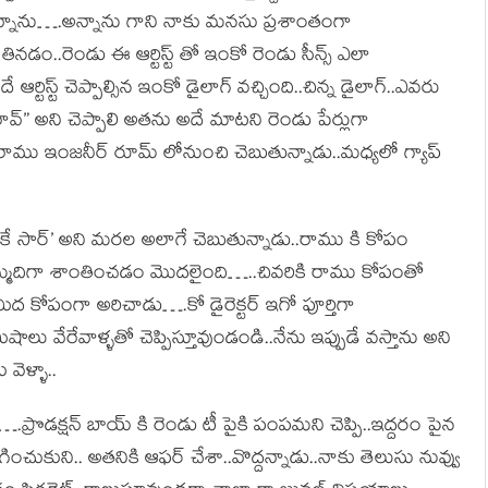
ాం’ అన్నాను….అన్నాను గాని నాకు మనసు ప్రశాంతంగా
 తినడం..రెండు ఈ ఆర్టిస్ట్ తో ఇంకో రెండు సీన్స్ ఎలా
ఆర్టిస్ట్ చెప్పాల్సిన ఇంకో డైలాగ్ వచ్చింది..చిన్న డైలాగ్..ఎవరు
వ్” అని చెప్పాలి అతను అదే మాటని రెండు పేర్లుగా
.రాము ఇంజనీర్ రూమ్ లోనుంచి చెబుతున్నాడు..మధ్యలో గ్యాప్
కే సార్’ అని మరల అలాగే చెబుతున్నాడు..రాము కి కోపం
గో నెమ్మదిగా శాంతించడం మొదలైంది…..చివరికి రాము కోపంతో
ి మీద కోపంగా అరిచాడు….కో డైరెక్టర్ ఇగో పూర్తిగా
లు వేరేవాళ్ళతో చెప్పిస్తూవుండండి..నేను ఇప్పుడే వస్తాను అని
వెళ్ళా..
ఆది….ప్రొడక్షన్ బాయ్ కి రెండు టీ పైకి పంపమని చెప్పి..ఇద్దరం పైన
ెలిగించుకుని.. అతనికి ఆఫర్ చేశా..వొద్దన్నాడు..నాకు తెలుసు నువ్వు