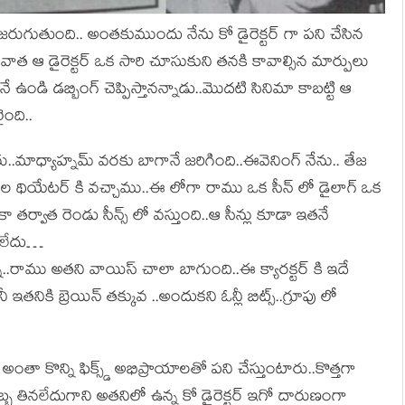
జరుగుతుంది.. అంతకుముందు నేను కో డైరెక్టర్ గా పని చేసిన
తరువాత ఆ డైరెక్టర్ ఒక సారి చూసుకుని తనకి కావాల్సిన మార్పులు
ే ఉండి డబ్బింగ్ చెప్పిస్తానన్నాడు..మొదటి సినిమా కాబట్టి ఆ
ంది..
్నారు..మాధ్యాహ్నమ్ వరకు బాగానే జరిగింది..ఈవెనింగ్ నేను.. తేజ
ో మరల థియేటర్ కి వచ్చాము..ఈ లోగా రాము ఒక సీన్ లో డైలాగ్ ఒక
 ఇంకా తర్వాత రెండు సీన్స్ లో వస్తుంది..ఆ సీన్లు కూడా ఇతనే
్ లేదు…
్నా..రాము అతని వాయిస్ చాలా బాగుంది..ఈ క్యారక్టర్ కి ఇదే
 ఇతనికి బ్రెయిన్ తక్కువ ..అందుకని ఓన్లీ బిట్స్..గ్రూపు లో
అంతా కొన్ని ఫిక్స్డ్ అభిప్రాయాలతో పని చేస్తుంటారు..కొత్తగా
ెబ్బ తినలేదుగాని అతనిలో ఉన్న కో డైరెక్టర్ ఇగో దారుణంగా