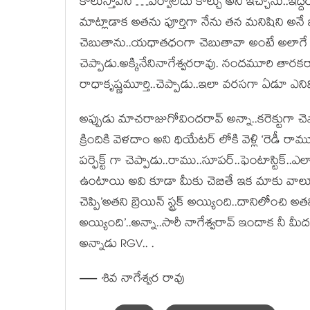
కాలుస్తావని …పర్వాలేదు కాల్చు అని ఇచ్చాను..ఇద
మాట్లాడాక అతను పూర్తిగా నేను తన మనిషిని అనే భరోస
చెబుతాను..యధాతధంగా చెబుతావా అంటే అలాగే సార్
చెప్పాడు.అక్కినేనినాగేశ్వరరావు. నందమూరి తారక
రాధాకృష్ణమూర్తి..చెప్పాడు..ఇలా వరసగా ఏడూ ఎనిమిది 
అప్పుడు మాచరాజుగోవిందరావ్ అన్నా..కరెక్టుగా చె
క్రిందికి వెళదాం అని థియేటర్ లోకి వెళ్లి ‘రెడీ ర
పర్ఫెక్ట్ గా చెప్పాడు..రాము..సూపర్..ఫెంటాస్టిక్..ఎలా
ఉంటాయి అవి కూడా మీకు చెబితే ఇక మాకు వాల్
చెప్పి’అతని బ్రెయిన్ స్ట్రక్ అయ్యింది..దానిలోంచి
అయ్యింది’..అన్నా..సారీ నాగేశ్వరావ్ ఇందాక నీ 
అన్నాడు RGV.. .
— శివ నాగేశ్వర రావు