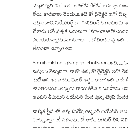
దెబ్బతిన్నది..’సరే ఒకే ..ఇతతోననేతోనే చెప్పిద్ద
లేదు..కారణాలు రెండు..ఒకటి కో డైరెక్టర్ ఇగో దెబ్బ
చెప్పించాలి..సరే..కరక్ట్ గా ఈవినింగ్ 5 గంటలకు అదే 
చేశారు అనే ప్రశ్నకి బదులుగా “మాచిరాజుగోవిందరా
పలుకుతున్నాడు..మాచిరాజు.. . గోవిందరావు అని.
లేకుండా చెప్పాలి అని.
You should not give gap inbetiveen..అని….’ఒ
వస్తుంది నెమ్మదిగా..నాలో ఉన్న కో డైరెక్టర్ ఇ
‘షిట్’అని అరిచాడు..’చెబితే అర్ధం కాదా’ అని వాడ
శాంతించింది..అప్పుడు రాముతో..ఒక పదిహేను నిమిషా
అతనిని తీసుకుని థియేటర్ మీద వున్న టెర్రస్ మీదకు 
వాల్మీకి స్ట్రీట్ లో ఉన్న సురేష్ డబ్బింగ్ థియేటర్ 
కూర్చున్నాం..టీ వచ్చింది.. టీ తాగి.. సిగటర్ తీసి వ