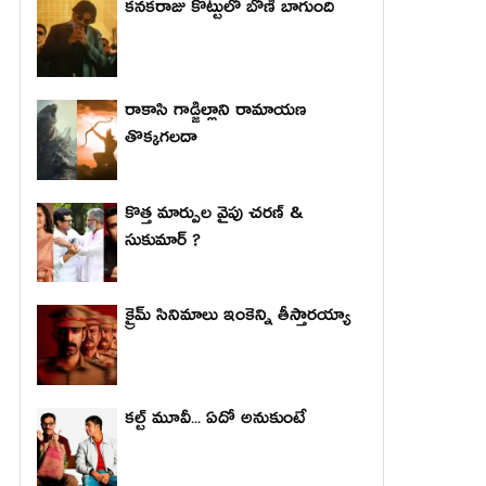
కనకరాజు కొట్టులో బోణీ బాగుంది
రాకాసి గాడ్జిల్లాని రామాయణ
తొక్కగలదా
కొత్త మార్పుల వైపు చరణ్ &
సుకుమార్ ?
క్రైమ్ సినిమాలు ఇంకెన్ని తీస్తారయ్యా
కల్ట్ మూవీ... ఏదో అనుకుంటే