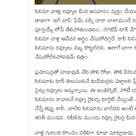
సినిమా వాళ్లు రివ్యూల మీద అసహనం వ్యక్తం చేయడం 
తాజాగా ‘బిగ్ బాస్’ ఫేమ్ సన్నీ దాకా చాలామందే రి
పూర్తయ్యే లోపే తేలిపోతుండటం.. నెగెటివ్ టాక్ 
సినిమా వాళ్ల ఆవేదన అర్థం చేసుకోదగ్గదే. కానీ సిన
సినిమాను రివ్యూలు దెబ్బ కొట్టలేరని.. అలాగే బాగా
చేసుకోలేకపోవడమే చిత్రం.
ప్రమోషన్లతో హడావుడి చేసి తొలి రోజు, తొలి వీకెండ్
సినిమాకు టాక్ తెలుసుకునే థియేటర్లకు వెళ్లాలని ప్ర
సైట్లు రివ్యూలు ఇస్తున్నాయి. ఈ ఇంటెర్నెట్, పోటీ
సినిమాను కావాలనే రివ్యూ రైటర్లు టార్గెట్ చేస్తుం
చేస్తే తప్పు కానీ.. బాలేని సినిమాను బాలేదని అం
శరత్ మండవ.. రిలీజ్‌కు ముందు రివ్యూ రైటర్ల మీద 
వాళ్ల గురించి కొంచెం వెకిలిగా కూడా మాట్లాడాడ