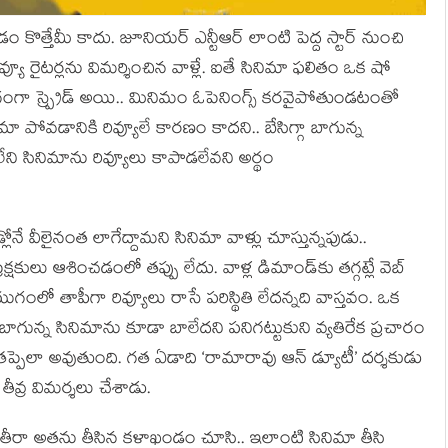
కొత్తేమీ కాదు. జూనియర్ ఎన్టీఆర్ లాంటి పెద్ద స్టార్ నుంచి
వ్యూ రైటర్లను విమర్శించిన వాళ్లే. ఐతే సినిమా ఫలితం ఒక షో
వేగంగా స్ప్రెడ్ అయి.. మినిమం ఓపెనింగ్స్ కరవైపోతుండటంతో
ిమా పోవడానికి రివ్యూలే కారణం కాదని.. బేసిగ్గా బాగున్న
 లేని సినిమాను రివ్యూలు కాపాడలేవని అర్థం
లోనే వీలైనంత లాగేద్దామని సినిమా వాళ్లు చూస్తున్నపుడు..
ేక్షకులు ఆశించడంలో తప్పు లేదు. వాళ్ల డిమాండ్‌కు తగ్గట్లే వెబ్
 యుగంలో తాపీగా రివ్యూలు రాసే పరిస్థితి లేదన్నది వాస్తవం. ఒక
టే..బాగున్న సినిమాను కూడా బాలేదని పనిగట్టుకుని వ్యతిరేక ప్రచారం
టే తప్పెలా అవుతుంది. గత ఏడాది ‘రామారావు ఆన్ డ్యూటీ’ దర్శకుడు
తీవ్ర విమర్శలు చేశాడు.
ు. తీరా అతను తీసిన కళాఖండం చూసి.. ఇలాంటి సినిమా తీసి