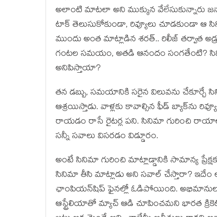
అలాంటి మాటలా అని ముక్కున వేలేసుకున్నారు జనాల
టాక్ తెలుసుకోకుండా, రివ్యూలు చూడకుండా ఆ సినిమాక
ముందు అంత మాట్లాడిన శరత్.. రిలీజ్ తర్వాత అడ్రస్
గంటల సమయం, అతడి ఆనందం సంగతేంటి? సినిమా తీస
అనిపిస్తాయా?
తన డబ్బు, సమయానికి సరైన విలువను చేకూర్చే సి
ఆశ్రయిస్తాడు. వాళ్లకు కావాల్సిన ఫీడ్ బ్యాక్‌ను ర
రాయడం రాసే రైటర్ల పని. సినిమా గురించి రాయా
సన్నీ సవాలు విసరడం విడ్డూరం.
అంటే సినిమా గురించి మాట్లాడ్డానికి సామాన్య ప్రేక్
సినిమా తీసి మాట్లాడు అని సవాల్ చేస్తారా? ఇదేం ల
ఛాంపియన్‌షిప్ ఫైనల్లో ఓడిపోయింది. అభిమానుల
ఆస్ట్రేలియాతో మ్యాచ్ ఆడి చూపించమని భారత క్రి