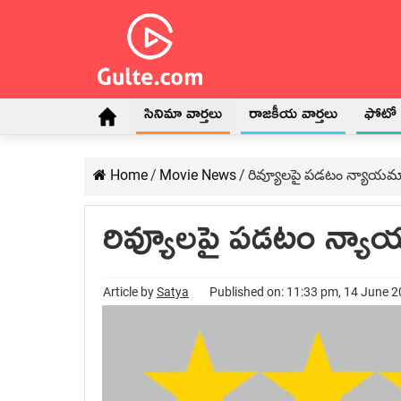
సినిమా వార్తలు
రాజకీయ వార్తలు
ఫోటో గ
Home
/
Movie News
/
రివ్యూలపై పడటం న్యాయమ
రివ్యూలపై పడటం న్య
Article by
Satya
Published on: 11:33 pm, 14 June 