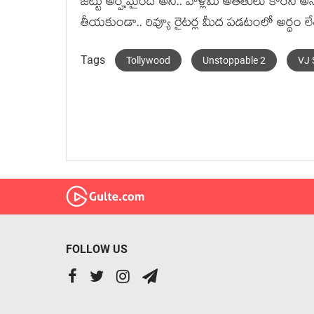
జట్టు అర్హమైందే అని.. వాళ్లేమీ అతీతులు కారని అన్
తీయకుండా.. రివ్యూ రైటర్ల మీద పడటంలో అర్థం లేద
Tags
Tollywood
Unstoppable 2
VJ 
FOLLOW US