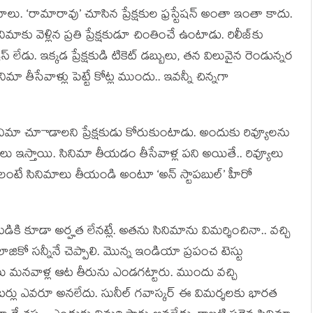
ు. ‘రామారావు’ చూసిన ప్రేక్షకుల ఫ్రస్టేషన్ అంతా ఇంతా కాదు.
ు వెళ్లిన ప్రతి ప్రేక్షకుడూ చింతించే ఉంటాడు. రిలీజ్‌కు
 లేడు. ఇక్కడ ప్రేక్షకుడి టికెట్ డబ్బులు, తన విలువైన రెండున్నర
ేవాళ్లు పెట్టే కోట్ల ముందు.. ఇవన్నీ చిన్నగా
నిమా చూాడాలని ప్రేక్షకుడు కోరుకుంటాడు. అందుకు రివ్యూలను
ివ్యూలు ఇస్తాయి. సినిమా తీయడం తీసేవాళ్ల పని అయితే.. రివ్యూలు
లంటే సినిమాలు తీయండి అంటూ ‘అన్ స్టాపబుల్’ హీరో
షకుడికి కూడా అర్హత లేనట్లే. అతను సినిమాను విమర్శించినా.. వచ్చి
ాజికో సన్నీనే చెప్పాలి. మొన్న ఇండియా ప్రపంచ టెస్టు
ు మనవాళ్ల ఆట తీరును ఎండగట్టారు. ముందు వచ్చి
కెటర్లు ఎవరూ అనలేదు. సునీల్ గవాస్కర్ ఈ విమర్శలకు భారత