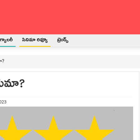
్యాలరీ
సినిమా రివ్యూ
ట్రెండ్స్
ా?
ాయమా?
2023