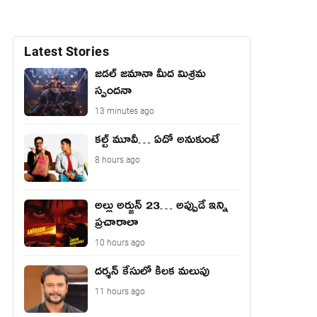
Latest Stories
జడల్ జమానా మీద మిశ్రమ
స్పందనా
13 minutes ago
కల్ట్ మూవీ… ఏదో అనుకుంటే
8 hours ago
అల్లు అర్జున్ 23… అప్పుడే ఇన్ని
ప్రచారాలా
10 hours ago
దర్శన్ కేసులో కీలక మలుపు
11 hours ago