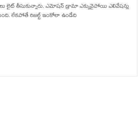
 లైట్ తీసుకున్నారు. ఎమోషన్ డ్రామా ఎక్కువైపోయి ఎలివేషన్లు
ంది. లేకపోతే రిజల్ట్ ఇంకోలా ఉండేది