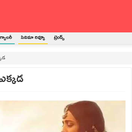
్యాలరీ
సినిమా రివ్యూ
ట్రెండ్స్
్కడ
 ఎక్కడ
3