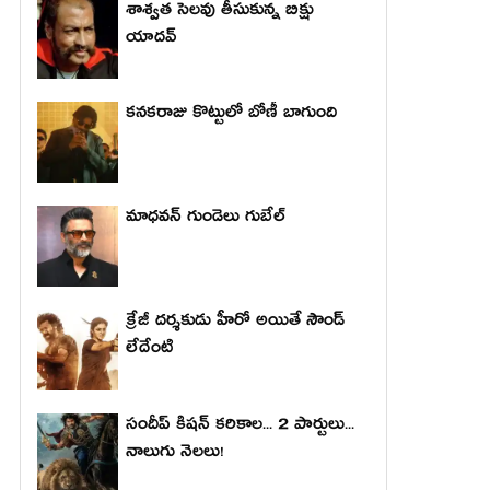
శాశ్వత సెలవు తీసుకున్న బిక్షు
యాదవ్
కనకరాజు కొట్టులో బోణీ బాగుంది
మాధ‌వ‌న్ గుండెలు గుబేల్‌
క్రేజీ దర్శకుడు హీరో అయితే సౌండ్
లేదేంటి
సందీప్ కిషన్ కరికాల... 2 పార్టులు...
నాలుగు నెలలు!