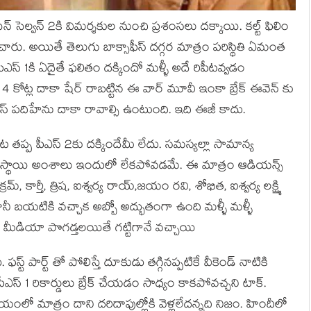
న్ సెల్వన్ 2కి విమర్శకుల నుంచి ప్రశంసలు దక్కాయి. కల్ట్ ఫిలిం
ించారు. అయితే తెలుగు బాక్సాఫీస్ దగ్గర మాత్రం పరిస్థితి ఏమంత
ీఎస్ 1కి ఏదైతే ఫలితం దక్కిందో మళ్ళీ అదే రిపీటవ్వడం
ట్ల దాకా షేర్ రాబట్టిన ఈ వార్ మూవీ ఇంకా బ్రేక్ ఈవెన్ కు
రాస్ పదిహేను దాకా రావాల్సి ఉంటుంది. ఇది ఈజీ కాదు.
తప్ప పీఎస్ 2కు దక్కిందేమీ లేదు. సమస్యల్లా సామాన్య
ా పూర్తి స్థాయి అంశాలు ఇందులో లేకపోవడమే. ఈ మాత్రం ఆడియన్స్
రమ్, కార్తీ, త్రిష, ఐశ్వర్య రాయ్,జయం రవి, శోభిత, ఐశ్వర్య లక్ష్మి
. కానీ బయటికి వచ్చాక అబ్బో అద్భుతంగా ఉంది మళ్ళీ మళ్ళీ
 మీడియా పొగడ్తలయితే గట్టిగానే వచ్చాయి
ఫస్ట్ పార్ట్ తో పోలిస్తే దూకుడు తగ్గినప్పటికే వీకెండ్ నాటికి
ఎస్ 1 రికార్డులు బ్రేక్ చేయడం సాధ్యం కాకపోవచ్చని టాక్.
ిషయంలో మాత్రం దాని దరిదాపుల్లోకి వెళ్లలేదన్నది నిజం. హిందీలో