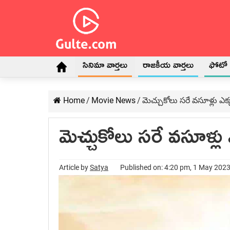
సినిమా వార్తలు
రాజకీయ వార్తలు
ఫోటో గ
Home
/
Movie News
/
మెచ్చుకోలు సరే వసూళ్లు ఎక
మెచ్చుకోలు సరే వసూళ్లు
Article by
Satya
Published on: 4:20 pm, 1 May 202