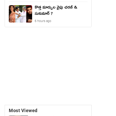
కొత్త మార్పుల వైపు చరణ్ &
సుకుమార్ ?
6 hours ago
Most Viewed