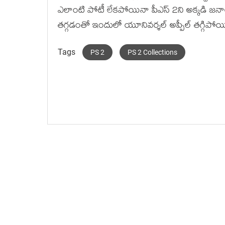
ఎలాంటి పోటీ లేకపోయినా పీఎస్ 2ని అక్కడి జనాలు
తగ్గడంతో ఇందులో యూనివర్శల్ అప్పీల్ తగ్గిపోయి
Tags
PS 2
PS 2 Collections