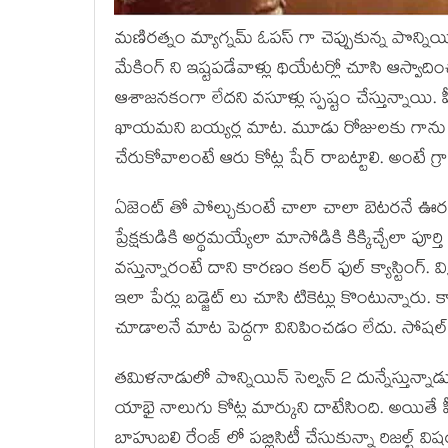
మణిరత్నం మ్యాగ్నమ్ ఓపస్ గా చెప్పుకున్న పొన్నియి
మేకింగ్ ని ఇష్టపడేవాళ్లు థియేటర్లో చూసి ఆస్వాద
ఆశాజనకంగా లేదని వసూళ్లు స్పష్టం చేస్తున్నాయి. ప
ఖాయమని బయ్యర్ల మాట. మూడు రోజులకు గాను 4 కో
చేరుకోవాలంటే ఆరు కోట్ల షేర్ రాబట్టాలి. అంటే గ్
ఏజెంట్ తో పోల్చుకుంటే చాలా చాలా బెటరనే ఊరట 
ప్రేక్షకుడికి అర్థమయ్యేలా మాసోడికి కిక్కిచ్చేల
వస్తున్నారంటే దాని కారణం కలర్ ఫుల్ క్యాస్టింగ్. విక్
ఇలా పేర్లు బడ్జెట్ లు చూసి టికెట్లు కొంటున్నారు
చూడాలనే మాట పెద్దగా వినిపించడం లేదు. సోషల్
తమిళనాడులో పొన్నియిన్ సెల్వన్ 2 దున్నేస్తున్నాడు. 
యాభై నాలుగు కోట్ల మార్కుని దాటేసింది. అయితే పీ
బాహుబలి రేంజ్ లో పబ్లిసిటీ చేసుకున్నా రిజల్ట్ వ