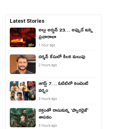
Latest Stories
అల్లు అర్జున్ 23… అప్పుడే ఇన్ని
ప్రచారాలా
1 hour ago
దర్శన్ కేసులో కీలక మలుపు
2 hours ago
ఆగస్ట్ 7… ఓటిటిలో కంటెంట్
వర్షం
3 hours ago
రక్తంతో రాసుకున్న ‘ప్యారడైజ్’
శాసనం
5 hours ago