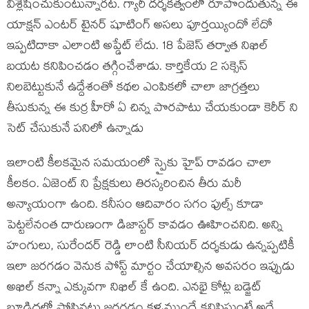
విశ్లేషించుకుంటున్నారట. గ్యారీ దర్శకత్వంలో రూపొందుతున్న ఈ
యాక్షన్ ఎంటర్ టైనర్ షూటింగ్ అసలు పూర్తయ్యిందో లేదో
ఇప్పటిదాకా ఎలాంటి అప్డేట్ లేదు. 18 పేజెస్ తర్వాత నిఖిల్
బయట కనిపించడం తగ్గించేశాడు. కార్తికేయ 2 సక్సెస్
నిలబెట్టుకునే ఉద్దేశంతో కథల ఎంపికలో చాలా జాగ్రత్తలు
తీసుకున్న ఈ కుర్ర హీరో ఏ చిన్న పొరపాటు చేయకుండా కెరీర్ ని
సెట్ చేసుకునే పనిలో ఉన్నాడు
ఇలాంటి కీలకమైన సమయంలో స్పైకు హైప్ రావడం చాలా
కీలకం. ఏజెంట్ ని ప్రేక్షకులు తిరస్కరించిన తీరు మరీ
అన్యాయంగా ఉంది. కనీసం ఆదివారం సగం ఫుల్స్ కూడా
పెట్టలేనంత దారుణంగా డిజాస్టర్ కావడం ఊహించనిది. అన్ని
హంగులు, సురేందర్ రెడ్డి లాంటి సీనియర్ దర్శకుడు ఉన్నప్పటికీ
ఇలా జరగడం వెనుక పోస్ట్ మార్టం చేయాల్సిన అవసరం ఇప్పుడు
అఖిల్ కన్నా ఎక్కువగా నిఖిల్ కే ఉంది. ఎనభై కోట్ల బడ్జెట్