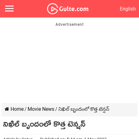
English
Home
/
Movie News
/
నిఖిల్ బృందంలో కొత్త టెన్షన్
నిఖిల్ బృందంలో కొత్త టెన్షన్