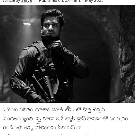
Article by
Satya
Published on: 5:44 am, 1 May 2023
ఏజెంట్ ఫలితం చూశాక నిఖిల్ టీమ్ లో కొత్త టెన్షన్
మొదలయ్యింది. స్పై కూడా ఇదే బ్యాక్ డ్రాప్ కావడంతో పరస్పరం
రెండింట్లో ఉన్న పోలికలను సీరియస్ గా