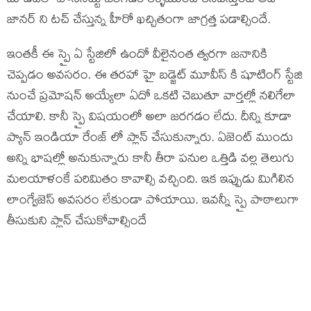
బూడిదలో పోసినట్టు జరగడం కళ్ళముందే కనిపిస్తుంటే అదే
జానర్ ని టచ్ చేస్తున్న హీరో ఖచ్చితంగా జాగ్రత్త పడాల్సిందే.
ఇంతకీ ఈ స్పై ఏ స్టేజిలో ఉందో వీలైనంత త్వరగా జనానికి
చెప్పడం అవసరం. ఈ తరహా హై బడ్జెట్ మూవీస్ కి షూటింగ్ స్టేజి
నుంచే ప్రమోషన్ అయ్యేలా ఏదో ఒకటి చెబుతూ వార్తల్లో నలిగేలా
చేయాలి. కానీ స్పై విషయంలో అలా జరగడం లేదు. దీన్ని కూడా
ప్యాన్ ఇండియా రేంజ్ లో ప్లాన్ చేసుకున్నారు. ఏజెంట్ ముందు
అన్ని భాషల్లో అనుకున్నారు కానీ తీరా పనుల ఒత్తిడి వల్ల తెలుగు
మలయాళంకే పరిమితం కావాల్సి వచ్చింది. ఇక ఇప్పుడు మిగిలిన
లాంగ్వేజెస్ అవసరం లేకుండా పోయాయి. ఇవన్నీ స్పై పాఠాలుగా
తీసుకుని ప్లాన్ చేసుకోవాల్సిందే