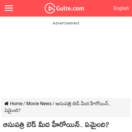
English
Home
/
Movie News
/
ఆసుపత్రి బెడ్ మీద హీరోయిన్..
ఏమైంది?
ఆసుపత్రి బెడ్ మీద హీరోయిన్.. ఏమైంది?