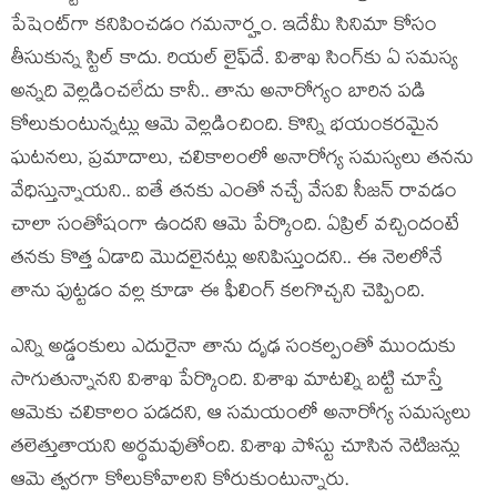
పేషెంట్‌గా కనిపించడం గమనార్హం. ఇదేమీ సినిమా కోసం
తీసుకున్న స్టిల్ కాదు. రియల్ లైఫ్‌దే. విశాఖ సింగ్‌కు ఏ సమస్య
అన్నది వెల్లడించలేదు కానీ.. తాను అనారోగ్యం బారిన పడి
కోలుకుంటున్నట్లు ఆమె వెల్లడించింది. కొన్ని భయంకరమైన
ఘటనలు, ప్రమాదాలు, చలికాలంలో అనారోగ్య సమస్యలు తనను
వేధిస్తున్నాయని.. ఐతే తనకు ఎంతో నచ్చే వేసవి సీజన్ రావడం
చాలా సంతోషంగా ఉందని ఆమె పేర్కొంది. ఏప్రిల్ వచ్చిందంటే
తనకు కొత్త ఏడాది మొదలైనట్లు అనిపిస్తుందని.. ఈ నెలలోనే
తాను పుట్టడం వల్ల కూడా ఈ ఫీలింగ్ కలగొచ్చని చెప్పింది.
ఎన్ని అడ్డంకులు ఎదురైనా తాను దృఢ సంకల్పంతో ముందుకు
సాగుతున్నానని విశాఖ పేర్కొంది. విశాఖ మాటల్ని బట్టి చూస్తే
ఆమెకు చలికాలం పడదని, ఆ సమయంలో అనారోగ్య సమస్యలు
తలెత్తుతాయని అర్థమవుతోంది. విశాఖ పోస్టు చూసిన నెటిజన్లు
ఆమె త్వరగా కోలుకోవాలని కోరుకుంటున్నారు.