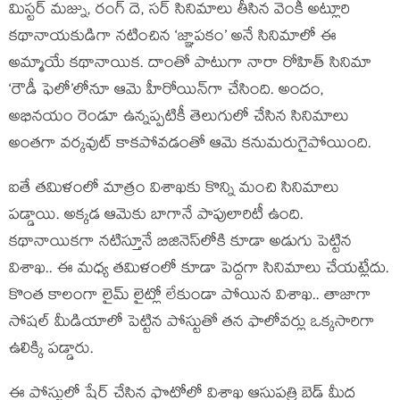
మిస్టర్ మజ్ను, రంగ్ దె, సర్ సినిమాలు తీసిన వెంకీ అట్లూరి
కథానాయకుడిగా నటించిన ‘జ్ఞాపకం’ అనే సినిమాలో ఈ
అమ్మాయే కథానాయిక. దాంతో పాటుగా నారా రోహిత్ సినిమా
‘రౌడీ ఫెలో’లోనూ ఆమె హీరోయిన్‌గా చేసింది. అందం,
అభినయం రెండూ ఉన్నప్పటికీ తెలుగులో చేసిన సినిమాలు
అంతగా వర్కవుట్ కాకపోవడంతో ఆమె కనుమరుగైపోయింది.
ఐతే తమిళంలో మాత్రం విశాఖకు కొన్ని మంచి సినిమాలు
పడ్డాయి. అక్కడ ఆమెకు బాగానే పాపులారిటీ ఉంది.
కథానాయికగా నటిస్తూనే బిజినెస్‌లోకి కూడా అడుగు పెట్టిన
విశాఖ.. ఈ మధ్య తమిళంలో కూడా పెద్దగా సినిమాలు చేయట్లేదు.
కొంత కాలంగా లైమ్ లైట్లో లేకుండా పోయిన విశాఖ.. తాజాగా
సోషల్ మీడియాలో పెట్టిన పోస్టుతో తన ఫాలోవర్లు ఒక్కసారిగా
ఉలిక్కి పడ్డారు.
ఈ పోస్టులో షేర్ చేసిన ఫొటోలో విశాఖ ఆసుపత్రి బెడ్ మీద