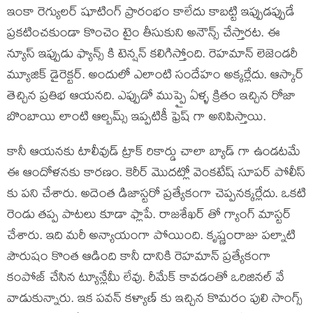
ఇంకా రెగ్యులర్ షూటింగ్ ప్రారంభం కాలేదు కాబట్టి ఇప్పుడప్పుడే
ప్రకటించకుండా కొంచెం టైం తీసుకుని అనౌన్స్ చేస్తారట. ఈ
న్యూస్ ఇప్పుడు ఫ్యాన్స్ కి టెన్షన్ కలిగిస్తోంది. రెహమాన్ లెజెండరీ
మ్యూజిక్ డైరెక్టర్. అందులో ఎలాంటి సందేహం అక్కర్లేదు. ఆస్కార్
తెచ్చిన ప్రతిభ ఆయనది. ఎప్పుడో ముప్పై ఏళ్ళ క్రితం ఇచ్చిన రోజా
బొంబాయి లాంటి ఆల్బమ్స్ ఇప్పటికీ ఫ్రెష్ గా అనిపిస్తాయి.
కానీ ఆయనకు టాలీవుడ్ ట్రాక్ రికార్డు చాలా బ్యాడ్ గా ఉండటమే
ఈ ఆందోళనకు కారణం. కెరీర్ మొదట్లో వెంకటేష్ సూపర్ పోలీస్
కు పని చేశారు. అదెంత డిజాస్టరో ప్రత్యేకంగా చెప్పనక్కర్లేదు. ఒకటి
రెండు తప్ప పాటలు కూడా ఫ్లాపే. రాజశేఖర్ తో గ్యాంగ్ మాస్టర్
చేశారు. ఇది మరీ అన్యాయంగా పోయింది. కృష్ణంరాజు పల్నాటి
పౌరుషం కొంత ఆడింది కానీ దానికి రెహమాన్ ప్రత్యేకంగా
కంపోజ్ చేసిన ట్యూన్లేమీ లేవు. రీమేక్ కావడంతో ఒరిజినల్ వే
వాడుకున్నారు. ఇక పవన్ కళ్యాణ్ కు ఇచ్చిన కొమరం పులి సాంగ్స్