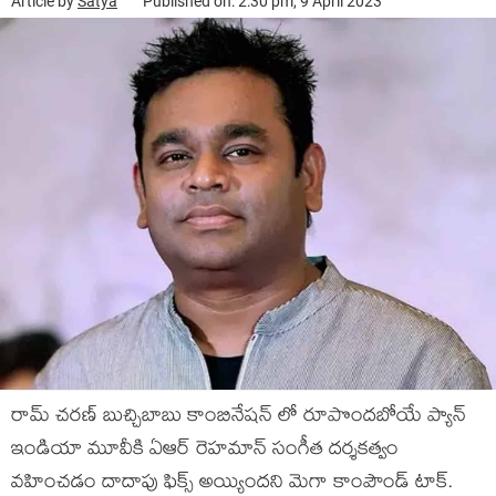
Article by
Satya
Published on: 2:30 pm, 9 April 2023
రామ్ చరణ్ బుచ్చిబాబు కాంబినేషన్ లో రూపొందబోయే ప్యాన్
ఇండియా మూవీకి ఏఆర్ రెహమాన్ సంగీత దర్శకత్వం
వహించడం దాదాపు ఫిక్స్ అయ్యిందని మెగా కాంపౌండ్ టాక్.