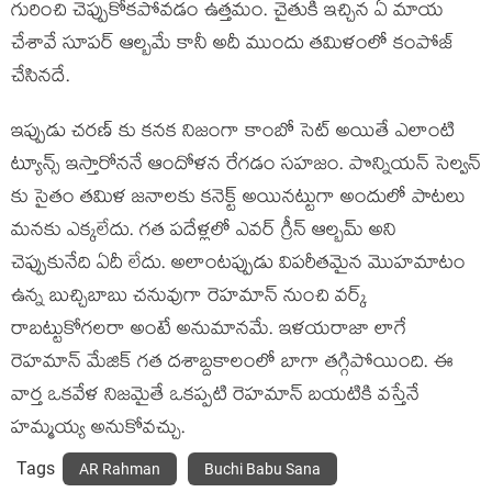
గురించి చెప్పుకోకపోవడం ఉత్తమం. చైతుకి ఇచ్చిన ఏ మాయ
చేశావే సూపర్ ఆల్బమే కానీ అదీ ముందు తమిళంలో కంపోజ్
చేసినదే.
ఇప్పుడు చరణ్ కు కనక నిజంగా కాంబో సెట్ అయితే ఎలాంటి
ట్యూన్స్ ఇస్తారోననే ఆందోళన రేగడం సహజం. పొన్నియన్ సెల్వన్
కు సైతం తమిళ జనాలకు కనెక్ట్ అయినట్టుగా అందులో పాటలు
మనకు ఎక్కలేదు. గత పదేళ్లలో ఎవర్ గ్రీన్ ఆల్బమ్ అని
చెప్పుకునేది ఏదీ లేదు. అలాంటప్పుడు విపరీతమైన మొహమాటం
ఉన్న బుచ్చిబాబు చనువుగా రెహమాన్ నుంచి వర్క్
రాబట్టుకోగలరా అంటే అనుమానమే. ఇళయరాజా లాగే
రెహమాన్ మేజిక్ గత దశాబ్దకాలంలో బాగా తగ్గిపోయింది. ఈ
వార్త ఒకవేళ నిజమైతే ఒకప్పటి రెహమాన్ బయటికి వస్తేనే
హమ్మయ్య అనుకోవచ్చు.
Tags
AR Rahman
Buchi Babu Sana