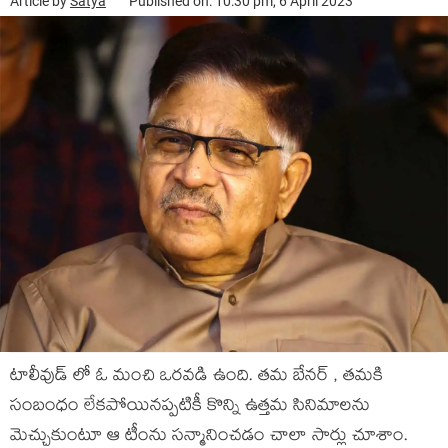
Article by
Satya
Published on: 10:30 pm, 6 April 2023
టాలీవుడ్ లో ఓ మంచి ఒరవడి ఉంది. తమ బేనర్ , తమకి
సంబంధం లేకపోయినప్పటికీ కొన్ని ఉత్తమ సినిమాలను
మెచ్చుకుంటూ ఆ టీంను సన్మానించడం చాలా సార్లు చూశాం.