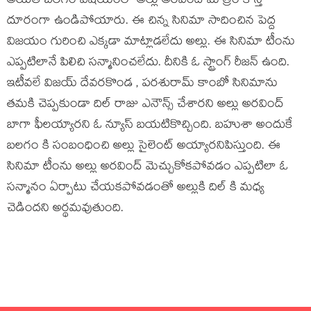
అయితే బలగం విషయంలో అల్లు అరవింద్ మాత్రం కాస్త
దూరంగా ఉండిపోయారు. ఈ చిన్న సినిమా సాదించిన పెద్ద
విజయం గురించి ఎక్కడా మాట్లాడలేదు అల్లు. ఈ సినిమా టీంను
ఎప్పటిలానే పిలిచి సన్మానించలేదు. దీనికి ఓ స్ట్రాంగ్ రీజన్ ఉంది.
ఇటీవలే విజయ్ దేవరకొండ , పరశురామ్ కాంబో సినిమాను
తమకి చెప్పకుండా దిల్ రాజు ఎనౌన్స్ చేశారని అల్లు అరవింద్
బాగా ఫీలయ్యారని ఓ న్యూస్ బయటికొచ్చింది. బహుశా అందుకే
బలగం కి సంబంధించి అల్లు సైలెంట్ అయ్యారనిపిస్తుంది. ఈ
సినిమా టీంను అల్లు అరవింద్ మెచ్చుకోకపోవడం ఎప్పటిలా ఓ
సన్మానం ఏర్పాటు చేయకపోవడంతో అల్లుకి దిల్ కి మధ్య
చెడిందని అర్థమవుతుంది.