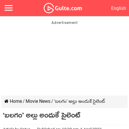
English
Home
/
Movie News
/
‘బలగం’ అల్లు అందుకే సైలెంట్
‘బలగం’ అల్లు అందుకే సైలెంట్