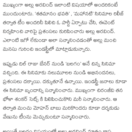
ముఖ్యంగా అల్లు అరవింద్ ఇలాంటి విషయాలో అందరికంటే
ముందుంటారు. ‘శతమానం భవతి’ , ‘మహానటి’ సినిమాల రిలీజ్
తర్వాత టీం అందరినీ పిలిచి ఓ పార్టీ ఏర్పాటు చేసి, ఈవెంట్
నిర్వహించి వారిపై ప్రశంసలు కురిపించారు అల్లు అరవింద్.
ఎలాంటి ఇగో లేకుండా అలా సన్మానించడంతో అల్లు మంచి
మనసు గురించి ఇండస్ట్రీలో మాట్లాడుకున్నారు.
ఇప్పుడు దిల్ రాజు బేనర్ నుండి ‘బలగం’ అనే చిన్న సినిమా
వచ్చింది. ఈ సినిమాకు నలుమూలల నుండి అభినందనలు,
ప్రశంసలు దక్కాయి. దక్కుతూనే ఉన్నాయి. ఇండస్ట్రీ జనాలు కూడా
ఈ సినిమా బృందాన్ని సన్మానించారు. ముఖ్యంగా చిరంజీవి తన
భోళా శంకర్ సెట్స్ కి పిలిపించుకొని మరీ సన్మానించారు. ఆ
తర్వాత మంచు మోహన్ బాబు మరికొందరు కూడా దర్శకుడు
వేణును టీంను మెచ్చుకుంటూ సన్మానించారు.