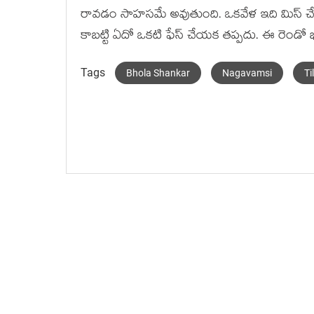
రావడం సాహసమే అవుతుంది. ఒకవేళ ఇది మిస్ చేసు
కాబట్టి ఏదో ఒకటి ఫేస్ చేయక తప్పదు. ఈ రెండో భాగా
Tags
Bhola Shankar
Nagavamsi
Ti