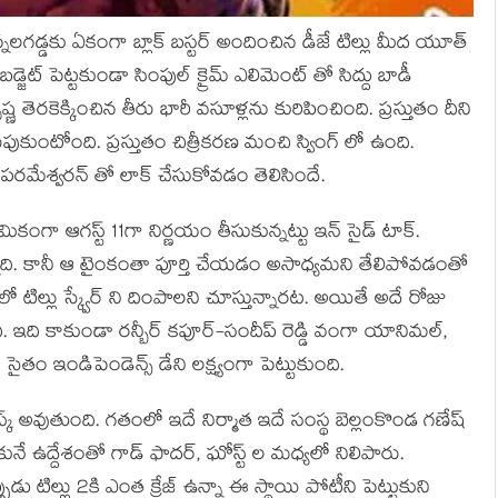
న్నలగడ్డకు ఏకంగా బ్లాక్ బస్టర్ అందించిన డీజే టిల్లు మీద యూత్
 బడ్జెట్ పెట్టకుండా సింపుల్ క్రైమ్ ఎలిమెంట్ తో సిద్దు బాడీ
 తెరకెక్కించిన తీరు భారీ వసూళ్లను కురిపించింది. ప్రస్తుతం దీని
రుపుకుంటోంది. ప్రస్తుతం చిత్రీకరణ మంచి స్వింగ్ లో ఉంది.
మేశ్వరన్ తో లాక్ చేసుకోవడం తెలిసిందే.
ికంగా ఆగస్ట్ 11గా నిర్ణయం తీసుకున్నట్టు ఇన్ సైడ్ టాక్.
్నది. కానీ ఆ టైంకంతా పూర్తి చేయడం అసాధ్యమని తేలిపోవడంతో
 టిల్లు స్క్వేర్ ని దింపాలని చూస్తున్నారట. అయితే అదే రోజు
ది. ఇది కాకుండా రన్బీర్ కపూర్-సందీప్ రెడ్డి వంగా యానిమల్,
తం ఇండిపెండెన్స్ డేని లక్ష్యంగా పెట్టుకుంది.
 రిస్క్ అవుతుంది. గతంలో ఇదే నిర్మాత ఇదే సంస్థ బెల్లంకొండ గణేష్
ే ఉద్దేశంతో గాడ్ ఫాదర్, ఘోస్ట్ ల మధ్యలో నిలిపారు.
 టిల్లు 2కి ఎంత క్రేజ్ ఉన్నా ఈ స్థాయి పోటీని పెట్టుకుని