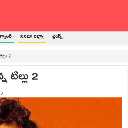
్యాలరీ
సినిమా రివ్యూ
ట్రెండ్స్
ిల్లు 2
్న టిల్లు 2
23