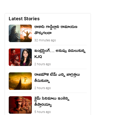
Latest Stories
రాకాసి గాడ్జిల్లాని రామాయణ
తొక్కగలదా
32 minutes ago
ఇంట్రెస్టింగ్… అనుష్క వదులుకున్న
KJQ
2 hours ago
రాజమౌళి టీమ్ ఎన్ని జాగ్రత్తలు
తీసుకున్నా
2 hours ago
క్రైమ్ సినిమాలు ఇంకెన్ని
తీస్తారయ్యా
5 hours ago