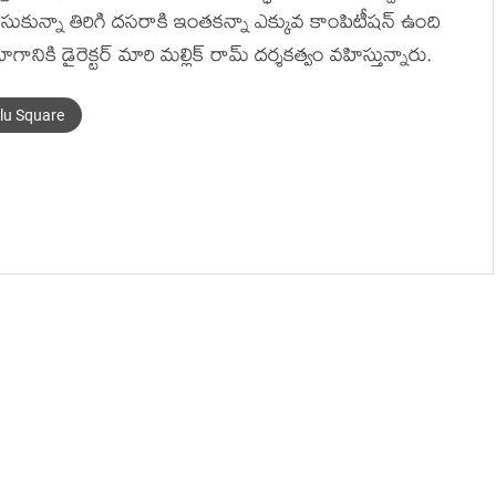
కున్నా తిరిగి దసరాకి ఇంతకన్నా ఎక్కువ కాంపిటీషన్ ఉంది
నికి డైరెక్టర్ మారి మల్లిక్ రామ్ దర్శకత్వం వహిస్తున్నారు.
llu Square