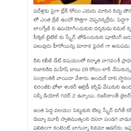
పదేళ్లకు పైగా బ్రేక్ కోసం ఎదురు చూసిన సిద్దు జొ
లో ఎంత క్రేజ్ ఉందో కొత్తగా చెప్పనక్కర్లేదు. పెద్దగా
లాంగ్వేజ్ ని ఉపయోగించుకుని దర్శకుడు విమల్ కృష్ణ
సీక్వెల్ టైటిల్ కు స్క్వేర్ జోడించుకుని షూటింగ్ జ
పలువురు హీరోయిన్లు మారాక ఫైనల్ గా అనుపమ పర
దీని రిలీజ్ డేట్ విషయంలో నిర్మాత నాగవంశీ ప్రాధమ
నిజానికిది మహేష్ బాబు 28 కోసం లాక్ చేసుకున
సంక్రాంతికి వాయిదా వేశారు. అందుకే దాని స్థానంలో
చిరంజీవి భోళా శంకర్ ఆల్రెడీ కర్చీఫ్ వేసుకుని ఉం
సన్నీ డియోల్ గదర్ 2 ఉన్నాయి. రజనీకాంత్ జైలర్ సై
ఇంత పెద్ద వలయం పెట్టుకుని టిల్లు స్క్వేర్ దిగితే
డెబ్యూ మూవీ స్వాతిముత్యంని దసరా పండగ వాడుకున
ఫలితంగా కంటెంట్ బాగున్నా సినిమా ఆడలేదు. ఇప్పుడు