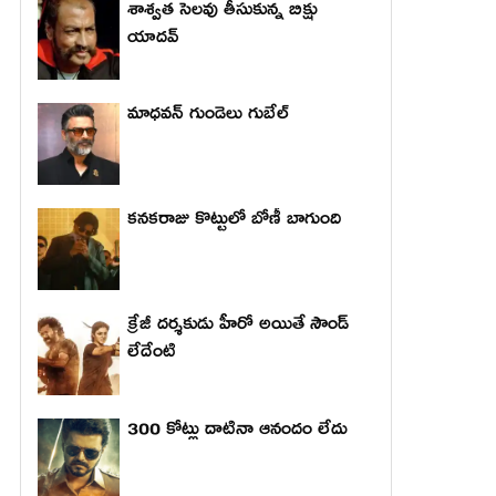
శాశ్వత సెలవు తీసుకున్న బిక్షు
యాదవ్
మాధ‌వ‌న్ గుండెలు గుబేల్‌
కనకరాజు కొట్టులో బోణీ బాగుంది
క్రేజీ దర్శకుడు హీరో అయితే సౌండ్
లేదేంటి
300 కోట్లు దాటినా ఆనందం లేదు