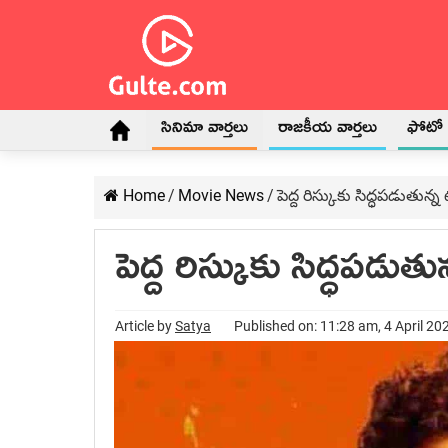
సినిమా వార్తలు
రాజకీయ వార్తలు
ఫోటో గ
Home
/
Movie News
/
పెద్ద రిస్కుకు సిద్ధపడుతున్న ట
పెద్ద రిస్కుకు సిద్ధపడుతున
Article by
Satya
Published on: 11:28 am, 4 April 20