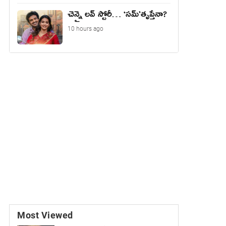
చెన్నై లవ్ స్టోరీ… ‘సమ్’తృప్తేనా?
10 hours ago
Most Viewed