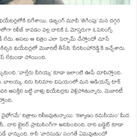
ే థియేటర్లలోకి దిగేశాయి. డబ్బింగ్ మూవీ ‘తెగింపు’ మన దగ్గర
ా రిలీజ్ కావడం వల్ల దానికి ఓ మోస్తరుగా ఓపెనింగ్స్
డే లేదు. అసలు ఆ చిత్రం ఎలా పెర్ఫామ్ చేస్తోందో చూసే
ిన థియేటర్లలో మెజారిటీ తీసేసి ‘వీరసింహారెడ్డి’కి ఇచ్చేశారు.
డ్రస్ లేకుండా పోయింది.
 తెచ్చుకుంది. ‘వాల్తేరు వీరయ్య’ కూడా ఇలాంటి ఊపే చూపిస్తోంది.
ంది. బాలయ్య, చిరు సినిమాల విషయంలో మన ఆడియన్స్ టాక్
 ఆసక్తిని బట్టి వాళ్లు థియేటర్లకు వెళ్లిపోతున్నారు. మెజారిటీ
తోంది.
ణ వైభోగమే’ చిత్రాలు రిలీజవుతున్నాయి. ‘కళ్యాణం కమనీయం’ మీద
నీ.. దాని ట్రైలర్ ప్రామిసింగ్‌గా అనిపించింది. దాని బడ్జెట్ కూడా
డే ఛాన్సుంది. కానీ ‘వారసుడు’ సంగతే ఏమవుతుందో