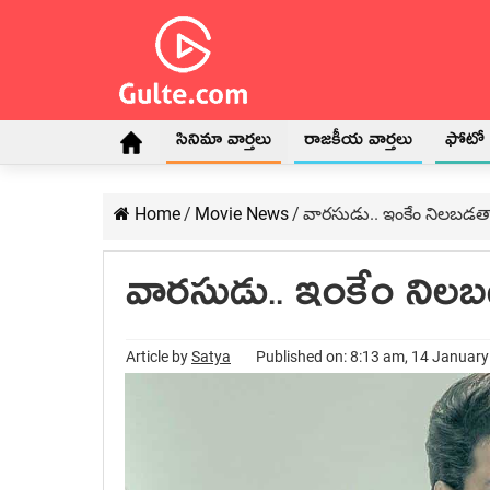
సినిమా వార్తలు
రాజకీయ వార్తలు
ఫోటో గ
Home
/
Movie News
/
వారసుడు.. ఇంకేం నిలబడత
వారసుడు.. ఇంకేం నిల
Article by
Satya
Published on: 8:13 am, 14 Januar