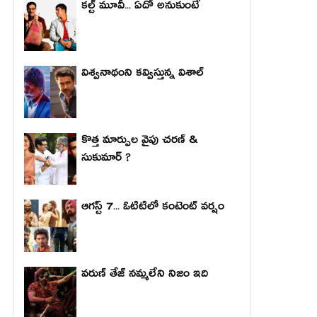
కల్ట్ మూవీ... ఏదో అనుకుంటే
విశ్వనాథంని కవ్విస్తున్న విశాల్
కొత్త మార్పుల వైపు చరణ్ &
సుకుమార్ ?
ఆగస్ట్ 7... ఓటిటిలో కంటెంట్ వర్షం
వరుణ్ తేజ్ నమ్మలేని నిజం ఇది