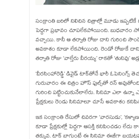
సంక్రాంతి బరిలో నిలిచిన చిత్రాల్లో మూడు ఇప్పటిక
పెద్దగా ప్రభావం చూపలేకపోయింది. బుధవారం సోలోగ
వచ్చాయి. కానీ ఆ తర్వాతి రోజు దాని గురించి సౌం
అవకాశం కూడా లేకపోయింది. రెండో రోజుకే దానికిచ్చ
తర్వాతి రోజు ‘వాల్తేరు వీరయ్య’ రాకతో ‘తునివు’ అ
‘వీరసింహారెడ్డి’ డివైడ్ టాక్‌తోనే భారీ ఓపెనింగ్స్
గురువారం ఈ చిత్రం హౌస్ ఫుల్స్‌తో రన్ అవుతో
గురించి పట్టించుకునేలాలేరు. సినిమా ఎలా ఉన్నా ఎవరి
ప్రేక్షకులు రెండు సినిమాలూ చూసే అవకాశం కనిపిస్
ఇక సంక్రాంతి రేసులో చివరగా ‘వారసుడు’, ‘కళ్యా
కూడా ప్రేక్షకుల్లో పెద్దగా ఆసక్తి కనిపించడం లేదు కా
తక్కువ. టాక్ బాగుంటే ఈ సినిమా ఈజీగా బయటప