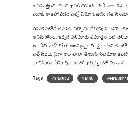
అనిపిస్తోంది. ఈ చిత్రానికి తమిళంలోనే ఆశించిన ఓపె
మూవీ కాకపోవడం వల్లో ఏమో విజయ్ గత సినిమాలతో ప
తమిళంలోనే అండర్ పెర్ఫామ్ చేస్తున్న సినిమా.. త
అనిపిస్తోంది. ఇక్కడ సినిమాకు ఏమాత్రం బజ్ కనిపి
ఉండేది. కానీ రిలీజ్ ఆలస్యమైంది. పైగా తమిళంలో సి
వచ్చేసింది. పైగా ఇది చాలా తెలుగు సినిమాల కలబ
‘వారసుడు’ ఏమాత్రం సంతోషాన్నిస్తుందో చూడాలి.
Tags
Varasudu
Varisu
Veera Simh