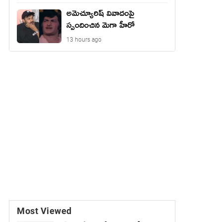
అమెచ్యూరిష్ వివాదంపై
స్పందించిన మెగా హీరో
13 hours ago
Most Viewed