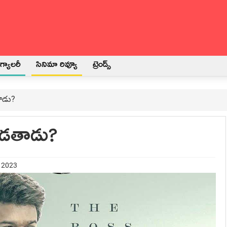
్యాలరీ
సినిమా రివ్యూ
ట్రెండ్స్
ాడు?
బడతాడు?
y 2023