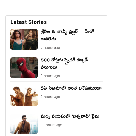
Latest Stories
శ్రీలీల & జాన్వీ థ్రిల్లర్… హీరో
కావలెను
7 hours ago
500 కోట్లకు స్పైడర్ మ్యాన్
పరుగులు
9 hours ago
డిసి సినిమాలో అంత విశేషముందా
9 hours ago
మధ్య వయసులో ‘విశ్వనాథ్’ ప్రేమ
11 hours ago