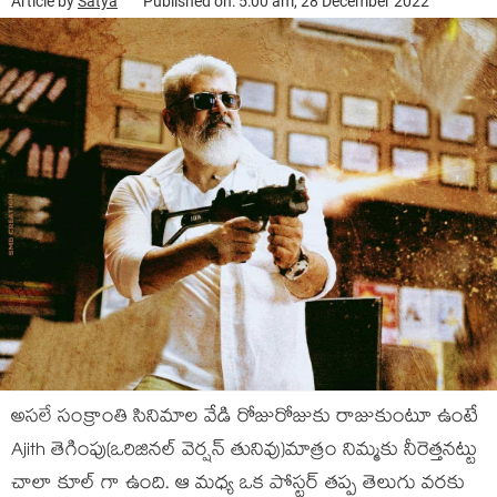
Article by
Satya
Published on: 5:00 am, 28 December 2022
అసలే సంక్రాంతి సినిమాల వేడి రోజురోజుకు రాజుకుంటూ ఉంటే
Ajith తెగింపు(ఒరిజినల్ వెర్షన్ తునివు)మాత్రం నిమ్మకు నీరెత్తనట్టు
చాలా కూల్ గా ఉంది. ఆ మధ్య ఒక పోస్టర్ తప్ప తెలుగు వరకు