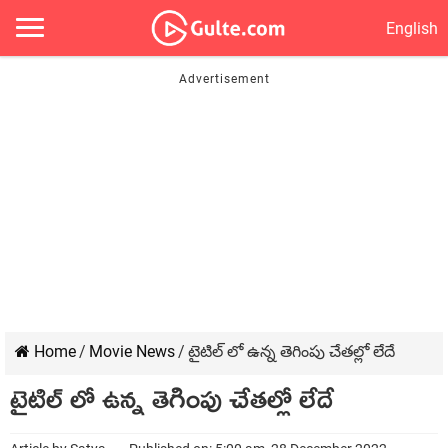
English
Home
/
Movie News
/
టైటిల్ లో ఉన్న తెగింపు చేతల్లో లేదే
టైటిల్ లో ఉన్న తెగింపు చేతల్లో లేదే