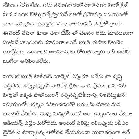
చేసింది ఏమీ లేదు. అటు తమిళనాడులోనూ కేవలం హీరో క్రేజ్
మీద వందల కోట్లు వచ్చేస్తాయనే రీతిలో ప్రమోషన్ల విషయంలో
చాలా నెమ్మదిగా ఉన్నారు. Vijay వారసుడుకి చెన్నైలో గ్రాండ్
ఈవెంట్ చేసినా కూడా తలా టీమ్ లో చలనం లేదు. మాములుగా
పబ్లిసిటీ హంగులకు దూరంగా ఉండే అజిత్ ఈసారి కొంచెం
యాక్టివ్ గా ఉండాలని అభిమానులు కోరుతున్నారు కానీ అదేమీ
జరిగేలా అనిపించలేదు.
నిజానికి అజిత్ టాలీవుడ్ మార్కెట్ ఎప్పుడూ అదేపనిగా దృష్టి
పెట్టలేదు. అప్పుడెప్పుడో పాతికేళ్ల క్రితం వాలి, ప్రేమలేఖ సూపర్
హిట్లతో ఇక్కడ ఫాలోయింగ్ వచ్చినప్పటికీ దాన్ని నిలబెట్టుకునే
విషయంలో నిర్లక్ష్యం వహించడంతో అతని సినిమాలు మన
జనానికి చేరలేదు. మధ్య మధ్యలో ఒకటి అరా డబ్బింగులు చేసినా
ఆడియన్స్ పట్టించుకోలేదు. అందుకే వలిమై రిలీజప్పుడు కనీసం
టైటిల్ ని మార్చాలన్న ఆలోచన చేయకుండా యధాతథంగా అదే