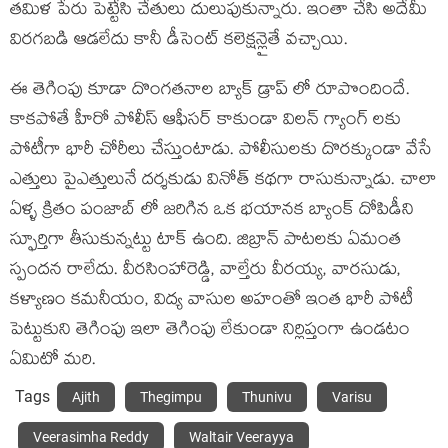
తమిళ పేరు పెట్టేసి చేతులు దులుపుకున్నారు. ఇంతా చేసి అదేమీ
విరగబడి ఆడలేదు కానీ డీసెంట్ కలెక్షన్లైతే వచ్చాయి.
ఈ తెగింపు కూడా దొంగతనాల బ్యాక్ డ్రాప్ లో రూపొందిందే.
కాకపోతే హీరో పోలీస్ ఆఫీసర్ కాకుండా విలన్ గ్యాంగ్ లకు
పోటీగా భారీ చోరీలు చేస్తుంటాడు. పోలీసులకు దొరక్కుండా వేసే
ఎత్తులు పైఎత్తులునే దర్శకుడు వినోత్ కథగా రాసుకున్నాడు. చాలా
ఏళ్ళ క్రితం పంజాబ్ లో జరిగిన ఒక భయానక బ్యాంక్ దోపిడీని
స్ఫూర్తిగా తీసుకున్నట్టు టాక్ ఉంది. జిబ్రాన్ పాటలకు ఏమంత
స్పందన రాలేదు. వీరసింహారెడ్డి, వాల్తేరు వీరయ్య, వారసుడు,
కళ్యాణం కమనీయం, విద్య వాసుల అహంతో ఇంత భారీ పోటీ
పెట్టుకుని తెగింపు ఇలా తెగింపు లేకుండా నిర్లిప్తంగా ఉండటం
ఏమిటో మరి.
Tags
Ajith
Thegimpu
Thunivu
Varisu
Veerasimha Reddy
Waltair Veerayya