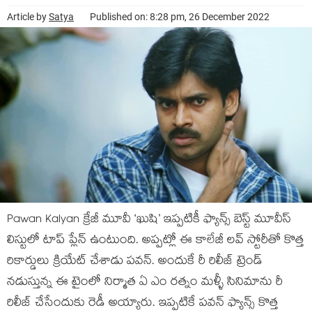
Article by
Satya
Published on: 8:28 pm, 26 December 2022
Pawan Kalyan క్రేజీ మూవీ ‘ఖుషి’ ఇప్పటికీ ఫ్యాన్స్ బెస్ట్ మూవీస్
లిస్టులో టాప్ ప్లేన్ ఉంటుంది. అప్పట్లో ఈ కాలేజీ లవ్ స్టోరీతో కొత్త
రికార్డులు క్రియేట్ చేశాడు పవన్. అందుకే రీ రిలీజ్ ట్రెండ్
నడుస్తున్న ఈ టైంలో నిర్మాత ఏ ఎం రత్నం మళ్ళీ సినిమాను రీ
రిలీజ్ చేసేందుకు రెడీ అయ్యారు. ఇప్పటికే పవన్ ఫ్యాన్స్ కొత్త