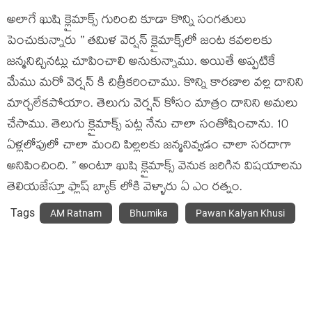
అలాగే ఖుషి క్లైమాక్స్ గురించి కూడా కొన్ని సంగతులు
పెంచుకున్నారు ” తమిళ వెర్షన్ క్లైమాక్స్‌లో జంట కవలలకు
జన్మనిచ్చినట్లు చూపించాలి అనుకున్నాము. అయితే అప్పటికే
మేము మరో వెర్షన్ కి చిత్రీకరించాము. కొన్ని కారణాల వల్ల దానిని
మార్చలేకపోయాం. తెలుగు వెర్షన్ కోసం మాత్రం దానిని అమలు
చేసాము. తెలుగు క్లైమాక్స్ పట్ల నేను చాలా సంతోషించాను. 10
ఏళ్లలోపులో చాలా మంది పిల్లలకు జన్మనివ్వడం చాలా సరదాగా
అనిపించింది. ” అంటూ ఖుషి క్లైమాక్స్ వెనుక జరిగిన విషయాలను
తెలియజేస్తూ ఫ్లాష్ బ్యాక్ లోకి వెళ్ళారు ఏ ఎం రత్నం.
Tags
AM Ratnam
Bhumika
Pawan Kalyan Khusi