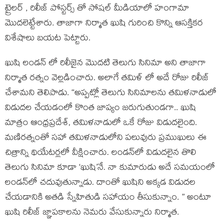
ట్రైలర్ , రిలీజ్ పోస్టర్స్ తో సోషల్ మీడియాలో హంగామా
మొదలెట్టేశారు. తాజాగా నిర్మాత ఖుషి గురించి కొన్ని ఆసక్తికర
విశేషాలు బయట పెట్టారు.
ఖుషి లండన్ లో రిలీజైన మొదటి తెలుగు సినిమా అని తాజాగా
నిర్మాత రత్నం వెల్లడించారు. అలాగే తమిళ్ లో అదే రోజు రిలీజ్
చేశామని తెలిపాడు. “అప్పట్లో తెలుగు సినిమాలను తమిళనాడులో
విడుదల చేయడంలో కొంత జాప్యం జరుగుతుండగా.. ఖుషి
మాత్రం ఆంధ్రప్రదేశ్, తమిళనాడులో ఒకే రోజు విడుదలైంది.
మణిరత్నంతో సహా తమిళనాడులోని పలువురు ప్రముఖులు ఈ
చిత్రాన్ని థియేటర్లలో వీక్షించారు. లండన్‌లో విడుదలైన తొలి
తెలుగు సినిమా కూడా ‘ఖుషి’నే. నా కుమారుడు అదే సమయంలో
లండన్‌లో చదువుతున్నాడు. దాంతో ఖుషిని అక్కడ విడుదల
చేయడానికి అతడి స్నేహితుడి సహాయం తీసుకున్నాం. ” అంటూ
ఖుషి రిలీజ్ జ్ఞాపకాలను నెమరు వేసుకున్నారు నిర్మాత.