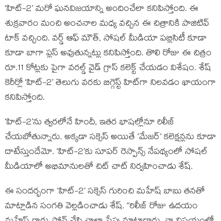
‘హిట్-2’ మరో ఘనవిజయాన్ని అందించేలా కనిపిస్తోంది. ఈ
శుక్రవారం మంచి అంచనాల మధ్య వచ్చిన ఈ చిత్రానికి పాజిటివ్
టాక్ వచ్చింది. వర్డ్ ఆఫ్ మౌత్, సోషల్ మీడియా పబ్లిసిటీ కూడా
కూడా బాగా ప్లస్ అవుతున్నట్లు కనిపిస్తోంది. తొలి రోజు ఈ చిత్రం
రూ.11 కోట్లకు పైగా వరల్డ్ వైడ్ గ్రాస్ కలెక్ట్ చేయడం విశేషం. శేష్
కెరీర్లో ‘హిట్-2’ తెలుగు వరకు బిగ్గెస్ట్ హిట్‌‌గా నిలవడం ఖాయంగా
కనిపిస్తోంది.
‘హిట్-2’ను త్వరలోనే హిందీ, ఇతర భాషల్లోనూ రిలీజ్
చేయబోతున్నారు. అక్కడా సక్సెస్ అయితే ‘మేజర్’ కలెక్షన్లను కూడా
దాటేస్తుందేమో. ‘హిట్-2’కు సూపర్ రెస్పాన్స్ నేపథ్యంలో సోషల్
మీడియాలో అభిమానులతో చిట్ చాట్ నిర్వహించాడు శేష్.
ఈ సందర్భంగా ‘హిట్-2’‌ సక్సెస్ గురించి మహేష్ బాబు తనతో
మాట్లాడిన సంగతి వెల్లడించాడు శేష్. ‘‘రిలీజ్ రోజు ఉదయం