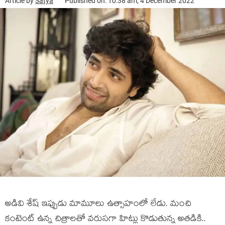
Article by
Satya
Published on: 10:38 am, 4 December 2022
అడివి శేష్ ఇప్పుడు మామూలు ఉత్సాహంలో లేడు. మంచి
కంటెంట్ ఉన్న చిత్రాలతో వరుసగా హిట్లు కొడుతున్న అతడికి..