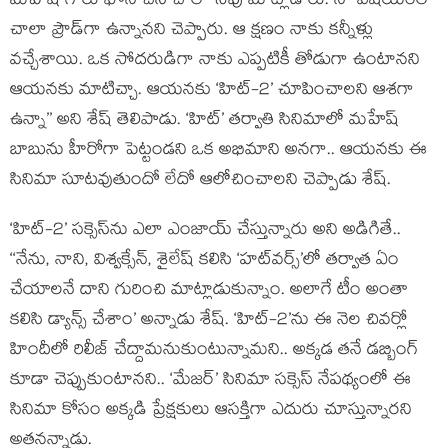
మహేష్ గారు ఫోన్ చేసి చాలా సేపు మాట్లాడారు. నా విషయంలో
చాలా ప్రౌడ్‌గా ఉన్నానని చెప్పారు. ఆ క్షణం నాకు కన్నీళ్లు
వచ్చేశాయి. ఒక సోదరుడిగా నాకు ఎప్పటికీ తోడుగా ఉంటానని
ఆయనకు మాటిచ్చా. ఆయనకు ‘హిట్-2’ చూపించాలని ఆశగా
ఉన్నా’’ అని శేష్ తెలిపాడు. ‘హిట్’ తర్వాతి సినిమాలో మహేష్
బాబును హీరోగా పెట్టండని ఒక అభిమాని అనగా.. ఆయనకు ఈ
సినిమా సూటవుతుందో లేదో ఆలోచించాలని చెప్పాడు శేష్.
‘హిట్-2’ సక్సెస్‌ను ఎలా ఎంజాయ్ చేస్తున్నారు అని అడిగితే..
‘‘నేను, నాని, విశ్వక్సేన్, శైలేష్ కలిసి ‘హట్‌వర్స్’లో తర్వాత ఏం
చేయాలనే దాని గురించి మాట్లాడుకున్నాం. అలాగే టీం అంతా
కలిసి డ్యాన్స్ చేశాం’ అన్నాడు శేష్. ‘హిట్-2’ను ఈ నెల చివర్లో
హిందీలో రిలీజ్ చేద్దామనుకుంటున్నామని.. అక్కడ తనే డబ్బింగ్
కూడా చెప్పుకుంటానని.. ‘మేజర్’ సినిమా సక్సెస్ నేపథ్యంలో ఈ
సినిమా కోసం అక్కడి ప్రేక్షకులు ఆసక్తిగా ఎదురు చూస్తున్నారని
అతనన్నాడు.