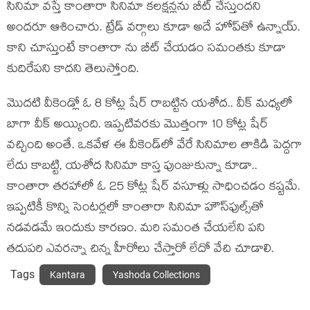
సినిమా వస్తే కాంతారా సినిమా కలక్షన్లను బీట్ చేస్తుందని
అందరూ ఆశించారు. ట్రేడ్ వర్గాలు కూడా అదే హోప్‌తో ఉన్నాయ్.
కాని చూస్తుంటే కాంతారా ను బీట్ చేయడం సమంతకు కూడా
కుదిరేపని కాదని తెలుస్తోంది.
మొదటి వీకెండ్లో ఓ 8 కోట్ల షేర్ రాబట్టిన యశోద.. వీక్ మధ్యలో
బాగా వీక్ అయ్యింది. ఇప్పటివరకు మొత్తంగా 10 కోట్ల షేర్
వచ్చింది అంతే. ఒకవేళ ఈ వీకెండ్‌లో వేరే సినిమాల తాకిడి పెద్దగా
లేదు కాబట్టి, యశోద సినిమా కాస్త పుంజుకున్నా కూడా..
కాంతారా తరహాలో ఓ 25 కోట్ల షేర్ వసూళ్లు సాధించడం కష్టమే.
ఇప్పటికీ కొన్ని సెంటర్లలో కాంతారా సినిమా హౌస్‌ఫుల్స్‌తో
నడవడమే ఇందుకు కారణం. మరి సమంత చేయలేని పని
తదుపరి ఎవరన్నా చిన్న హీరోలు చేస్తారో లేదో వేచి చూడాలి.
Tags
Kantara
Yashoda Collections