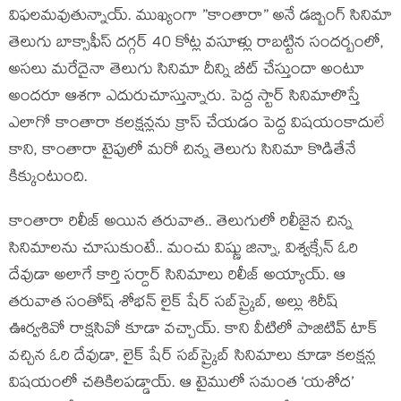
విఫలమవుతున్నాయ్. ముఖ్యంగా ”కాంతారా” అనే డబ్బింగ్ సినిమా
తెలుగు బాక్సాఫీస్ దగ్గర్ 40 కోట్ల వసూళ్లు రాబట్టిన సందర్బంలో,
అసలు మరేదైనా తెలుగు సినిమా దీన్ని బీట్ చేస్తుందా అంటూ
అందరూ ఆశగా ఎదురుచూస్తున్నారు. పెద్ద స్టార్ సినిమాలొస్తే
ఎలాగో కాంతారా కలక్షన్లను క్రాస్ చేయడం పెద్ద విషయంకాదులే
కాని, కాంతారా టైపులో మరో చిన్న తెలుగు సినిమా కొడితేనే
కిక్కుంటుంది.
కాంతారా రిలీజ్ అయిన తరువాత.. తెలుగులో రిలీజైన చిన్న
సినిమాలను చూసుకుంటే.. మంచు విష్ణు జిన్నా, విశ్వక్సేన్ ఓరి
దేవుడా అలాగే కార్తి సర్దార్ సినిమాలు రిలీజ్ అయ్యాయ్. ఆ
తరువాత సంతోష్‌ శోభన్ లైక్ షేర్ సబ్‌స్ర్కైబ్, అల్లు శిరీష్‌
ఊర్వశివో రాక్షసివో కూడా వచ్చాయ్. కాని వీటిలో పాజిటివ్ టాక్
వచ్చిన ఓరి దేవుడా, లైక్ షేర్ సబ్‌స్ర్కైబ్ సినిమాలు కూడా కలక్షన్ల
విషయంలో చతికిలపడ్డాయ్. ఆ టైములో సమంత ‘యశోద’