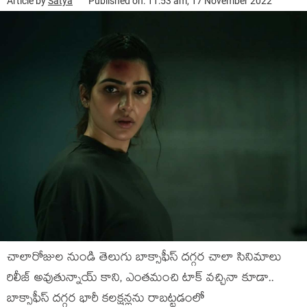
Article by
Satya
Published on: 11:53 am, 17 November 2022
చాలారోజుల నుండి తెలుగు బాక్సాఫీస్ దగ్గర చాలా సినిమాలు
రిలీజ్ అవుతున్నాయ్ కాని, ఎంతమంచి టాక్ వచ్చినా కూడా..
బాక్సాఫీస్ దగ్గర భారీ కలక్షన్లను రాబట్టడంలో