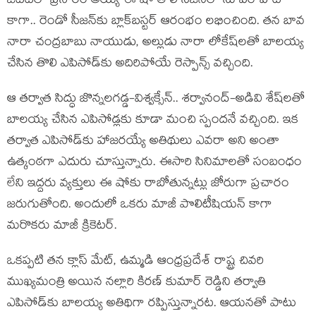
ఓటీటీలో ప్ర‌సారం అయ్యే ఈ షో తొలి సీజ‌న్‌లో సూప‌ర్ హిట్
కాగా.. రెండో సీజ‌న్‌కు బ్లాక్‌బ‌స్ట‌ర్ ఆరంభం ల‌భించింది. త‌న బావ‌
నారా చంద్ర‌బాబు నాయుడు, అల్లుడు నారా లోకేష్‌ల‌తో బాల‌య్య
చేసిన తొలి ఎపిసోడ్‌కు అదిరిపోయే రెస్పాన్స్ వ‌చ్చింది.
ఆ త‌ర్వాత సిద్ధు జొన్న‌ల‌గ‌డ్డ‌-విశ్వ‌క్సేన్‌.. శ‌ర్వానంద్-అడివి శేష్‌ల‌తో
బాల‌య్య చేసిన ఎపిసోడ్ల‌కు కూడా మంచి స్పంద‌నే వ‌చ్చింది. ఇక
త‌ర్వాత ఎపిసోడ్‌కు హాజ‌ర‌య్యే అతిథులు ఎవ‌రా అని అంతా
ఉత్కంఠ‌గా ఎదురు చూస్తున్నారు. ఈసారి సినిమాల‌తో సంబంధం
లేని ఇద్ద‌రు వ్య‌క్తులు ఈ షోకు రాబోతున్న‌ట్లు జోరుగా ప్ర‌చారం
జ‌రుగుతోంది. అందులో ఒక‌రు మాజీ పొలిటీషియ‌న్ కాగా
మ‌రొక‌రు మాజీ క్రికెట‌ర్‌.
ఒక‌ప్ప‌టి త‌న క్లాస్ మేట్, ఉమ్మ‌డి ఆంధ్ర‌ప్ర‌దేశ్‌ రాష్ట్ర చివ‌రి
ముఖ్య‌మంత్రి అయిన న‌ల్లారి కిర‌ణ్ కుమార్ రెడ్డిని త‌ర్వాతి
ఎపిసోడ్‌కు బాల‌య్య అతిథిగా ర‌ప్పిస్తున్నార‌ట‌. ఆయ‌న‌తో పాటు