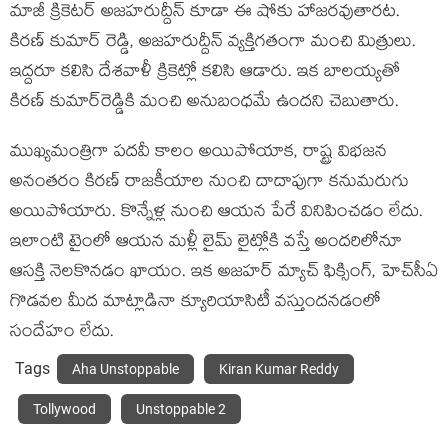
మాజీ క్రికెట‌ర్ అజ‌హ‌రుద్దీన్ కూడా ఈ షోకు హాజ‌ర‌వుతార‌ట‌.
కిర‌ణ్ కుమార్ రెడ్డి, అజ‌హ‌రుద్దీన్ వ్య‌క్తిగ‌తంగా మంచి మిత్రులు.
ఇద్ద‌రూ క‌లిసి దేశ‌వాళీ క్రికెట్లో క‌లిసి ఆడారు. ఇక బాల‌య్య‌తో
కిర‌ణ్ కుమార్‌రెడ్డికి మంచి అనుబంధ‌మే ఉంద‌ని చెబుతారు.
ముఖ్య‌మంత్రిగా ప‌ద‌వీ కాలం అయిపోయాక‌, రాష్ట్ర విభ‌జ‌న
అనంత‌రం కిర‌ణ్ రాజ‌కీయాల నుంచి దాదాపుగా క‌నుమ‌రుగు
అయిపోయారు. కొన్నేళ్ల నుంచి ఆయ‌న పేరే వినిపించ‌డం లేదు.
ఇలాంటి టైంలో ఆయ‌న మ‌ళ్లీ లైమ్ లైట్లోకి వ‌స్తే అంద‌రిలోనూ
ఆస‌క్తి నెల‌కొన‌డం ఖాయం. ఇక అజ‌హ‌ర్ మ్యాచ్ ఫిక్సింగ్, హెచ్‌సీఏ
గొడ‌వ‌ల మీద మాట్లాడినా క్యూరియాసిటీ వ‌స్తుంద‌న‌డంలో
సందేహం లేదు.
Tags
Aha Unstoppable
Kiran Kumar Reddy
Tollywood
Unstoppable 2