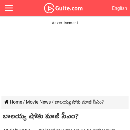
English
Home
/
Movie News
/
బాల‌య్య షోకు మాజీ సీఎం?
బాల‌య్య షోకు మాజీ సీఎం?