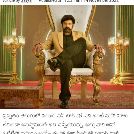
Article by
Satya
Published on: 12:34 am, 14 November 2022
ప్ర‌స్తుతం తెలుగులో నంబ‌ర్ వ‌న్ టాక్ షో ఏది అంటే మ‌రో మాట
లేకుండా అన్‌స్టాప‌బుల్ అని చెప్పేయొచ్చు. అల్లు వారి ఆహా