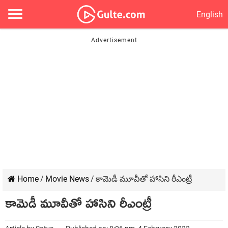
English
Home
/
Movie News
/
కామెడీ మూవీతో హాసిని రీఎంట్రీ
కామెడీ మూవీతో హాసిని రీఎంట్రీ