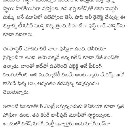
సినిమాలో గెస్ట్‌గా మెరుస్తూనే ఉంది. కానీ ఇప్పుడు మళ్లీ పూర్తి
స్థాయి హీరోయిన్‌గా వస్తోంది. తన భర్త రితేష్‌తో కలిసి ‘మిస్టర్
మమ్మీ’ అనే మూవీలో నటిస్తోంది జెనీ. షాద్ అలీ డైరెక్ట్ చేస్తున్న ఈ
చిత్రాన్ని టీ సిరీస్ సంస్థ నిర్మిస్తోంది. రీసెంట్‌గా ఫస్ట్ లుక్ పోస్టర్‌‌ను
కూడా వదిలారు.
ఈ పోస్టర్ చూడటానికే చాలా ఫన్నీగా ఉంది. జెనీలియా
ప్రెగ్నెంట్‌గా ఉంది. ఆమె పక్కనే ఉన్న రితేష్ కూడా బేబీ బంప్‌తో
ఉన్నాడు. దాంతో ఇదేదో డిఫరెంట్‌ సబ్జెక్ట్ అనే ఫీలింగ్
కలుగుతోంది. అది ముమ్మాటికీ నిజమే అంటున్నారు మేకర్స్. ఇదో
కామెడీ ఫిల్మ్ అని, ఆద్యంతం కడుపుబ్బ నవ్విస్తుందని
చెబుతున్నారు.
ఇలాంటి సినిమాతో రీ ఎంట్రీ ఇస్తున్నందుకు జెనీలియా కూడా ఫుల్
హ్యాపీగా ఉంది. తన కెరీర్‌‌ బాలీవుడ్ మూవీతో స్టార్టయ్యింది.
అందులో రితేష్ హీరో. మళ్లీ ఇన్నాళ్లకు ఆమె హీరోయిన్‌గా