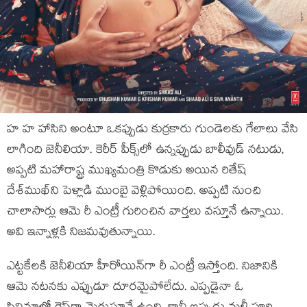
హ హ హాసిని అంటూ ఒకప్పుడు కుర్రకారు గుండెలకు గేలాలు వేసి
లాగింది జెనీలియా. కెరీర్‌‌ పీక్స్‌లో ఉన్నప్పుడు బాలీవుడ్ నటుడు,
అప్పటి మహారాష్ట్ర ముఖ్యమంత్రి కొడుకు అయిన రితేష్
దేశ్‌ముఖ్‌ని పెళ్లాడి ముంబై వెళ్లిపోయింది. అప్పటి నుంచి
చాలాసార్లు ఆమె రీ ఎంట్రీ గురించిన వార్తలు వస్తూనే ఉన్నాయి.
అవి ఇన్నాళ్లకి నిజమవుతున్నాయి.
ఎట్టకేలకి జెనీలియా హీరోయిన్‌గా రీ ఎంట్రీ ఇస్తోంది. నిజానికి
ఆమె నటనకు ఎప్పుడూ దూరమైపోలేదు. ఎప్పడైనా ఓ