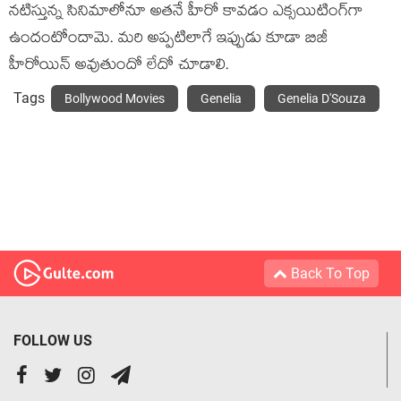
నటిస్తున్న సినిమాలోనూ అతనే హీరో కావడం ఎక్సయిటింగ్‌గా
ఉందంటోందామె. మరి అప్పటిలాగే ఇప్పుడు కూడా బిజీ
హీరోయిన్‌ అవుతుందో లేదో చూడాలి.
Tags
Bollywood Movies
Genelia
Genelia D'Souza
Back To Top
FOLLOW US