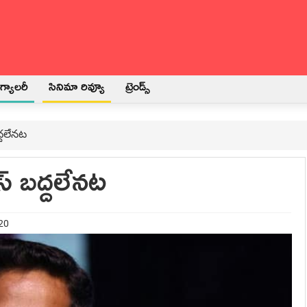
్యాలరీ
సినిమా రివ్యూ
ట్రెండ్స్
ద్దలేనట
స్ బద్దలేనట
020