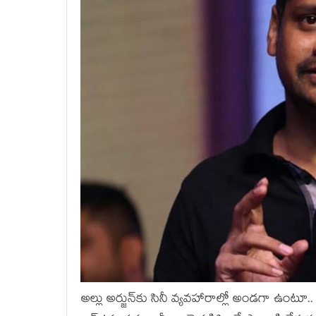
అల్లు అర్జున్‌కు సినీ వ్యవహారాల్లో అండగా ఉంటూ.. 