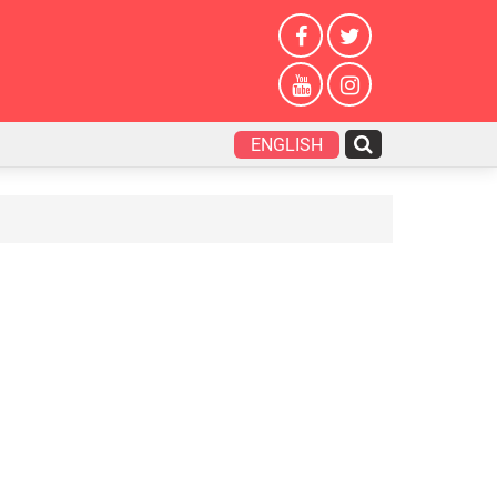
ENGLISH