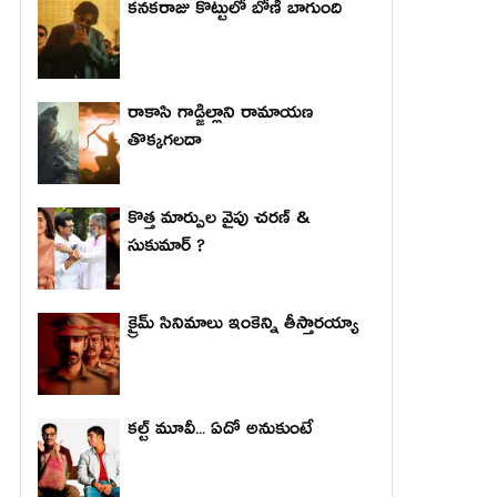
కనకరాజు కొట్టులో బోణీ బాగుంది
రాకాసి గాడ్జిల్లాని రామాయణ
తొక్కగలదా
కొత్త మార్పుల వైపు చరణ్ &
సుకుమార్ ?
క్రైమ్ సినిమాలు ఇంకెన్ని తీస్తారయ్యా
కల్ట్ మూవీ... ఏదో అనుకుంటే