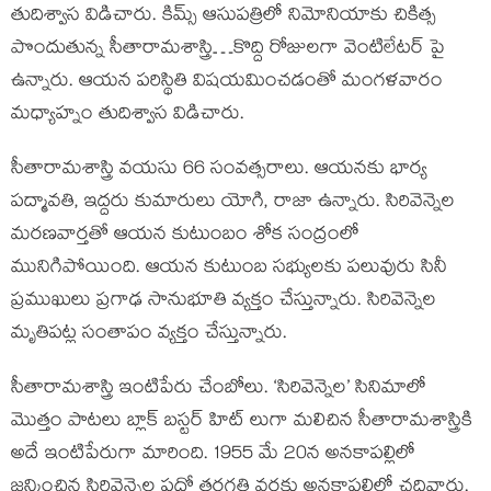
తుదిశ్వాస విడిచారు. కిమ్స్ ఆసుపత్రిలో నిమోనియాకు చికిత్స
పొందుతున్న సీతారామశాస్త్రి…కొద్ది రోజులగా వెంటిలేటర్ పై
ఉన్నారు. ఆయన పరిస్థితి విషయమించడంతో మంగళవారం
మధ్యాహ్నం తుదిశ్వాస విడిచారు.
సీతారామశాస్త్రి వయసు 66 సంవత్సరాలు. ఆయనకు భార్య
పద్మావతి, ఇద్దరు కుమారులు యోగి, రాజా ఉన్నారు. సిరివెన్నెల
మరణవార్తతో ఆయన కుటుంబం శోక సంద్రంలో
మునిగిపోయింది. ఆయన కుటుంబ సభ్యులకు పలువురు సినీ
ప్రముఖులు ప్రగాఢ సానుభూతి వ్యక్తం చేస్తున్నారు. సిరివెన్నెల
మృతిపట్ల సంతాపం వ్యక్తం చేస్తున్నారు.
సీతారామశాస్త్రి ఇంటిపేరు చేంబోలు. ‘సిరివెన్నెల’ సినిమాలో
మొత్తం పాటలు బ్లాక్ బస్టర్ హిట్ లుగా మలిచిన సీతారామశాస్త్రికి
అదే ఇంటిపేరుగా మారింది. 1955 మే 20న అనకాపల్లిలో
జన్మించిన సిరివెన్నెల పదో తరగతి వరకు అనకాపల్లిలో చదివారు.