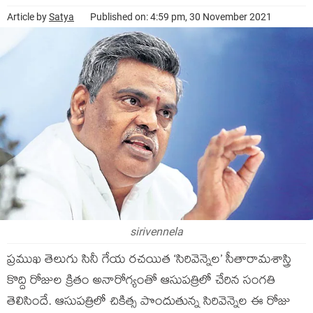
Article by
Satya
Published on: 4:59 pm, 30 November 2021
sirivennela
ప్రముఖ తెలుగు సినీ గేయ రచయిత ‘సిరివెన్నెల’ సీతారామశాస్త్రి
కొద్ది రోజుల క్రితం అనారోగ్యంతో ఆసుపత్రిలో చేరిన సంగతి
తెలిసిందే. ఆసుపత్రిలో చికిత్స పొందుతున్న సిరివెన్నెల ఈ రోజు