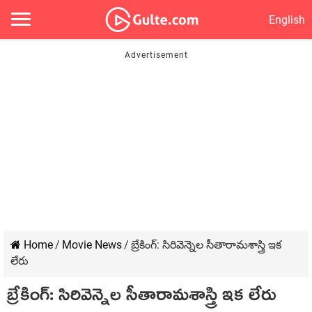
English
Home
/
Movie News
/
బ్రేకింగ్: సిరివెన్నెల సీతారామశాస్త్రి ఇక
లేరు
బ్రేకింగ్: సిరివెన్నెల సీతారామశాస్త్రి ఇక లేరు