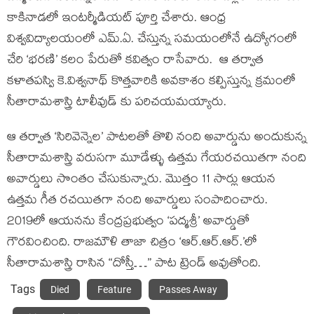
కాకినాడలో ఇంటర్మీడియట్ పూర్తి చేశారు. ఆంధ్ర
విశ్వవిద్యాలయంలో ఎమ్.ఏ. చేస్తున్న సమయంలోనే ఉద్యోగంలో
చేరి ‘భరణి’ కలం పేరుతో కవిత్వం రాసేవారు. ఆ తర్వాత
కళాతపస్వి కె.విశ్వనాథ్ కొత్తవారికి అవకాశం కల్పిస్తున్న క్రమంలో
సీతారామశాస్త్రి టాలీవుడ్ కు పరిచయమయ్యారు.
ఆ తర్వాత ‘సిరివెన్నెల’ పాటలతో తొలి నంది అవార్డును అందుకున్న
సీతారామశాస్త్రి వరుసగా మూడేళ్ళు ఉత్తమ గేయరచయితగా నంది
అవార్డులు సొంతం చేసుకున్నారు. మొత్తం 11 సార్లు ఆయన
ఉత్తమ గీత రచయితగా నంది అవార్డులు సంపాదించారు.
2019లో ఆయనను కేంద్రప్రభుత్వం ‘పద్మశ్రీ’ అవార్డుతో
గౌరవించింది. రాజమౌళి తాజా చిత్రం ‘ఆర్.ఆర్.ఆర్.’లో
సీతారామశాస్త్రి రాసిన “దోస్తీ…” పాట ట్రెండ్ అవుతోంది.
Tags
Died
Feature
Passes Away