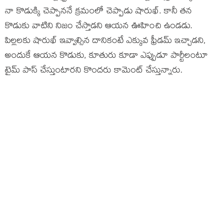
నా కొడుక్కి చెప్పాననే క్రమంలో చెప్పాడు షారుఖ్. కానీ తన
కొడుకు వాటిని నిజం చేస్తాడని ఆయన ఊహించి ఉండడు.
పిల్లలకు షారుఖ్ ఇవ్వాల్సిన దానికంటే ఎక్కువ ఫ్రీడమ్ ఇచ్చాడని,
అందుకే ఆయన కొడుకు, కూతురు కూడా ఎప్పుడూ పార్టీలంటూ
టైమ్ పాస్ చేస్తుంటారని కొందరు కామెంట్ చేస్తున్నారు.