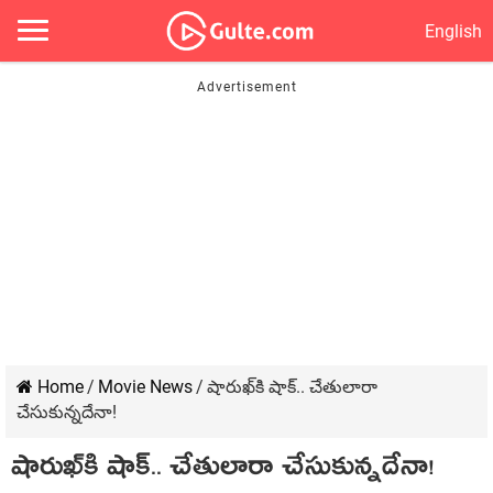
English
Home
/
Movie News
/
షారుఖ్‌కి షాక్.. చేతులారా
చేసుకున్నదేనా!
షారుఖ్‌కి షాక్.. చేతులారా చేసుకున్నదేనా!