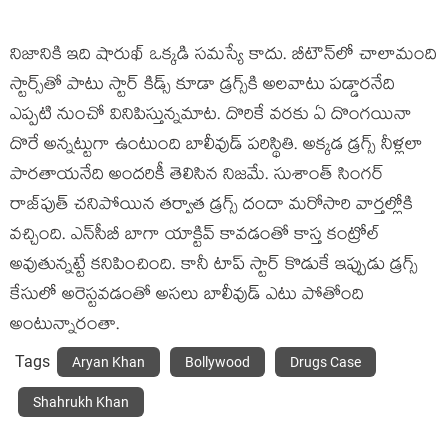
నిజానికి ఇది షారుఖ్ ఒక్కడి సమస్యే కాదు. బీటౌన్‌లో చాలామంది
స్టార్స్‌తో పాటు స్టార్ కిడ్స్‌ కూడా డ్రగ్స్‌కి అలవాటు పడ్డారనేది
ఎప్పటి నుంచో వినిపిస్తున్నమాట. దొరికే వరకు ఏ దొంగయినా
దొరే అన్నట్టుగా ఉంటుంది బాలీవుడ్ పరిస్థితి. అక్కడ డ్రగ్స్ నీళ్లలా
పారతాయనేది అందరికీ తెలిసిన నిజమే. సుశాంత్ సింగర్
రాజ్‌పుత్ చనిపోయిన తర్వాత డ్రగ్స్ దందా మరోసారి వార్తల్లోకి
వచ్చింది. ఎన్‌సీబీ బాగా యాక్టివ్ కావడంతో కాస్త కంట్రోల్
అవుతున్నట్టే కనిపించింది. కానీ టాప్ స్టార్‌‌ కొడుకే ఇప్పుడు డ్రగ్స్
కేసులో అరెస్టవడంతో అసలు బాలీవుడ్ ఎటు పోతోంది
అంటున్నారంతా.
Tags
Aryan Khan
Bollywood
Drugs Case
Shahrukh Khan