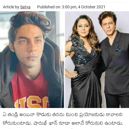
Article by
Satya
Published on: 3:00 pm, 4 October 2021
ఏ తండ్రి అయినా కొడుకు తనను మించి ప్రయోజకుడు కావాలని
కోరుకుంటాడు. షారుఖ్ ఖాన్ కూడా అలానే కోరుకుని ఉంటాడు.