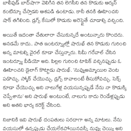
బాలీవుడ్‌ బాద్‌షాగా వెలిగిన తన లెగసీని తన కొడుకు ఆర్యన్
కంటిన్యూ చేస్తాడని ఆశపడి ఉంటాడు. కానీ తనకి ఊహించని
షాక్ తగిలింది. డ్రగ్స్ కేసులో కొడుకు అరెస్టైతే చూడాల్సి వచ్చింది.
అయితే ఇదంతా చేతులారా చేసుకున్నదే అంటున్నారు కొందరు.
అనడమే కాదు.. పాత ఇంటర్వ్యూల్లో షారుఖ్ తన కొడుకు గురించి
అన్న మాటల్ని వైరల్ కూడా చేస్తున్నారు. సిమీ గరేవాల్‌ చేసిన
ఇంటర్వ్యూ వీడియో అది. పిల్లల గురించి టాపిక్ వచ్చినప్పుడు ఓ
ఊహించని డైలాగ్ కొట్టాడు షారుఖ్. ‘నువ్వుఅమ్మాయిల వెంట
పడొచ్చు. స్మోక్ చేయొచ్చు. డ్రగ్స్ కావాలంటే తీసుకోవచ్చు. సెక్స్
కూడా చేయొచ్చు అని నాలుగేళ్ల వయసున్నప్పుడే నేను నా కొడుక్కి
చెప్పేశాను’ అని షారుఖ్ అంటుంటే, నాలుగు కాదు రెండేళ్లప్పుడు
అని అతని భార్య కరెక్ట్ చేసింది.
నిజానికి ఇవి షారుఖ్ దంపతులు సరదాగా అన్న మాటలు. నేను
వయసులో ఉన్నప్పుడు చేయలేకపోయినవన్నీ నువ్వు చెయ్యి అని