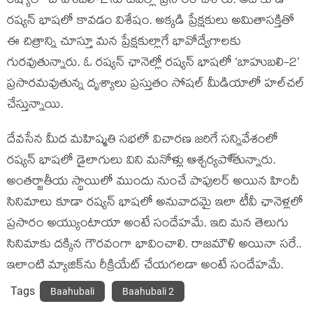
రష్యాలో ‘బాహుబలి-2’ను టీవీల్లో ప్రసారం చేశారు. అది కూడా
రష్యన్ భాషలో కావడం విశేషం. అక్కడి ప్రేక్షకులు అమితాసక్తితో
ఈ చిత్రాన్ని చూస్తూ మన ప్రేక్షకుల్లాగే భావోద్వేగాలకు
గురవుతున్నారు. ఓ రష్యన్ ఛానెల్లో రష్యన్ భాషలో ‘బాహుబలి-2’
ప్రసారమవుతున్న దృశ్యాలు ప్రస్తుతం సోషల్ మీడియాలో హల్‌చల్
చేస్తున్నాయి.
దేవసేన మీద మహిష్మతి సభలో విచారణ జరిగే సన్నివేశంలో
రష్యన్ భాషలో డైలాగులు విని మనోళ్లు ఆశ్చర్యపో్తున్నారు.
అంతర్జాతీయ స్థాయిలో ముందు నుంచే పాపులర్ అయిన హిందీ
సినిమాలు కూడా రష్యన్ భాషలో అనువాదమై ఇలా టీవీ ఛానెళ్లలో
ప్రసారం అయ్యుంటాయా అంటే సందేహమే. ఇది మన తెలుగు
సినిమాకు దక్కిన గౌరవంగా భావించాలి. రాజమౌళి అయినా సరే..
ఇలాంటి మ్యాజిక్‌ను రీక్రియేట్ చేయగలడా అంటే సందేహమే.
Tags
Baahubali
Baahubali 2