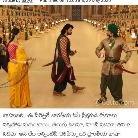
Article by
Satya
Published on: 10:05 am, 29 May 2020
బాహుబలి.. ఈ పేరెత్తితే భారతీయ సినీ ప్రేక్షకుడి రోమాలు
నిక్కబొడుచుకుంటాయి. తెలుగు సినిమా, హిందీ సినిమా, తమిళ
సినిమా అనే భేదాలన్నింటినీ చెరిపేస్తూ ఒక ప్రాంతీయ భాషా