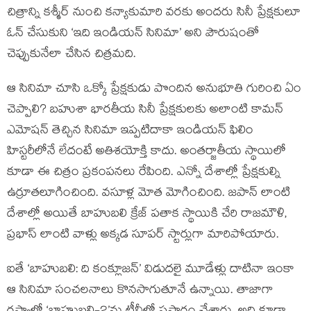
చిత్రాన్ని కశ్మీర్ నుంచి కన్యాకుమారి వరకు అందరు సినీ ప్రేక్షకులూ
ఓన్ చేసుకుని ‘ఇది ఇండియన్ సినిమా’ అని పౌరుషంతో
చెప్పుకునేలా చేసిన చిత్రమది.
ఆ సినిమా చూసి ఒక్కో ప్రేక్షకుడు పొందిన అనుభూతి గురించి ఏం
చెప్పాలి? బహుశా భారతీయ సినీ ప్రేక్షకులకు అలాంటి కామన్
ఎమోషన్ తెచ్చిన సినిమా ఇప్పటిదాకా ఇండియన్ ఫిలిం
హిస్టరీలోనే లేదంటే అతిశయోక్తి కాదు. అంతర్జాతీయ స్థాయిలో
కూడా ఈ చిత్రం ప్రకంపనలు రేపింది. ఎన్నో దేశాల్లో ప్రేక్షకుల్ని
ఉర్రూతలూగించింది. వసూళ్ల మోత మోగించింది. జపాన్ లాంటి
దేశాల్లో అయితే బాహుబలి క్రేజ్ పతాక స్థాయికి చేరి రాజమౌళి,
ప్రభాస్ లాంటి వాళ్లు అక్కడ సూపర్ స్టార్లుగా మారిపోయారు.
ఐతే ‘బాహుబలి: ది కంక్లూజన్’ విడుదలై మూడేళ్లు దాటినా ఇంకా
ఆ సినిమా సంచలనాలు కొనసాగుతూనే ఉన్నాయి. తాజాగా