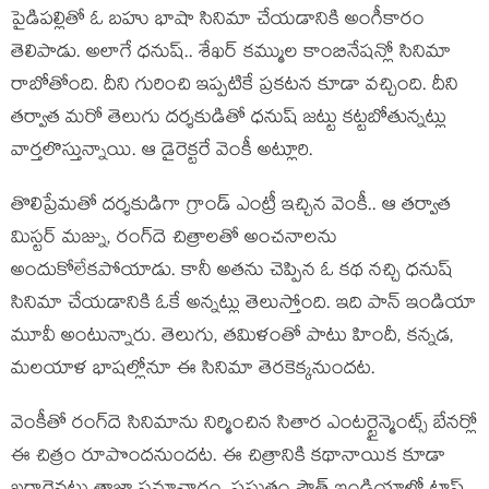
పైడిప‌ల్లితో ఓ బ‌హు భాషా సినిమా చేయ‌డానికి అంగీకారం
తెలిపాడు. అలాగే ధ‌నుష్.. శేఖ‌ర్ క‌మ్ముల కాంబినేష‌న్లో సినిమా
రాబోతోంది. దీని గురించి ఇప్ప‌టికే ప్ర‌క‌ట‌న కూడా వ‌చ్చింది. దీని
త‌ర్వాత మ‌రో తెలుగు ద‌ర్శ‌కుడితో ధ‌నుష్ జ‌ట్టు క‌ట్ట‌బోతున్న‌ట్లు
వార్త‌లొస్తున్నాయి. ఆ డైరెక్ట‌రే వెంకీ అట్లూరి.
తొలిప్రేమ‌తో ద‌ర్శ‌కుడిగా గ్రాండ్ ఎంట్రీ ఇచ్చిన వెంకీ.. ఆ త‌ర్వాత
మిస్ట‌ర్ మ‌జ్ను, రంగ్‌దె చిత్రాల‌తో అంచ‌నాల‌ను
అందుకోలేక‌పోయాడు. కానీ అత‌ను చెప్పిన ఓ క‌థ న‌చ్చి ధ‌నుష్
సినిమా చేయ‌డానికి ఓకే అన్న‌ట్లు తెలుస్తోంది. ఇది పాన్ ఇండియా
మూవీ అంటున్నారు. తెలుగు, త‌మిళంతో పాటు హిందీ, క‌న్న‌డ‌,
మ‌ల‌యాళ భాష‌ల్లోనూ ఈ సినిమా తెర‌కెక్క‌నుంద‌ట‌.
వెంకీతో రంగ్‌దె సినిమాను నిర్మించిన‌ సితార ఎంట‌ర్టైన్మెంట్స్ బేన‌ర్లో
ఈ చిత్రం రూపొంద‌నుంద‌ట‌. ఈ చిత్రానికి క‌థానాయిక కూడా