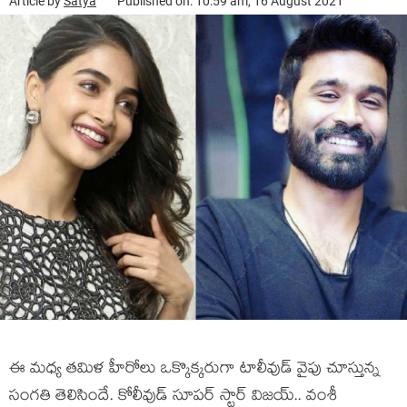
Article by
Satya
Published on: 10:59 am, 16 August 2021
ఈ మ‌ధ్య త‌మిళ హీరోలు ఒక్కొక్క‌రుగా టాలీవుడ్ వైపు చూస్తున్న
సంగ‌తి తెలిసిందే. కోలీవుడ్ సూప‌ర్ స్టార్ విజ‌య్.. వంశీ