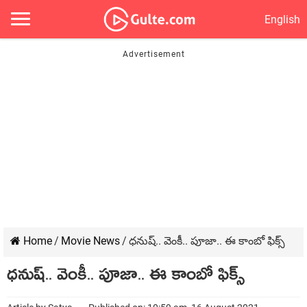
English
Home
/
Movie News
/
ధ‌నుష్‌.. వెంకీ.. పూజా.. ఈ కాంబో ఫిక్స్
ధ‌నుష్‌.. వెంకీ.. పూజా.. ఈ కాంబో ఫిక్స్