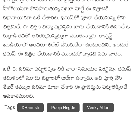
ఖ‌రారైన‌ట్లు తాజా స‌మాచారం. ప్ర‌స్తుతం సౌత్ ఇండియాలో టాప్
హీరోయిన్‌గా కొన‌సాగుతున్న పూజా హెగ్డే ఈ చిత్రానికి
క‌థానాయిక‌గా ఓకే చేశార‌ట‌. ధ‌నుష్‌తో పూజా చేయ‌నున్న తొలి
చిత్ర‌మిదే. ఈ చిత్రం విద్యా వ్య‌వ‌స్థను బాగు చేయ‌డానికి త‌పించే ఓ
కుర్రాడి క‌థ‌తో తెర‌కెక్క‌నున్న‌ట్లుగా చెబుతున్నారు. కాన్సెప్ట్
ఇండియాలో అంద‌రూ రిలేట్ చేసుకునేలా ఉంటుంద‌ని.. అందుకే
ధ‌నుష్ ఈ చిత్రం చేయ‌డానికి ముందుకొచ్చాడ‌ని స‌మాచారం.
ఐతే ఈ సినిమా ప‌ట్టాలెక్క‌డానికి చాలా స‌మ‌యం ప‌ట్టొచ్చు. ధ‌నుష్
త‌మిళంలో మూడు చిత్రాల‌తో బిజీగా ఉన్నాడు. అవి పూర్తి చేసి
శేఖ‌ర్ క‌మ్ముల సినిమా కూడా చేశాక ఈ ప్రాజెక్టును ప‌ట్టాలెక్కించే
అవ‌కాశ‌ముంది.
Tags
DHanush
Pooja Hegde
Venky Atluri