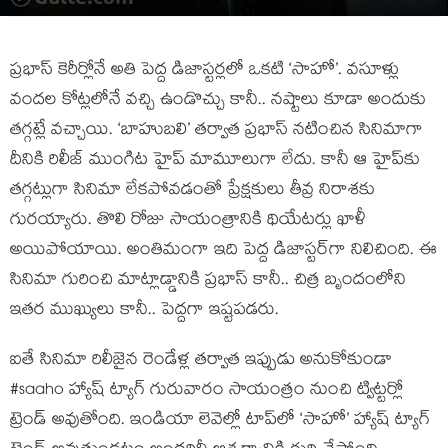
ప్రభాస్ కెరీర్లోనే అతి పెద్ద డిజాస్టర్లలో ఒకటి ‘సాహో’. వసూళ్లు
వందల కోట్లలోనే వచ్చి ఉండొచ్చు కానీ.. నష్టాలు కూడా అందుకు
తగ్గట్లే వచ్చాయి. ‘బాహుబలి’ తర్వాత ప్రభాస్ నటించిన సినిమాగా
దీనికి రిలీజ్ ముంగిట హైప్ మామూలుగా లేదు. కానీ ఆ హైప్‌కు
తగ్గట్లుగా సినిమా లేకపోవడంతో ప్రేక్షకులు తీవ్ర నిరాశకు
గురయ్యారు. తొలి రోజు సాయంత్రానికి థియేటర్లు ఖాళీ
అయిపోయాయి. అంతిమంగా ఇది పెద్ద డిజాస్టర్‌గా నిలిచింది. ఈ
సినిమా గురించి మాట్లాడ్డానికి ప్రభాస్ కానీ.. చిత్ర బృందంలోని
ఇతర ముఖ్యులు కానీ.. పెద్దగా ఇష్టపడరు.
ఐతే సినిమా రిలీజైన రెండేళ్ల తర్వాత ఇప్పుడు అనుకోకుండా
#saaho హ్యాష్ ట్యాగ్ గురువారం సాయంత్రం నుంచి ట్విట్టర్లో
ట్రెండ్ అవుతోంది. ఇండియా లెవెల్లో టాప్‌లో ‘సాహో’ హ్యాష్ ట్యాగ్