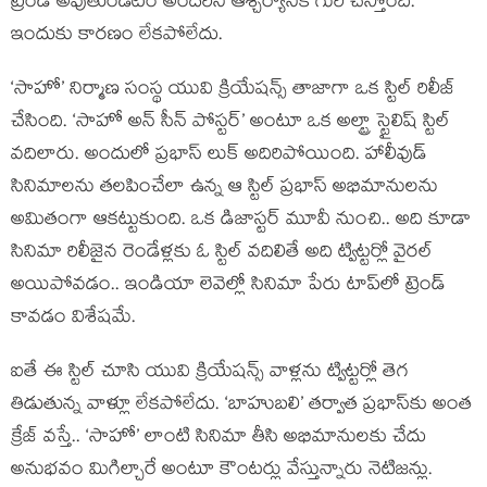
ట్రెండ్ అవుతుండటం అందరినీ ఆశ్చర్యానికి గురి చేస్తోంది.
ఇందుకు కారణం లేకపోలేదు.
‘సాహో’ నిర్మాణ సంస్థ యువి క్రియేషన్స్ తాజాగా ఒక స్టిల్ రిలీజ్
చేసింది. ‘సాహో అన్ సీన్ పోస్టర్’ అంటూ ఒక అల్ట్రా స్టైలిష్ స్టిల్
వదిలారు. అందులో ప్రభాస్ లుక్ అదిరిపోయింది. హాలీవుడ్
సినిమాలను తలపించేలా ఉన్న ఆ స్టిల్ ప్రభాస్ అభిమానులను
అమితంగా ఆకట్టుకుంది. ఒక డిజాస్టర్ మూవీ నుంచి.. అది కూడా
సినిమా రిలీజైన రెండేళ్లకు ఓ స్టిల్ వదిలితే అది ట్విట్టర్లో వైరల్
అయిపోవడం.. ఇండియా లెవెల్లో సినిమా పేరు టాప్‌లో ట్రెండ్
కావడం విశేషమే.
ఐతే ఈ స్టిల్ చూసి యువి క్రియేషన్స్ వాళ్లను ట్విట్టర్లో తెగ
తిడుతున్న వాళ్లూ లేకపోలేదు. ‘బాహుబలి’ తర్వాత ప్రభాస్‌కు అంత
క్రేజ్ వస్తే.. ‘సాహో’ లాంటి సినిమా తీసి అభిమానులకు చేదు
అనుభవం మిగిల్చారే అంటూ కౌంటర్లు వేస్తున్నారు నెటిజన్లు.