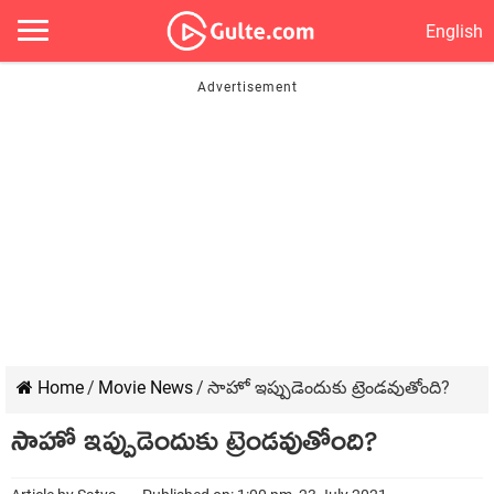
English
Home
/
Movie News
/
సాహో ఇప్పుడెందుకు ట్రెండవుతోంది?
సాహో ఇప్పుడెందుకు ట్రెండవుతోంది?