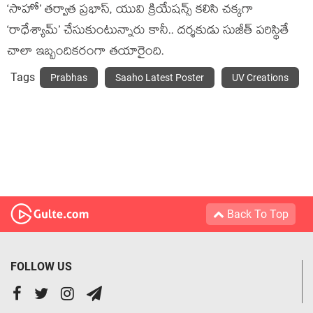
‘సాహో’ తర్వాత ప్రభాస్, యువి క్రియేషన్స్ కలిసి చక్కగా
‘రాధేశ్యామ్’ చేసుకుంటున్నారు కానీ.. దర్శకుడు సుజీత్ పరిస్థితే
చాలా ఇబ్బందికరంగా తయారైంది.
Tags
Prabhas
Saaho Latest Poster
UV Creations
Back To Top
FOLLOW US