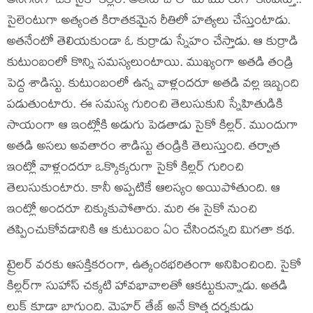
అనగనగా ఒక సైకో కిల్లర్. అతను చాలా మామూలుగా కనిపిస్తూ..
సైలెంటుగా అత్యంత కిరాతకమైన రీతిలో హత్యలు చేస్తుంటాడు.
అతనేంటో తెలియకుండా ఓ కుర్రాడు స్నేహం చేస్తాడు. ఆ కుర్రాడి
కుటుంబంలో కొన్ని సమస్యలుంటాయి. ముఖ్యంగా అతడి తండ్రి
పెద్ద శాడిస్టు. కుటుంబంలో ఉన్న వాళ్లందరూ అతడి వల్ల ఇబ్బంది
పడుతుంటారు. ఈ సమస్య గురించి తెలుసుకుని స్నేహితుడికి
సాయంగా ఆ ఇంట్లోకి అడుగు పెడతాడు సైకో కిల్లర్. ముందుగా
అతడి అసలు అవతారం శాడిస్టు తండ్రికి తెలుస్తుంది. తర్వాత
ఇంట్లో వాళ్లందరూ ఒక్కొక్కరుగా సైకో కిల్లర్ గురించి
తెలుసుకుంటారు. కానీ అప్పటికే ఆలస్యం అయిపోతుంది. ఆ
ఇంట్లో అందరూ చిక్కుకుపోతారు. మరి ఈ సైకో నుంచి
తప్పించుకోవడానికి ఆ కుటుంబం ఏం చేసిందన్నది మిగతా కథ.
ట్రైలర్ వరకు ఆసక్తికరంగా, ఉత్కంఠభరితంగా అనిపించింది. సైకో
కిల్లర్‌గా సుహాస్ చక్కటి హావభావాలతో ఆకట్టుకున్నాడు. అతడి
లుక్ కూడా బాగుంది. మెహర్ తేజ్ అనే కొత్త దర్శకుడు