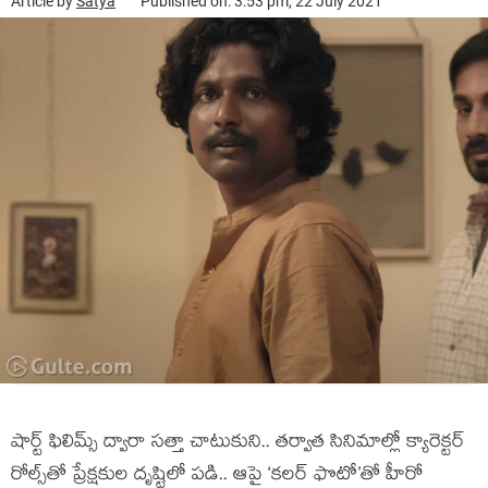
Article by
Satya
Published on: 3:53 pm, 22 July 2021
షార్ట్ ఫిలిమ్స్ ద్వారా సత్తా చాటుకుని.. తర్వాత సినిమాల్లో క్యారెక్టర్
రోల్స్‌తో ప్రేక్షకుల దృష్టిలో పడి.. ఆపై ‘కలర్ ఫొటో’తో హీరో