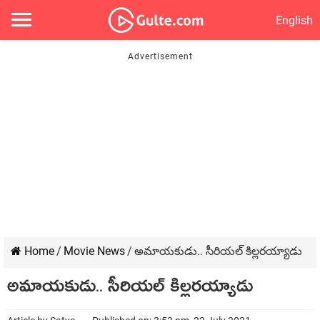
English
Home
/
Movie News
/
అమాయకుడు.. సీరియల్ కిల్లరయ్యాడు
అమాయకుడు.. సీరియల్ కిల్లరయ్యాడు