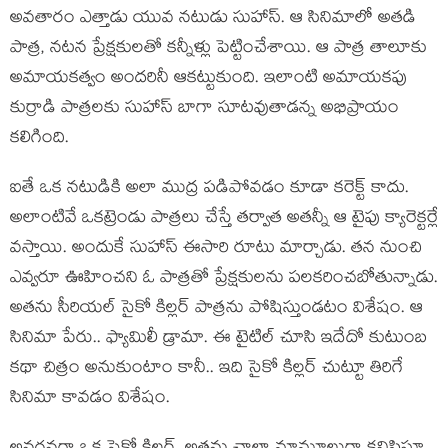
అవతారం ఎత్తాడు యువ నటుడు సుహాస్. ఆ సినిమాలో అతడి
పాత్ర, నటన ప్రేక్షకులతో కన్నీళ్లు పెట్టించేశాయి. ఆ పాత్ర తాలూకు
అమాయకత్వం అందరినీ ఆకట్టుకుంది. ఇలాంటి అమాయకపు
కుర్రాడి పాత్రలకు సుహాస్ బాగా సూటవుతాడన్న అభిప్రాయం
కలిగింది.
ఐతే ఒక నటుడికి అలా ముద్ర పడిపోవడం కూడా కరెక్ట్ కాదు.
అలాంటివే ఒకట్రెండు పాత్రలు చేస్తే తర్వాత అతన్నీ ఆ టైపు క్యారెక్టర్లే
వస్తాయి. అందుకే సుహాస్ ఈసారి రూటు మార్చాడు. తన నుంచి
ఎవ్వరూ ఊహించని ఓ పాత్రతో ప్రేక్షకులను పలకరించబోతున్నాడు.
అతను సీరియల్ సైకో కిల్లర్ పాత్రను పోషిస్తుండటం విశేషం. ఆ
సినిమా పేరు.. ఫ్యామిలీ డ్రామా. ఈ టైటిల్ చూసి ఇదేదో కుటుంబ
కథా చిత్రం అనుకుంటాం కానీ.. ఇది సైకో కిల్లర్ చుట్టూ తిరిగే
సినిమా కావడం విశేషం.