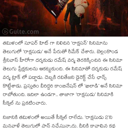
తమిళంలో సూపర్ హిట్ గా నిలిచిన ‘రాక్షసన్’ సినిమాను
తెలుగులో ‘రాక్షసుడు’ అనే పేరుతో రీమేక్ చేశారు. బెల్లంకొండ
శ్రీనివాస్ హీరోగా దర్శకుడు రమేష్ వర్మ తెరకెక్కించిన ఈ సినిమా
తెలుగు ప్రేక్షకులను ఆకట్టుకుంది. ఈ సినిమాతో దర్శకుడు రమేష్
వర్మ ట్రాక్ లో పడ్డాడు. దెబ్బకి రవితేజని డైరెక్ట్ చేసే ఛాన్స్
కొట్టేశాడు. ప్రస్తుతం వీరిద్దరి కాంబినేషన్ లో ‘ఖిలాడి’ అనే సినిమా
రాబోతుంది. ఇదిలా ఉండగా.. తాజాగా ‘రాక్షసుడు’ సినిమాకి
సీక్వెల్ ను ప్రకటించారు.
నిజానికి తమిళంలో అయితే సీక్వెల్ రాలేదు. ‘రాక్షసుడు 2’ని
మనవాళ్లే తెలుగులో ప్లాన్ నచ్చేస్తున్నారు. దీనికి కావాల్సిన కథ