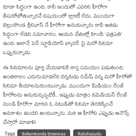
కూడా సిద్ధంగా ఉంది. కానీ ఇందులో ఎవరిని హీరోగా
తీసుకోబోతున్నారనే విషయంలో క్లారిటీ లేదు. ముందుగా
బెల్లంకొండ శ్రీనివాస్ నే హీరోగా అనుకున్నారు కానీ అతడు
సిద్ధంగా లేడని సమాచారం. ఆయన చేతుల్లో హిందీ ‘ఛత్రపతి’
ఉంది. అలానే పెన్ స్టూడియోస్ బ్యానర్ పై మరో సినిమా
ఒప్పుకున్నాడు.
ఈ సినిమాలను పూర్తి చేయడానికి కాస్త సమయం పడుతుంది.
అంతకాలం ఎదురుచూడలేక దర్శకుడు రమేష్ వర్మ మరో హీరోతో
సినిమా తీయాలనుకుంటున్నాడు. ముందుగా మీడియం రేంజ్
హీరోలను అనుకున్నప్పటికీ.. ఇప్పుడు మాత్రం కమెడియన్ రేంజ్
నుండి హీరోగా మారిన ఓ నటుడితో సినిమా తెరకెక్కించే
అవకాశం ఉందని అంటున్నారు. మరి ఆ హీరోని ఎప్పుడు అనౌన్స్
చేస్తారో చూడాలి!
Tags
Bellamkonda Sreenivas
Rakshasudu