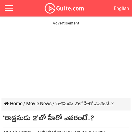
English
Home
/
Movie News
/
‘రాక్షసుడు 2’లో హీరో ఎవరంటే..?
‘రాక్షసుడు 2’లో హీరో ఎవరంటే..?