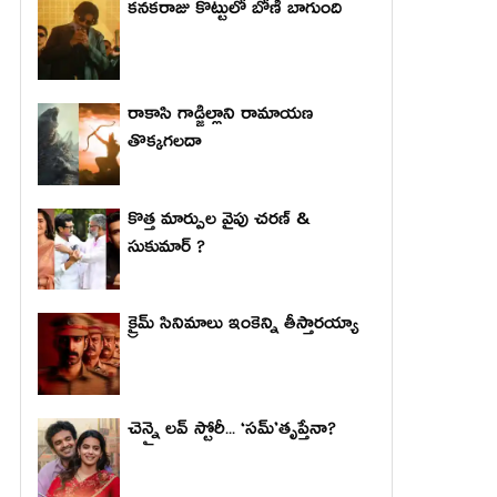
కనకరాజు కొట్టులో బోణీ బాగుంది
రాకాసి గాడ్జిల్లాని రామాయణ
తొక్కగలదా
కొత్త మార్పుల వైపు చరణ్ &
సుకుమార్ ?
క్రైమ్ సినిమాలు ఇంకెన్ని తీస్తారయ్యా
చెన్నై లవ్ స్టోరీ... ‘సమ్’తృప్తేనా?