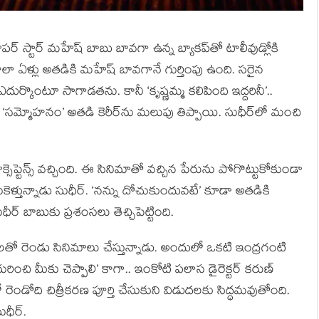
పర్ స్టార్ మహేష్ బాబు బావగా ఉన్న బ్యాకప్‌తో టాలీవుడ్లోకి
చాలా ఏళ్లు అతడికి మహేష్ బావగానే గుర్తింపు ఉంది. సరైన
ర్కొంటూ సాగాడతను. కానీ ‘కృష్ణమ్మ కలిపింది ఇద్దరినీ’..
‘సమ్మోహనం’ అతడి కెరీర్‌ను మలుపు తిప్పాయి. సుధీర్‌లో మంచి
క్సెప్టెన్స్ వచ్చింది. ఈ సినిమాతో వచ్చిన పేరును పోగొట్టుకోకుండా
ెళ్తున్నాడు సుధీర్. ‘నన్ను దోచుకుందువటే’ కూడా అతడికి
ధీర్ బాబుకు ప్రశంసలు తెచ్చిపెట్టింది.
లతో రెండు సినిమాలు చేస్తున్నాడు. అందులో ఒకటి ఇంద్రగంటి
రించి మీకు చెప్పాలి’ కాగా.. ఇంకోటి పలాస డైరెక్టర్ కరుణ్
లో రెండోది చిత్రీకరణ పూర్తి చేసుకుని విడుదలకు సిద్ధమవుతోంది.
ుధీర్.