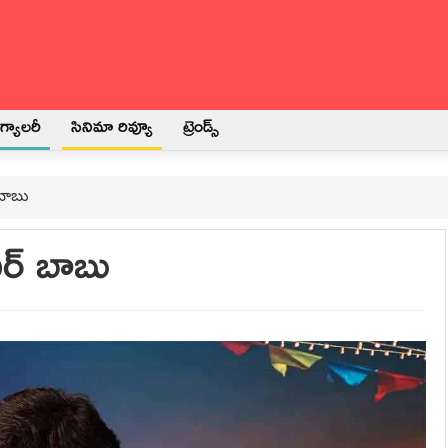
్యాలరీ
సినిమా రివ్యూ
ట్రెండ్స్
 బాబు
ర్ బాబు