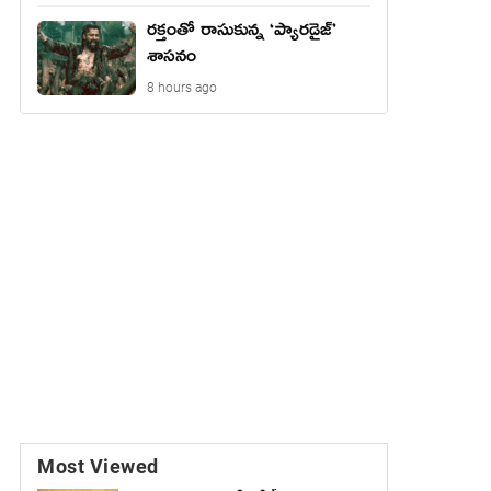
రక్తంతో రాసుకున్న ‘ప్యారడైజ్’
శాసనం
8 hours ago
Most Viewed