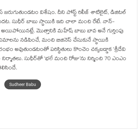
్ జరుగుతుండటం విశేషం. దీని పోస్ట్ రిలీజ్ శాటిలైట్, డిజిటల్
ందట. సుధీర్ బాబు స్థాయికి ఇది చాలా మంచి రేటే. నాన్-
వెన్ అయిపోయినట్లే. మొత్తానికి మహేష్ బాబు బావ అనే గుర్తింపు
మాలను నడిపించే, మంచి బిజినెస్ చేసుకునే స్థాయికి
ారంభం అవుతుండటంతో పరిస్థితులు కొంచెం చక్కబడ్డాక ‘శ్రీదేవి
నిర్మాతలు. సుధీర్‌తో ‘భలే మంచి రోజు’ను నిర్మించి 70 ఎంఎం
ెలిసిందే.
Sudheer Babu