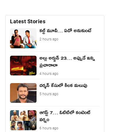
Latest Stories
కల్ట్ మూవీ… ఏదో అనుకుంటే
2 hours ago
అల్లు అర్జున్ 23… అప్పుడే ఇన్ని
ప్రచారాలా
4 hours ago
దర్శన్ కేసులో కీలక మలుపు
5 hours ago
ఆగస్ట్ 7… ఓటిటిలో కంటెంట్
వర్షం
6 hours ago