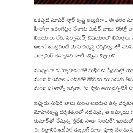
ఒకప్పటి సూపర్ స్టార్ కృష్ణ అల్లుడిగా.. ఈ తరం సూ
హీరోగా అరంగేట్రం చేశాడు సుధీర్ బాబు. కెరీర్లో 
విజయాలు లేక, పెర్ఫామెన్స్ విషయంలో విమర్శలు ఎదు
అలాగే ఇంద్రగంటి మోహనకృష్ణ దర్శకత్వంలో చేసిన 
పెర్ఫామర్ ఉన్నాడని చాటి చెప్పిన చిత్రాలివి.
ముఖ్యంగా ‘సమ్మోహనం’తో సుధీర్‌కు ప్రేక్షకుల్లో యా
మంచి సినిమాల ఎంపికతో కెరీర్‌ను ముందుకు తీసుక
మంచి ఫలితాన్నే ఇవ్వగా.. ‘వి’ ఫ్లాప్ అయినప్పటికీ సు
ఇప్పుడు సుధీర్ బాబు మంచి అభిరుచి ఉన్న దర్శకు
మోహనకృష్ణ దర్శకత్వంలో నటిస్తున్న ‘ఆ అమ్మాయి గు
కుమార్‌తో చేస్తున్న ‘శ్రీదేవి సొడా సెంటర్’. ఇందు
ఈ చిత్రానికి ఇటీవలే డబ్బింగ్ కూడా పూర్తి చేశాడు స