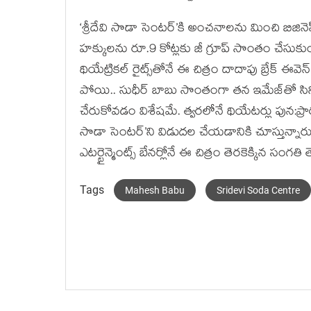
‘శ్రీదేవి సొడా సెంటర్’కి అంచనాలను మించి బిజినెస
హక్కులను రూ.9 కోట్లకు జీ గ్రూప్ సొంతం చేసుకు
థియేట్రికల్ రైట్స్‌తోనే ఈ చిత్రం దాదాపు బ్రేక్ ఈ
పోయి.. సుధీర్ బాబు సొంతంగా తన ఇమేజ్‌తో సిని
చేరుకోవడం విశేషమే. త్వరలోనే థియేటర్లు పున:ప్ర
సొడా సెంటర్’ని విడుదల చేయడానికి చూస్తున్నారు 
ఎటర్టైన్మెంట్స్ బేనర్లోనే ఈ చిత్రం తెరకెక్కిన సంగతి త
Tags
Mahesh Babu
Sridevi Soda Centre