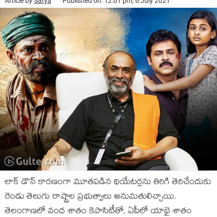
Article by
Satya
Published on: 12:01 pm, 6 July 2021
లాక్ డౌన్ కారణంగా మూతపడిన థియేటర్లను తిరిగి తెరిచేందుకు
రెండు తెలుగు రాష్ట్రాల ప్రభుత్వాలు అనుమతులిచ్చాయి.
తెలంగాణలో వంద శాతం కెపాసిటీతో, ఏపీలో యాభై శాతం