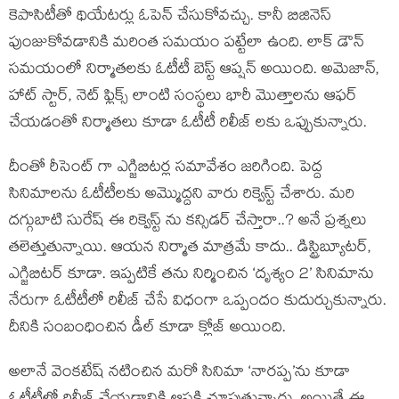
కెపాసిటీతో థియేటర్లు ఓపెన్ చేసుకోవచ్చు. కానీ బిజినెస్
పుంజుకోవడానికి మరింత సమయం పట్టేలా ఉంది. లాక్ డౌన్
సమయంలో నిర్మాతలకు ఓటీటీ బెస్ట్ ఆప్షన్ అయింది. అమెజాన్,
హాట్ స్టార్, నెట్ ఫ్లిక్స్ లాంటి సంస్థలు భారీ మొత్తాలను ఆఫర్
చేయడంతో నిర్మాతలు కూడా ఓటీటీ రిలీజ్ లకు ఒప్పుకున్నారు.
దీంతో రీసెంట్ గా ఎగ్జిబిటర్ల సమావేశం జరిగింది. పెద్ద
సినిమాలను ఓటీటీలకు అమ్మొద్దని వారు రిక్వెస్ట్ చేశారు. మరి
దగ్గుబాటి సురేష్ ఈ రిక్వెస్ట్ ను కన్సిడర్ చేస్తారా..? అనే ప్రశ్నలు
తలెత్తుతున్నాయి. ఆయన నిర్మాత మాత్రమే కాదు.. డిస్ట్రిబ్యూటర్,
ఎగ్జిబిటర్ కూడా. ఇప్పటికే తను నిర్మించిన ‘దృశ్యం 2’ సినిమాను
నేరుగా ఓటీటీలో రిలీజ్ చేసే విధంగా ఒప్పందం కుదుర్చుకున్నారు.
దీనికి సంబంధించిన డీల్ కూడా క్లోజ్ అయింది.
అలానే వెంకటేష్ నటించిన మరో సినిమా ‘నారప్ప’ను కూడా