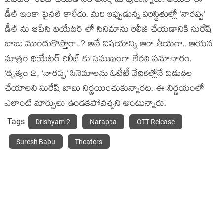
ఓటీటీలో రిలీజ్ చేయడానికి ఆసక్తి చూపుతున్నారు. అయితే ఈ
డీల్ ఇంకా ఫైనల్ కాలేదు. మరి ఇప్పుడున్న పరిస్థితుల్లో ‘నారప్ప’
డీల్ ను ఆపేసి థియేటర్ లో సినిమాను రిలీజ్ చేయడానికి సురేష్
బాబు ముందుకొస్తారా..? అనే విషయాన్ని ఆరా తీయగా.. ఆయన
మాత్రం థియేటర్ రిలీజ్ కు సముఖంగా లేరని సమాచారం.
‘దృశ్యం 2’, ‘నారప్ప’ సినెమాలను ఓటీటీ వేదికల్లోనే విడుదల
చేయాలని సురేష్ బాబు నిర్ణయించుకున్నారట. ఈ నిర్ణయంలో
ఎలాంటి మార్పులు ఉండకపోవచ్చని అంటున్నారు.
Tags
Drishyam 2
Narappa
OTT Release
Suresh Babu
Theaters