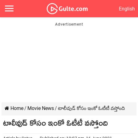
English
Home
/
Movie News
/
టాలీవుడ్ కోసం ఇంకో ఓటీటీ వస్తోంది
టాలీవుడ్ కోసం ఇంకో ఓటీటీ వస్తోంది