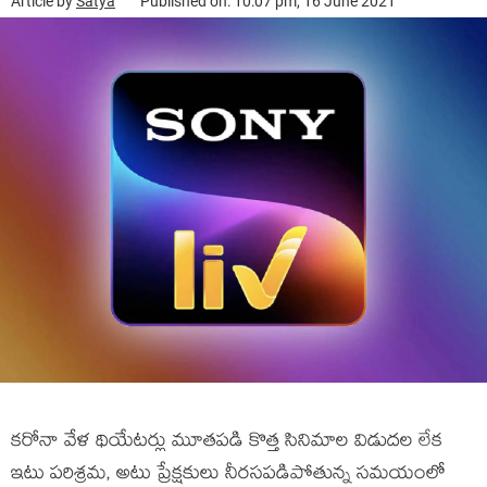
Article by
Satya
Published on: 10:07 pm, 16 June 2021
క‌రోనా వేళ థియేట‌ర్లు మూత‌ప‌డి కొత్త సినిమాల విడుద‌ల లేక
ఇటు ప‌రిశ్ర‌మ‌, అటు ప్రేక్ష‌కులు నీర‌స‌ప‌డిపోతున్న స‌మయంలో