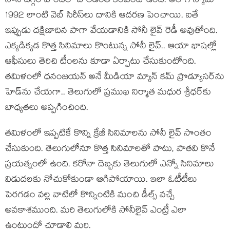
సోనీ ద‌గ్గ‌ర హిందీలో బోలెడంత కంటెంట్ ఉంది. అలాగే స్కామ్
1992 లాంటి వెబ్ సిరీస్‌లు దానికి ఆద‌ర‌ణ పెంచాయి. ఐతే
ఇప్పుడు ద‌క్షిణాదిన పాగా వేయ‌డానికి సోనీ లైవ్ రెడీ అవుతోంది.
ఎక్క‌డిక్క‌డ కొత్త సినిమాలు కొంటున్న సోనీ లైవ్.. ఆయా భాష‌ల్లో
ఆఫీసులు తెరిచి టీంల‌ను కూడా ఏర్పాటు చేసుకుంటోంది.
త‌మిళంలో ధ‌నంజ‌య‌న్ అనే మీడియా మ్యాన్ క‌మ్ ప్రొడ్యూస‌ర్‌ను
హెడ్‌ను చేయ‌గా.. తెలుగులో ప్ర‌ముఖ నిర్మాత మ‌ధుర శ్రీధ‌ర్‌కు
బాధ్య‌తలు అప్ప‌గించింది.
త‌మిళంలో ఇప్ప‌టికే కొన్ని క్రేజీ సినిమాల‌ను సోనీ లైవ్ సొంతం
చేసుకుంది. తెలుగులోనూ కొత్త సినిమాల‌తో పాటు, పాత‌వి కొనే
ప్ర‌య‌త్నంలో ఉంది. క‌రోనా దెబ్బ‌కు తెలుగులో ఎన్నో సినిమాలు
విడుద‌ల‌కు నోచుకోకుండా ఆగిపోయాయి. ఇలా ఓటీటీలు
పెర‌గ‌డం వ‌ల్ల‌ వాటిలో కొన్నింటికి మంచి డీల్స్ వ‌చ్చే
అవ‌కాశ‌ముంది. మ‌రి తెలుగులోకి సోనీలైవ్ ఎంట్రీ ఎలా
ఉంటుందో చూడాలి మ‌రి.