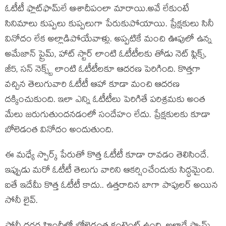
ఓటీటీ ఫ్లాట్‌ఫామ్‌లే ఆశాదీపంలా మారాయి.అవే లేకుంటే
సినిమాలు కుప్ప‌లు కుప్ప‌లుగా పేరుకుపోయాయి. ప్రేక్ష‌కులు సినీ
వినోదం లేక అల్లాడిపోయేవాళ్లు. అప్ప‌టికే మంచి ఊపులో ఉన్న
అమేజాన్ ప్రైమ్‌, హాట్ స్టార్ లాంటి ఓటీటీల‌కు తోడు నెట్ ఫ్లిక్స్,
జీ5, స‌న్ నెక్స్ట్ లాంటి ఓటీటీల‌కూ ఆద‌ర‌ణ పెరిగింది. కొత్త‌గా
వ‌చ్చిన తెలుగువారి ఓటీటీ ఆహా కూడా మంచి ఆద‌ర‌ణ
ద‌క్కించుకుంది. ఇలా ఎన్ని ఓటీటీలు పెరిగితే ప‌రిశ్ర‌మ‌కు అంత
మేలు జ‌రుగుతుంద‌న‌డంలో సందేహం లేదు. ప్రేక్ష‌కుల‌కు కూడా
బోలెడంత వినోదం అందుతుంది.
ఈ మ‌ధ్యే స్పార్క్ పేరుతో కొత్త ఓటీటీ కూడా రావ‌డం తెలిసిందే.
ఇప్పుడు మ‌రో ఓటీటీ తెలుగు వారిని ఆక‌ర్షించేందుకు సిద్ధ‌మైంది.
ఐతే ఇదేమీ కొత్త ఓటీటీ కాదు.. ఉత్త‌రాదిన బాగా పాపుల‌ర్ అయిన
సోనీ లైవ్.