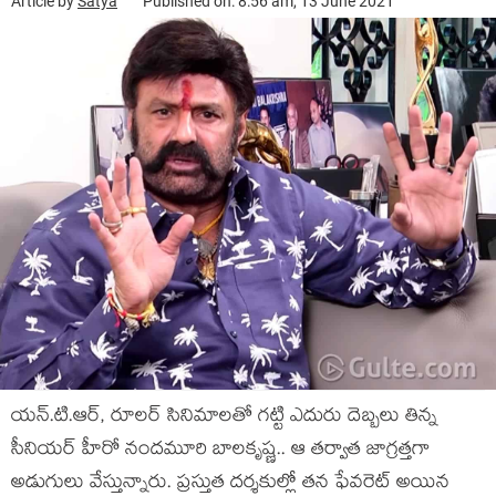
Article by
Satya
Published on: 8:56 am, 13 June 2021
య‌న్.టి.ఆర్, రూల‌ర్ సినిమాల‌తో గ‌ట్టి ఎదురు దెబ్బ‌లు తిన్న
సీనియ‌ర్ హీరో నంద‌మూరి బాల‌కృష్ణ.. ఆ త‌ర్వాత జాగ్ర‌త్త‌గా
అడుగులు వేస్తున్నారు. ప్ర‌స్తుత ద‌ర్శ‌కుల్లో త‌న ఫేవ‌రెట్ అయిన