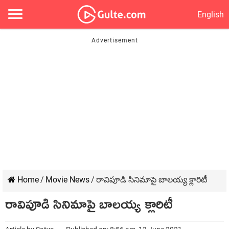
English
Home
/
Movie News
/
రావిపూడి సినిమాపై బాల‌య్య క్లారిటీ
రావిపూడి సినిమాపై బాల‌య్య క్లారిటీ