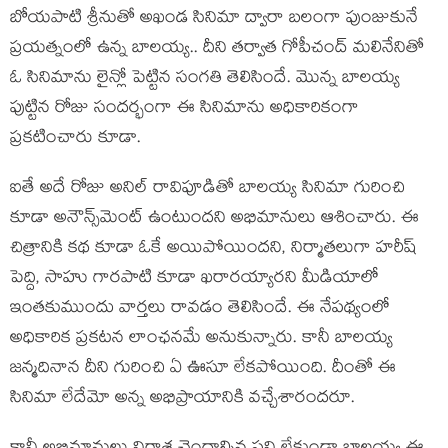
బోయ‌పాటి శ్రీనుతో అఖండ సినిమా ద్వారా బ‌లంగా పుంజుకునే
ప్ర‌య‌త్నంలో ఉన్న బాల‌య్య‌.. దీని త‌ర్వాత గోపీచంద్ మ‌లినేనితో
ఓ సినిమాను లైన్లో పెట్టిన సంగతి తెలిసిందే. మొన్న బాల‌య్య
పుట్టిన రోజు సంద‌ర్భంగా ఈ సినిమాను అధికారికంగా
ప్ర‌క‌టించారు కూడా.
ఐతే అదే రోజు అనిల్ రావిపూడితో బాల‌య్య సినిమా గురించి
కూడా అనౌన్స్‌మెంట్ ఉంటుంద‌ని అభిమానులు ఆశించారు. ఈ
చిత్రానికి క‌థ కూడా ఓకే అయిపోయింద‌ని, నిర్మాత‌లుగా హ‌రీష్
పెద్ది, సాహు గారపాటి కూడా ఖ‌రార‌య్యార‌ని మీడియాలో
ఇంత‌కుముందు వార్త‌లు రావ‌డం తెలిసిందే. ఈ నేప‌థ్యంలో
అధికారిక ప్ర‌క‌ట‌న లాంఛ‌న‌మే అనుకున్నారు. కానీ బాల‌య్య
జ‌న్మ‌దినాన దీని గురించి ఏ ఊసూ లేక‌పోయింది. దీంతో ఈ
సినిమా లేదేమో అన్న అభిప్రాయానికి వ‌చ్చేశారంద‌రూ.