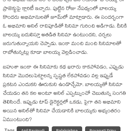
కానీ అభిమానులు నిరాశ చెందాల్సిన ప‌ని లేకుండా బాల‌య్య ఈ
ప్రాజెక్టుపై క్లారిటీ ఇచ్చారు. పుట్టిన రోజు నేప‌థ్యంలో బాల‌య్య
కొంద‌రు అభిమానుల‌తో జూమ్‌లో మాట్లాడారు. ఈ సంద‌ర్భంగా
ఓ అభిమాని అనిల్ రావిపూడితో సినిమా గురించి అడిగాడు. దీనికి
బాల‌య్య బ‌దులిస్తూ అత‌డిత సినిమా ఉంటుంద‌ని, చర్చ‌లు
జ‌రుగుతున్నాయ‌ని చెప్పాడు. ఇంకా మంచి మంచి సినిమాల‌తో
రాబోతున్న‌ట్లు కూడా బాల‌య్య వెల్ల‌డించాడు.
బ‌హుశా ఇంకా ఈ సినిమాకు క‌థ ఖ‌రారు కాక‌పోవ‌డం, ఎప్పుడు
సినిమా మొద‌లుపెట్టాల‌న్న స్ప‌ష్ట‌త లేక‌పోవ‌డం వ‌ల్ల ఇప్పుడే
ప్ర‌క‌ట‌న ఎందుకని ఊరుకుని ఉండొచ్చేమో. బాల‌య్య‌తో సినిమా
చేయ‌డం త‌న క‌ల అంటూ అనిల్ ఎప్ప‌ట్నుంచో చెబుతున్న సంగతి
తెలిసిందే. ఇప్పుడు టాప్ డైరెక్ట‌ర్ల‌లో ఒక‌డు, పైగా త‌న అభిమాని
అయిన అనిల్‌తో సినిమా చేయ‌డానికి బాల‌య్య‌కు అభ్యంత‌రం
ఏముంటుంది?
Tags
Anil Ravipudi
Balakrishna
Boyapati Srinu