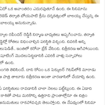
ంచి ఏదో ఒక అవాంత‌రం ఎదుర‌వుతూనే ఉంది. ఈ సినిమాను
 లెజెడ్ త‌ర్వాత బోయ‌పాటి శ్రీను ద‌ర్శ‌క‌త్వంలో బాల‌య్య చేస్తున్న ఈ
ి బాల‌య్య అనుకున్నాడు.
్యాల ర‌వీందర్ రెడ్డికి నిర్మాణ బాధ్య‌తలు అప్ప‌గించారు. త‌ర్వాత
ో కోత‌లు విధించాల్సిన ప‌రిస్థితి వ‌చ్చింది. చివ‌రికి అన్ని
ెడితే.. ఇంత‌లో క‌రోనా బ్రేక్ వేసింది. చిత్రీక‌ర‌ణ ఆగిపోయింది.
 షూటింగ్ మొద‌లుపెట్ట‌డానికి ఎవ‌రికి వాళ్లు స‌న్నాహాలు
ంలో ఉంది.
‌తి తెలిసిందే. దాని కోసం ఒక పెక్యుల‌ర్ గెట‌ప్‌లోకి మారాడు
ే ఆ పాత్ర తాలూకు చిత్రీక‌ర‌ణ అంతా వార‌ణాసిలో చేయాల్సి ఉంది.
ిపే ప‌రిస్థితులు రావ‌డానికి చాలా నెల‌లు ప‌ట్టేట్లుంది. ఈ ఏడాది
తో పాటు మ‌రికొన్ని ఉత్త‌రాది ప్రాంతాల్లోనూ ఈ చిత్రం
ే అనుమ‌తులు రాక‌పోవ‌చ్చ‌ని తెలుస్తోంది. ఈ నేప‌థ్యంలో సినిమా