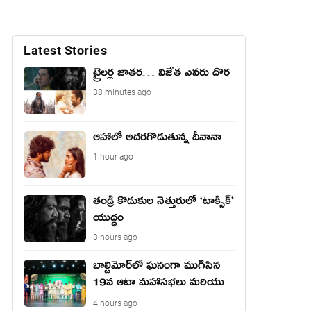
Latest Stories
ట్రైలర్ల జాతర… విజేత ఎవరు దొర
38 minutes ago
ఆహాలో అదరగొడుతున్న దీవానా
1 hour ago
తండ్రీ కొడుకుల నెత్తురులో ‘టాక్సిక్’
యుద్ధం
3 hours ago
బాల్టిమోర్‌లో ఘనంగా ముగిసిన
19వ ఆటా మహాసభలు మరియు
యువజన సదస్సు
4 hours ago