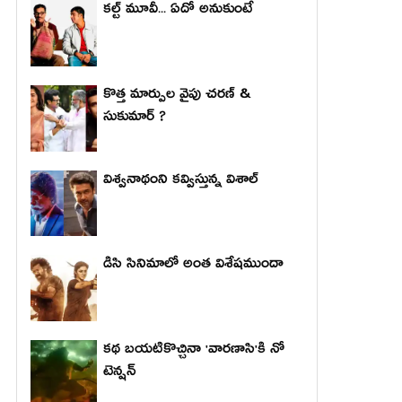
కల్ట్ మూవీ... ఏదో అనుకుంటే
కొత్త మార్పుల వైపు చరణ్ &
సుకుమార్ ?
విశ్వనాథంని కవ్విస్తున్న విశాల్
డిసి సినిమాలో అంత విశేషముందా
కథ బయటికొచ్చినా 'వారణాసి'కి నో
టెన్షన్