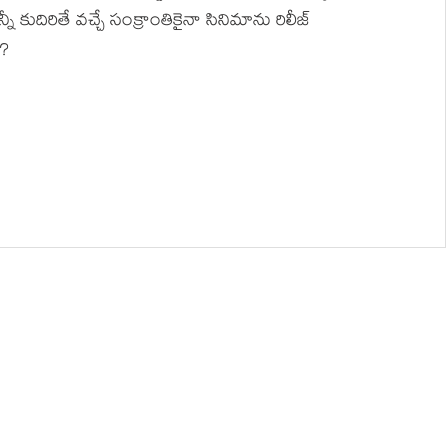
నీ కుదిరితే వ‌చ్చే సంక్రాంతికైనా సినిమాను రిలీజ్
ో?