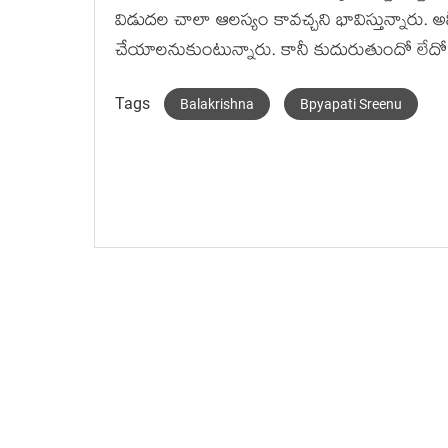
విడుద‌ల చాలా ఆల‌స్యం కావ‌చ్చ‌ని భావిస్తున్నారు. అన్
చేయాల‌నుకుంటున్నారు. కానీ కుదురుతుందో లేద
Tags
Balakrishna
Bpyapati Sreenu