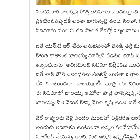
నంద‌మూరి బాల‌కృష్ణ కొత్త సినిమాకు మొద‌ట్ను
ప్ర‌క‌టించిన‌ప్ప‌టికీ అంతా బాగున్న‌ట్లే ఉంది. సింహా,
సిన‌మాను ముందు త‌న సొంత బేన‌ర్లో నిర్మించాల‌న
ఐతే య‌న్.టి.ఆర్ చేదు అనుభ‌వంతో వెన‌క్కి త‌గ్గి మిర
కొంత కాలానికి బాల‌య్య మార్కెట్ ప‌డ‌టం చూసి బ‌డ్జెట్ల
ఇబ్బందుల‌నూ అధిగమించి సినిమా చిత్రీక‌ర‌ణ మొద‌లుప
ఐతే లాక్ డౌన్ నిబంధ‌న‌లు స‌డలిస్తే మిగ‌తా చిత్రాల
చేసుకుంటుండ‌గా.. బాల‌య్య టీం మాత్రం సందిగ్ధ
ఈ సినిమాలో బాల‌య్య అఘోరా పాత్ర పోషిస్తున్న సంగ
బాల‌య్య‌. దీని వెనుక కొన్ని నెల‌ల కృషి ఉంది. ఐత
వేరే రాష్ట్రాల‌కు వెళ్లి వంద‌ల మందితో చిత్రీక‌రణ జ‌ర
అందుకు అవకాశం ఉంటుందా అన్న‌ది సందేహ‌మే. కాశి
షూటింగ్ చేయాల్సి ఉంది. మ‌రి అక్క‌డ ఇప్పుడిప్పుడ