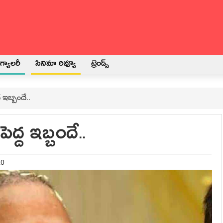
్యాలరీ
సినిమా రివ్యూ
ట్రెండ్స్
 ఇబ్బందే..
ద్ద ఇబ్బందే..
20