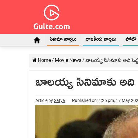
సినిమా వార్తలు
రాజకీయ వార్తలు
ఫోటో గ
Home
/
Movie News
/
బాల‌య్య సినిమాకు అది పెద్ద
బాల‌య్య సినిమాకు అది పె
Article by
Satya
Published on: 1:26 pm, 17 May 20