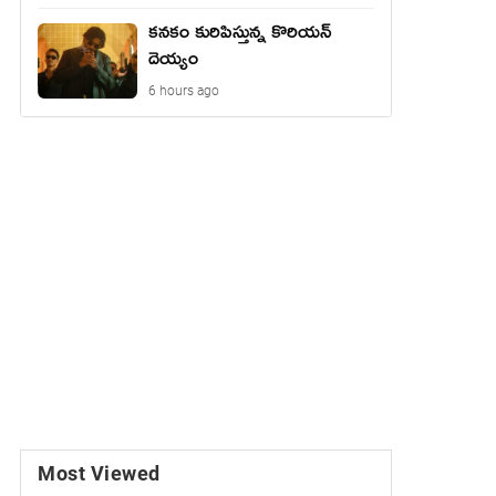
కనకం కురిపిస్తున్న కొరియన్
దెయ్యం
6 hours ago
Most Viewed