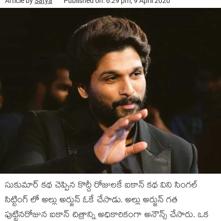
Article by
Satya
Published on: 6:29 pm, 9 April 2020
సుకుమార్ కథ చెప్పిన కొద్దీ రోజులకే ఐకాన్ కథ విని సింగల్
సిట్టింగ్ లో అల్లు అర్జున్ ఓకే చేసాడు. అల్లు అర్జున్ గత
పుట్టినరోజున ఐకాన్ చిత్రాన్ని అధికారికంగా అనౌన్స్ చేసారు. ఒక