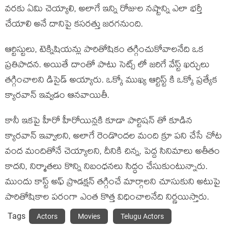
వరకు ఏమి చెయ్యాలి, అలాగే ఇన్ని రోజుల నష్టాన్ని ఎలా భర్తీ
చేయాలి అనే దానిపై కసరత్తు జరగనుంది.
ఆర్టిస్టులు, టెక్నిషియన్లు పారితోషికం తగ్గించుకోవాలనేది ఒక
ప్రతిపాదన. అయితే దాంతో పాటు సెట్స్ లో జరిగే వేస్ట్ ఖర్చులు
తగ్గించాలని డిసైడ్ అయ్యారు. ఒక్కో ముఖ్య ఆర్టిస్ట్ కి ఒక్కో ప్రత్యేక
క్యారవాన్ ఇవ్వడం ఆనవాయితీ.
కానీ ఇకపై హీరో హీరోయిన్లకి కూడా పార్టిషన్ తో కూడిన
క్యారవాన్ ఇవ్వాలని, అలాగే రెండొందల మంది క్రూ పని చేసే చోట
వంద మందితోనే చెయ్యాలని, దీనికి చిన్న, పెద్ద సినిమాలు అతీతం
కాదని, నిర్మాతలు కొన్ని నిబంధనలు సిద్ధం చేసుకుంటున్నారు.
ముందు కాస్ట్ అఫ్ ప్రొడక్షన్ తగ్గించే మార్గాలని చూసుకుని అటుపై
పారితోషికాల పరంగా ఎంత కొత్త విధించాలనేది నిర్ణయిస్తారు.
Tags
Actors
Movies
Telugu Actors