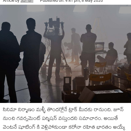
Article by
Suman
Published on: 9:41 pm, 8 May 2020
సినిమా నిర్మాణం మళ్ళీ తొందర్లోనే ట్రాక్ మీదకు రానుంది. జూన్
నుంచి గవర్నమెంట్ పర్మిషన్ వస్తుందని సమాచారం. అయితే
వెంటనే షూటింగ్ కి వెళ్లిపోకుండా కరోనా రహిత భారతం అయ్యే