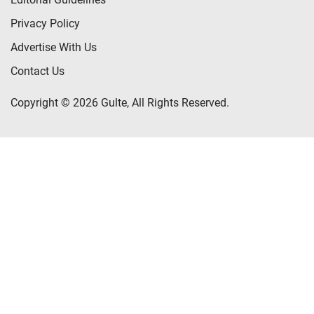
Privacy Policy
Advertise With Us
Contact Us
Copyright © 2026 Gulte, All Rights Reserved.