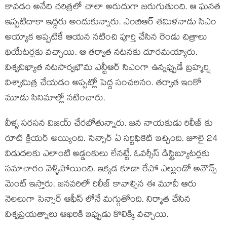
కావడం అనేది చరిత్రలో చాలా అరుదుగా జరుగుతుంది. ఆ ఘనత
ఇప్పటిదాకా ఇద్దరు అందుకున్నారు. ఎంజిఆర్ తమిళనాడు సిఎం
అయ్యాక అప్పటికే ఆయన నటించి పూర్తి చేసిన రెండు చిత్రాలు
థియేటర్లకు వచ్చాయి. ఆ తర్వాత నటనకు దూరమయ్యారు.
విశ్వవిఖ్యాత నటసార్వభౌమ ఎన్టీఆర్ సిఎంగా ఉన్నప్పుడే బ్రహ్మర్షి
విశ్వామిత్ర చేయడం అప్పట్లో పెద్ద సంచలనం. తర్వాత ఇంకో
మూడు సినిమాల్లో నటించారు.
వీళ్ళ సరసన విజయ్ చేరబోతున్నారు. జన నాయకుడు రిలీజ్ కు
రూట్ క్లియర్ అయ్యింది. సెన్సార్ ఏ సర్టిఫికెట్ ఇచ్చింది. జూలై 24
విడుదలకు ఎలాంటి అడ్డంకులు లేనట్టే. ఓవర్సీస్ డిస్ట్రిబ్యూటర్లకు
సమాచారం వెళ్ళిపోయింది. ఇక్కడ కూడా రేపో ఎల్లుండో అనౌన్స్
మెంట్ ఇస్తారు. జనవరిలో రిలీజ్ కావాల్సిన ఈ మూవీ ఆరు
నెలలుగా సెన్సార్ ఆఫీస్ లోనే మగ్గుతోంది. నిర్మాత చేసిన
విశ్వప్రయత్నాలు ఆఖరికి ఇప్పుడు కొలిక్కి వచ్చాయి.