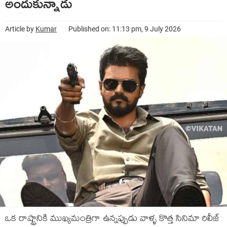
అందుకున్నాడు
Article by
Kumar
Published on: 11:13 pm, 9 July 2026
ఒక రాష్ట్రానికి ముఖ్యమంత్రిగా ఉన్నప్పుడు వాళ్ళ కొత్త సినిమా రిలీజ్