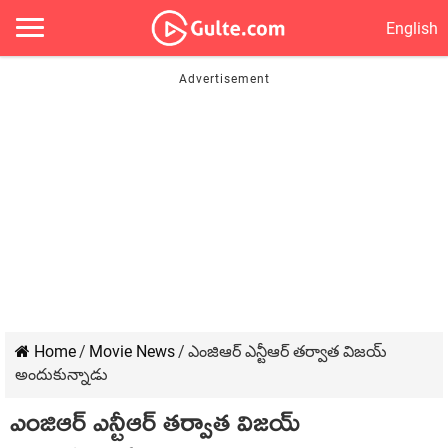
English
Home
/
Movie News
/
ఎంజిఆర్ ఎన్టీఆర్ తర్వాత విజయ్
అందుకున్నాడు
ఎంజిఆర్ ఎన్టీఆర్ తర్వాత విజయ్