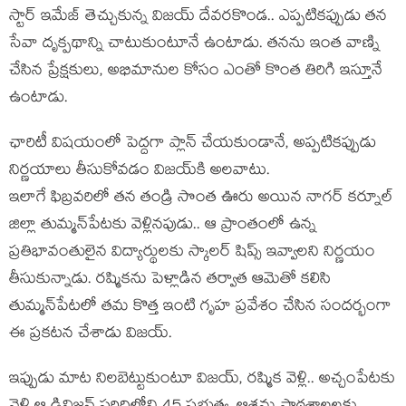
స్టార్ ఇమేజ్ తెచ్చుకున్న విజయ్ దేవరకొండ.. ఎప్పటికప్పుడు తన
సేవా దృక్పథాన్ని చాటుకుంటూనే ఉంటాడు. తనను ఇంత వాణ్ని
చేసిన ప్రేక్షకులు, అభిమానుల కోసం ఎంతో కొంత తిరిగి ఇస్తూనే
ఉంటాడు.
ఛారిటీ విషయంలో పెద్దగా ప్లాన్ చేయకుండానే, అప్పటికప్పుడు
నిర్ణయాలు తీసుకోవడం విజయ్‌కి అలవాటు.
ఇలాగే ఫిబ్రవరిలో తన తండ్రి సొంత ఊరు అయిన నాగర్ కర్నూల్
జిల్లా తుమ్మన్‌పేటకు వెళ్లినపుడు.. ఆ ప్రాంతంలో ఉన్న
ప్రతిభావంతులైన విద్యార్థులకు స్కాలర్ షిప్స్ ఇవ్వాలని నిర్ణయం
తీసుకున్నాడు. రష్మికను పెళ్లాడిన తర్వాత ఆమెతో కలిసి
తుమ్మన్‌పేటలో తమ కొత్త ఇంటి గృహ ప్రవేశం చేసిన సందర్భంగా
ఈ ప్రకటన చేశాడు విజయ్.
ఇప్పుడు మాట నిలబెట్టుకుంటూ విజయ్, రష్మిక వెళ్లి.. అచ్చంపేటకు