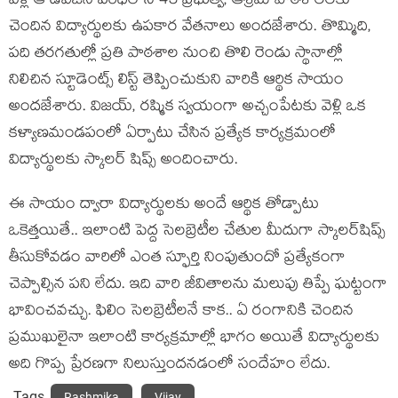
వెళ్లి ఆ డివిజన్‌ పరిధిలోని 45 ప్రభుత్వ, ఆశ్రమ పాఠశాలలకు
చెందిన విద్యార్థులకు ఉపకార వేతనాలు అందజేశారు. తొమ్మిది,
పది తరగతుల్లో ప్రతి పాఠశాల నుంచి తొలి రెండు స్థానాల్లో
నిలిచిన స్టూడెంట్స్ లిస్ట్ తెప్పించుకుని వారికి ఆర్థిక సాయం
అందజేశారు. విజయ్, రష్మిక స్వయంగా అచ్చంపేటకు వెళ్లి ఒక
కళ్యాణమండపంలో ఏర్పాటు చేసిన ప్రత్యేక కార్యక్రమంలో
విద్యార్థులకు స్కాలర్ షిప్స్ అందించారు.
ఈ సాయం ద్వారా విద్యార్థులకు అందే ఆర్థిక తోడ్పాటు
ఒకెత్తయితే.. ఇలాంటి పెద్ద సెలబ్రెటీల చేతుల మీదుగా స్కాలర్‌షిప్స్
తీసుకోవడం వారిలో ఎంత స్ఫూర్తి నింపుతుందో ప్రత్యేకంగా
చెప్పాల్సిన పని లేదు. ఇది వారి జీవితాలను మలుపు తిప్పే ఘట్టంగా
భావించవచ్చు. ఫిలిం సెలబ్రెటీలనే కాక.. ఏ రంగానికి చెందిన
ప్రముఖులైనా ఇలాంటి కార్యక్రమాల్లో భాగం అయితే విద్యార్థులకు
అది గొప్ప ప్రేరణగా నిలుస్తుందనడంలో సందేహం లేదు.
Tags
Rashmika
Vijay