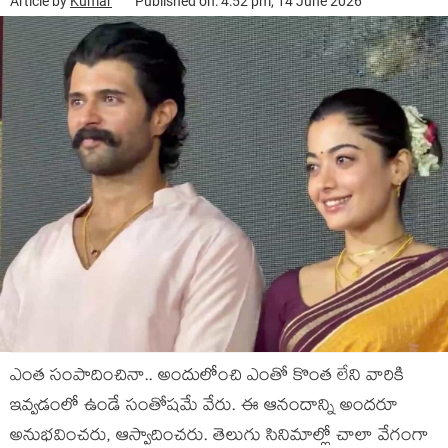
Article by
Kumar
Published on: 4:52 pm, 14 June 2026
ఎంత సంపాదించినా.. అందులోంచి ఎంతో కొంత లేని వారికి
ఇవ్వడంలో ఉండే సంతోషమే వేరు. ఈ ఆనందాన్ని అందరూ
అనుభవించరు, ఆస్వాదించరు. తెలుగు సినిమాల్లో చాలా వేగంగా