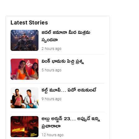
Latest Stories
జడల్ జమానా మీద మిశ్రమ
స్పందనా
2 hours ago
వింక్ భామకు పిచ్చి ప్రశ్న
5 hours ago
కల్ట్ మూవీ… ఏదో అనుకుంటే
9 hours ago
అల్లు అర్జున్ 23… అప్పుడే ఇన్ని
ప్రచారాలా
12 hours ago