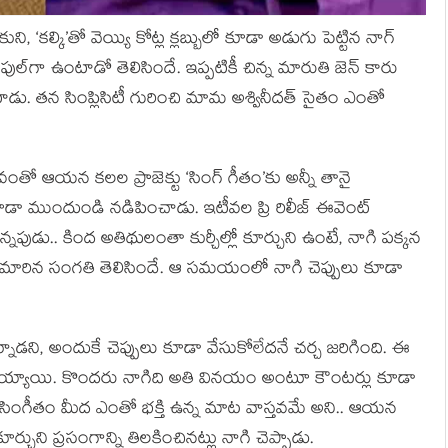
ని, ‘కల్కి’తో వెయ్యి కోట్ల క్లబ్బులో కూడా అడుగు పెట్టిన నాగ్
ల్‌గా ఉంటాడో తెలిసిందే. ఇప్పటికీ చిన్న మారుతి జెన్ కారు
ంటాడు. తన సింప్లిసిటీ గురించి మామ అశ్వినీదత్ సైతం ఎంతో
రవంతో ఆయన కలల ప్రాజెక్టు ‘సింగ్ గీతం’కు అన్నీ తానై
ూడా ముందుండి నడిపించాడు. ఇటీవల ప్రి రిలీజ్ ఈవెంట్
ున్నపుడు.. కింద అతిథులంతా కుర్చీల్లో కూర్చుని ఉంటే, నాగి పక్కన
మారిన సంగతి తెలిసిందే. ఆ సమయంలో నాగి చెప్పులు కూడా
నాడని, అందుకే చెప్పులు కూడా వేసుకోలేదనే చర్చ జరిగింది. ఈ
య్యాయి. కొందరు నాగిది అతి వినయం అంటూ కౌంటర్లు కూడా
ు సింగీతం మీద ఎంతో భక్తి ఉన్న మాట వాస్తవమే అని.. ఆయన
కూర్చుని ప్రసంగాన్ని తిలకించినట్లు నాగి చెప్పాడు.