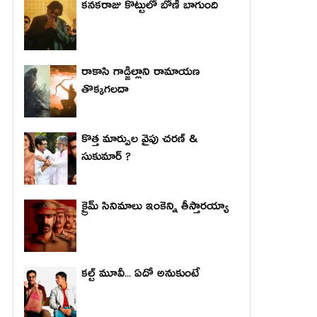
కనకరాజు కొట్టులో బోణీ బాగుంది
రాకాసి గాడ్జిల్లాని రామాయణ
తొక్కగలదా
కొత్త మార్పుల వైపు చరణ్ &
సుకుమార్ ?
క్రైమ్ సినిమాలు ఇంకెన్ని తీస్తారయ్యా
కల్ట్ మూవీ... ఏదో అనుకుంటే