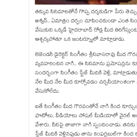
తక్కువ సినిమాలతోనే గొప్ప దర్శకుడిగా పేరు తెచ్చుకు
అశ్విన్.. ఏమాత్రం దర్పం చూపించకుండా ఎంత సింపు
వేసుకుని ఒక్కడే హైదరాబాద్ రోడ్ల మీద తిరిగేస్తు
ఆశ్చర్యపోతూ ఒక ఇంటర్వ్యూలో మాట్లాడాడు.
లెజెండరీ డైరెక్టర్ సింగీతం శ్రీనివాసరావు మీద గౌ
వ్యవహరించిన నాగి.. ఈ సినిమాను ప్రమోషన్లను క
సందర్భంగా సింగీతం స్టేజ్ మీదికి వెళ్లి, మాట్లాడుత
నేల మీద నేల మీద కూర్చోవడం చర్చనీయాంశంగా 
వేసుకోలేదు.
ఐతే సింగీతం మీద గౌరవంతోనే నాగి కింద కూర్చున్
ఫొటోలు, వీడియోలు సోషల్ మీడియాలో వైరల్ అ
వేశారు. దీనిపై తాజాగా నాగి స్పందించాడు. తనక
స్టేజ్ మీదికి వెళ్లినపుడు తాను కంఫర్టబుల్‌గా కింద 