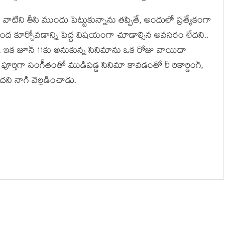
, వాటిని తీసి ముందు పెట్టుకున్నాను తప్పితే, అందులో ప్రత్యేకంగా
ను కింద కూర్చోవడాన్ని పెద్ద విషయంగా చూడాల్సిన అవసరం లేదని..
నాగి. ఇక జూన్ 11కు అనుకున్న సినిమాను ఒక రోజు వాయిదా
్తిగా సంగీతంతో ముడిపడ్డ సినిమా కావడంతో రీ రికార్డింగ్,
ందని నాగి వెల్లడించాడు.