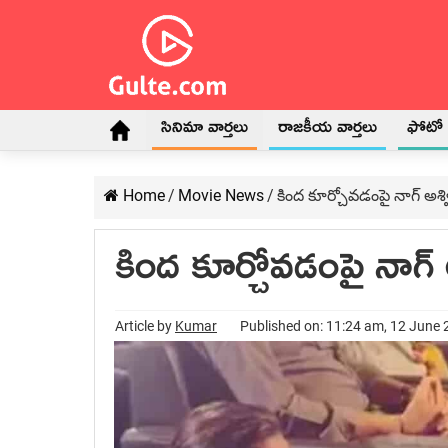
సినిమా వార్తలు
రాజకీయ వార్తలు
ఫోటో గ
Home
/
Movie News
/
కింద కూర్చోవడంపై నాగ్ అశ
కింద కూర్చోవడంపై నాగ్
Article by
Kumar
Published on: 11:24 am, 12 June