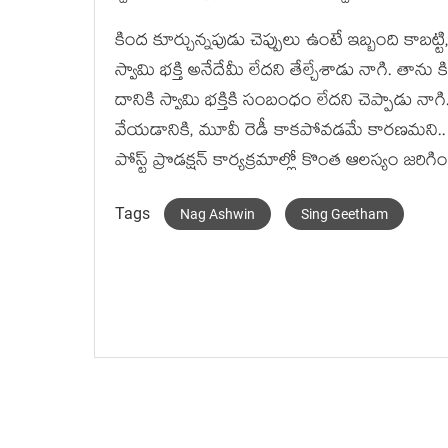
కింద కూర్చున్నపుడు చెప్పులు ఉంటే ఇబ్బంది కాబట్టి
స్వామి భక్తి అనేదేమీ లేదని తేల్చేశాడు నాగి. తా
దానికి స్వామి భక్తికి సంబంధం లేదని చెప్పాడు 
వేయడానికి, మూవీ రెడీ కాకపోవడమే కారణమని.. పూర
పోస్ట్ ప్రొడక్షన్ కార్యక్రమాల్లో కొంత ఆలస్యం జరిగి
Tags
Nag Ashwin
Sing Geetham