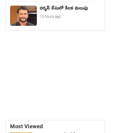
దర్శన్ కేసులో కీలక మలుపు
13 hours ago
Most Viewed