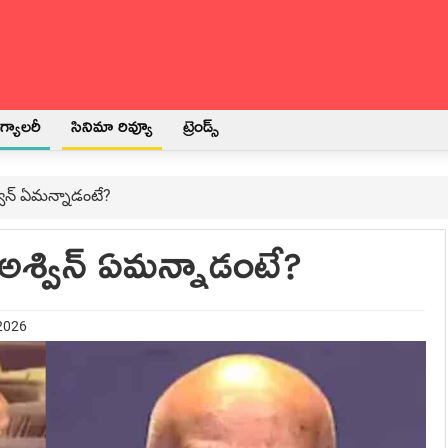
్యాలరీ
సినిమా రివ్యూ
ట్రెండ్స్
్విన్ ఏమన్నాడంటే?
 అశ్విన్ ఏమన్నాడంటే?
 2026